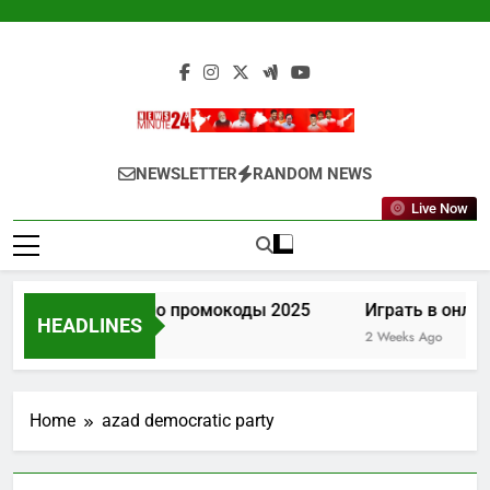
Skip
to
content
Newsminute24
Get All Updated Telugu News
NEWSLETTER
RANDOM NEWS
Live Now
Лев казино промокоды 2025
Играть в онлай
HEADLINES
1 Week Ago
2 Weeks Ago
Home
azad democratic party