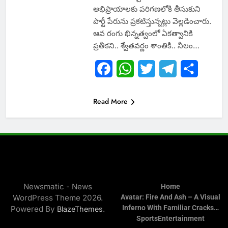
అభిప్రాయాలకు పరిగణలోకి తీసుకుని
పార్టీ పేరును ప్రకటిస్తున్నట్లు వెల్లడించారు.
ఆవ రంగు భిన్నత్వంలో ఏకత్వానికి
ప్రతీకని.. శ్వేతవర్ణం శాంతికి.. నీలం…
Facebook
WhatsApp
Twitter
Telegram
Share
Read More
Newsmatic - News
Home
WordPress Theme 2026.
Avatar: Fire And Ash – A Visual
Inferno With Familiar Cracks…
Powered By
.
BlazeThemes
Sports
Entertainment