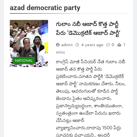
azad democratic party
గులాం నబీ ఆజాద్ కొత్త పార్టీ
పేరు ‘డెమొక్రటిక్ ఆజాద్ పార్టీ’
admin
4 years ago
0
1
mins
NATIONAL
కాంగ్రెస్ మాజీ సీనియర్ నేత గులాం నబీ
ఆజాద్ తన కొత్త పార్టీ పేరు
ప్రకటించారు.నూతన పార్టీకి ‘డెమొక్రటిక్
ఆజాద్ పార్టీ’ నామకరణం చేశారు. నీలం,
తెలుపు, ఆవరంగులతో కూడిన పార్టీ
జెండాను సైతం ఆవిష్కరించారు.
ప్రజాస్వామ్యబద్ధంగా, శాంతియుతంగా,
స్వతంత్రంగా ఉండేలా పేరును ఖరారు
చేసినట్లు ఆజాద్
వ్యాఖ్యానించారు.దాదాపు 1500 పేర్లు
సూచనకు వచ్చాయని.. అందరీ