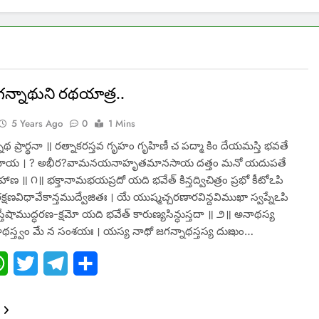
న్నాథుని రథయాత్ర..
5 Years Ago
0
1 Mins
నాథ ప్రార్థనా ॥ రత్నాకరస్తవ గృహం గృహిణీ చ పద్మా కిం దేయమస్తి భవతే
తమాయ । ? అభీర?వామనయనాహృతమానసాయ దత్తం మనో యదుపతే
హాణ ॥ ౧॥ భక్తానామభయప్రదో యది భవేత్ కిన్తద్విచిత్రం ప్రభో కీటోఽపి
క్షణవిధావేకాన్తముద్వేజితః । యే యుష్మచ్చరణారవిన్దవిముఖా స్వప్నేఽపి
్తేషాముద్ధరణ-క్షమో యది భవేత్ కారుణ్యసిన్ధుస్తదా ॥ ౨॥ అనాథస్య
ాథస్త్వం మే న సంశయః । యస్య నాథో జగన్నాథస్తస్య దుఃఖం…
ebook
WhatsApp
Twitter
Telegram
Share