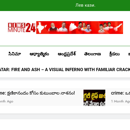
Лев казино
промокоды
2025
Newsminute24
Get All Updated Telugu News
సినిమా
ఆధ్యాత్మికం
ఆంధ్రప్రదేశ్
తెలంగాణ
క్రీడలు
ATAR: FIRE AND ASH – A VISUAL INFERNO WITH FAMILIAR CRAC
crime: క్షణికానందం కోసం కుటుంబాల నాశనం!
crime: ఒక్క క్
 Ago
1 Month Ago