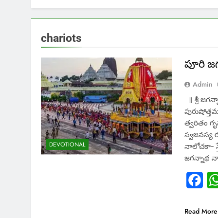
chariots
పూరి జగ
Admin
॥ శ్రీ జగన్
పురుషోత్
త్వరితం గృ
స్వజనస్య ర
DEVOTIONAL
నాలోచకా- స
జగన్నాథ న
Fac
Read More