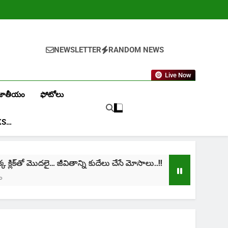
NEWSLETTER
RANDOM NEWS
Live Now
జాతీయం
ఫోటోలు
KS…
లిక్‌తో మొదలై… జీవితాన్ని కుదేలు చేసే మోసాలు..!!
cini
1 Mo