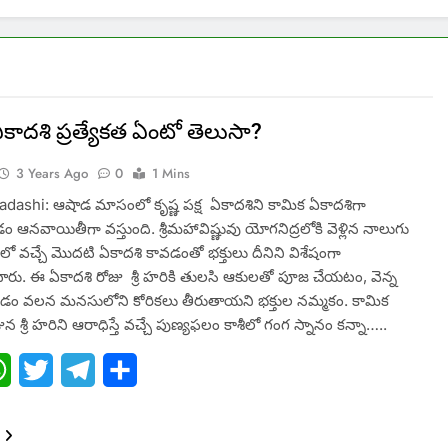
కాదశి ప్రత్యేకత ఏంటో తెలుసా?
3 Years Ago
0
1 Mins
dashi: ఆషాడ మాసంలో కృష్ణ పక్ష ఏకాదశిని కామిక ఏకాదశిగా
 ఆనవాయితీగా వస్తుంది. శ్రీమహావిష్ణువు యోగనిద్రలోకి వెళ్లిన నాలుగు
ో వచ్చే మొదటి ఏకాదశి కావడంతో భక్తులు దీనిని విశేషంగా
రు. ఈ ఏకాదశి రోజు శ్రీ హరికి తులసి ఆకులతో పూజ చేయటం, వెన్న
ం వలన మనసులోని కోరికలు తీరుతాయని భక్తుల నమ్మకం. కామిక
న శ్రీ హరిని ఆరాధిస్తే వచ్చే పుణ్యఫలం కాశీలో గంగ స్నానం కన్నా…..
ebook
WhatsApp
Twitter
Telegram
Share