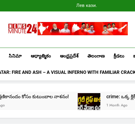
Лев казино
промокоды
2025
Newsminute24
Get All Updated Telugu News
సినిమా
ఆధ్యాత్మికం
ఆంధ్రప్రదేశ్
తెలంగాణ
క్రీడలు
ATAR: FIRE AND ASH – A VISUAL INFERNO WITH FAMILIAR CRAC
: క్షణికానందం కోసం కుటుంబాల నాశనం!
crime: ఒక్క క్లిక్‌
1 Month Ago