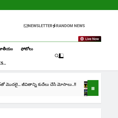
NEWSLETTER
RANDOM NEWS
Live Now
జాతీయం
ఫోటోలు
KS…
తో మొదలై… జీవితాన్ని కుదేలు చేసే మోసాలు..!!
cinima: 
1 Month A