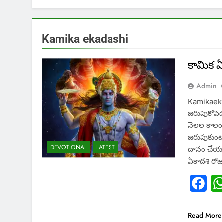
Kamika ekadashi
కామిక ఏ
Admin
Kamikaeka
జరుపుకోవడం
నెలల కాలంల
జరుపుకుంటా
DEVOTIONAL
LATEST
దానం చేయడ
ఏకాదశి రోజు
Fac
Read More