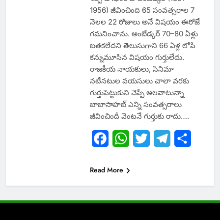
1956) జీవించింది 65 సంవత్సరాల 7
నెలల 22 రోజులు అనే విషయం ఈరోజే
గమనించాను. అంబేడ్కర్‌ 70–80 ఏళ్లు
బతకలేదని తెలుసుగాని 66 ఏళ్ల లోపే
కన్నుమూసిన విషయం గుర్తులేదు.
రాజకీయ నాయకులు, సినిమా
నటీనటుల వయసులు చాలా వరకు
గుర్తుపెట్టుకుని చెప్పే అలవాటున్నా
బాబాసాహబ్‌ ఎన్ని సంవత్సరాలు
జీవించిందీ వెంటనే గుర్తుకు రాదు….
Facebook
WhatsApp
Twitter
Telegram
Share
Read More