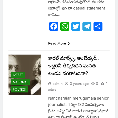
లక్షణమే కనుమరుగవుతోంది ఈ తరం
జనాల్లో! ఇది నా casual statement
కాదు….
Facebook
WhatsApp
Twitter
Telegram
Share
Read More
కారల్‌ మార్క్స్, అంబేడ్కర్‌..
ఇద్దరినీ తీర్చిదిద్దిన ఘనత
లండన్‌ నగరానిదేనా?
LATEST
NATIONAL
admin
3 years ago
0
1
POLITICS
mins
Nancharaiah merugumala senior
journalist: సరిగ్గా 132 సంవత్సరాల
క్రితం జన్మించిన భారత రాజ్యాంగ ప్రధాన
శిల్పి డా.భీంరావ్‌ అంబేడ్కర్‌ (1891–