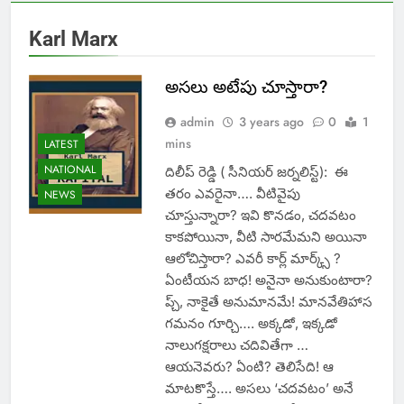
Karl Marx
అసలు అటేపు చూస్తారా?
admin
3 years ago
0
1
mins
LATEST
NATIONAL
దిలీప్ రెడ్డి ( సీనియర్ జర్నలిస్ట్): ఈ
తరం ఎవరైనా…. వీటివైపు
NEWS
చూస్తున్నారా? ఇవి కొనడం, చదవటం
కాకపోయినా, వీటి సారమేమని అయినా
ఆలోచిస్తారా? ఎవరీ కార్ల్ మార్క్స్ ?
ఏంటీయన బాధ! అనైనా అనుకుంటారా?
ప్చ్, నాకైతే అనుమానమే! మానవేతిహాస
గమనం గూర్చి…. అక్కడో, ఇక్కడో
నాలుగక్షరాలు చదివితేగా …
ఆయనెవరు? ఏంటి? తెలిసేది! ఆ
మాటకొస్తే…. అసలు ‘చదవటం’ అనే