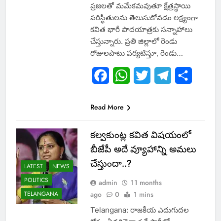
ప్రజలతో మమేకమవుతూ క్షేత్రస్థాయి
పరిస్థితులను తెలుసుకోవడం లక్ష్యంగా
కవిత భారీ పాదయాత్రకు సన్నాహాలు
చేస్తున్నారు. ప్రతి జిల్లాలో రెండు
రోజులపాటు పర్యటిస్తూ, రెండు…
Facebook
WhatsApp
Twitter
Telegram
Share
Read More
క‌ల్వ‌కుంట్ల క‌విత విష‌యంలో
బీజేపీ అదే వ్యూహాన్ని అమ‌లు
చేస్తుందా..?
LATEST
NEWS
POLITICS
admin
11 months
TELANGANA
ago
0
1 mins
Telangana: రాజ‌కీయ ఎదుగుద‌ల