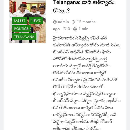
Telangana: డాడీ ఆశీర్వాదం
కోసం..?
LATEST
NEWS
admin
12 months
ago
0
1 min
POLITICS
TELANGANA
హైదరాబాద్‌: ఎమ్మెల్సీ కవిత తన
కుమారుడి ఆశీర్వాదం కోసం మాజీ సీఎం,
బీఆర్‌ఎస్ అధినేత కేసీఆర్‌ను ఫామ్
హౌస్‌లో కలవబోతున్నారన్న వార్త
రాజకీయ వర్గాల్లో ఆసక్తి రేపుతోంది.
కొడుకు పేరిట తెలంగాణ జాగృతి
కమిటీల ఏర్పాటు ప్రకటించిన మరుసటి
రోజే ఈ భేటీ జరగనుండటంతో
భిన్నాభిప్రాయాలు వ్యక్తమవుతున్నాయి.
బీఆర్‌ఎస్ వర్గాల చర్చల ప్రకారం, ఇటీవల
కవిత తెలంగాణ జాగృతి పేరిట పలు
కార్యక్రమాలు నిర్వహించినప్పటికీ, అవి
పెద్దగా సక్సెస్ కాలేదు. తండ్రి కేసీఆర్
ఆశీర్వాదం లేకుండా సక్సెస్…