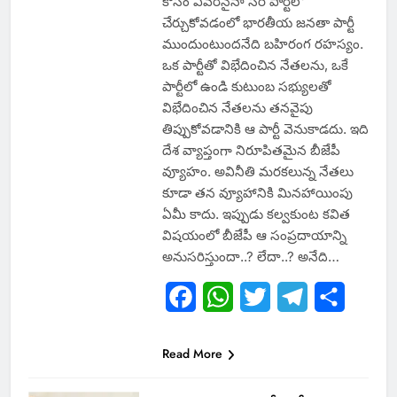
కోసం ఏవ‌రినైనా స‌రే పార్టీలో
చేర్చుకోవ‌డంలో భార‌తీయ జ‌న‌తా పార్టీ
ముందుంటుంద‌నేది బ‌హిరంగ ర‌హస్యం.
ఒక పార్టీతో విభేదించిన నేత‌ల‌ను, ఒకే
పార్టీలో ఉండి కుటుంబ స‌భ్యుల‌తో
విభేదించిన‌ నేత‌ల‌ను త‌న‌వైపు
తిప్పుకోవ‌డానికి ఆ పార్టీ వెనుకాడ‌దు. ఇది
దేశ వ్యాప్తంగా నిరూపిత‌మైన బీజేపీ
వ్యూహం. అవినీతి మ‌ర‌క‌లున్న నేత‌లు
కూడా త‌న వ్యూహానికి మిన‌హాయింపు
ఏమీ కాదు. ఇప్పుడు క‌ల్వ‌కుంట క‌విత
విష‌యంలో బీజేపీ ఆ సంప్ర‌దాయాన్ని
అనుస‌రిస్తుందా..? లేదా..? అనేది…
Facebook
WhatsApp
Twitter
Telegram
Share
Read More