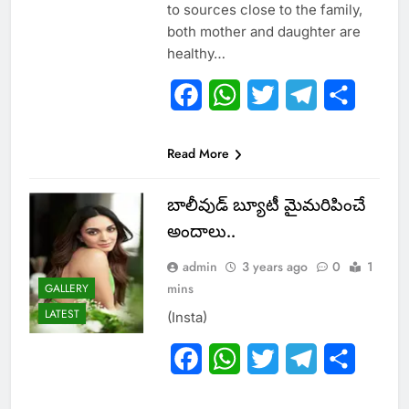
to sources close to the family,
both mother and daughter are
healthy…
Facebook
WhatsApp
Twitter
Telegram
Share
Read More
బాలీవుడ్ బ్యూటీ మైమరిపించే
అందాలు..
admin
3 years ago
0
1
mins
GALLERY
LATEST
(Insta)
Facebook
WhatsApp
Twitter
Telegram
Share