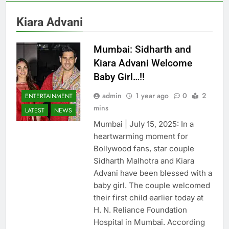
Kiara Advani
Mumbai: Sidharth and
Kiara Advani Welcome
Baby Girl…!!
admin
1 year ago
0
2
ENTERTAINMENT
mins
LATEST
NEWS
Mumbai | July 15, 2025: In a
heartwarming moment for
Bollywood fans, star couple
Sidharth Malhotra and Kiara
Advani have been blessed with a
baby girl. The couple welcomed
their first child earlier today at
H. N. Reliance Foundation
Hospital in Mumbai. According