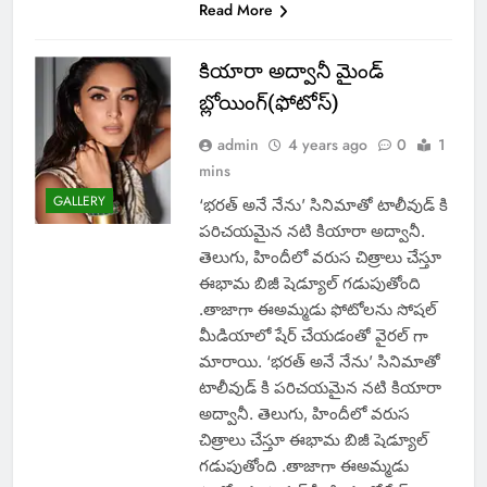
Read More
కియారా అద్వానీ మైండ్
బ్లోయింగ్(ఫోటోస్)
admin
4 years ago
0
1
mins
GALLERY
‘భరత్ అనే నేను’ సినిమాతో టాలీవుడ్ కి
పరిచయమైన నటి కియారా అద్వానీ.
తెలుగు, హిందీలో వరుస చిత్రాలు చేస్తూ
ఈభామ బిజీ షెడ్యూల్ గడుపుతోంది
.తాజాగా ఈఅమ్మడు ఫోటోలను సోషల్
మీడియాలో షేర్ చేయడంతో వైరల్ గా
మారాయి. ‘భరత్ అనే నేను’ సినిమాతో
టాలీవుడ్ కి పరిచయమైన నటి కియారా
అద్వానీ. తెలుగు, హిందీలో వరుస
చిత్రాలు చేస్తూ ఈభామ బిజీ షెడ్యూల్
గడుపుతోంది .తాజాగా ఈఅమ్మడు