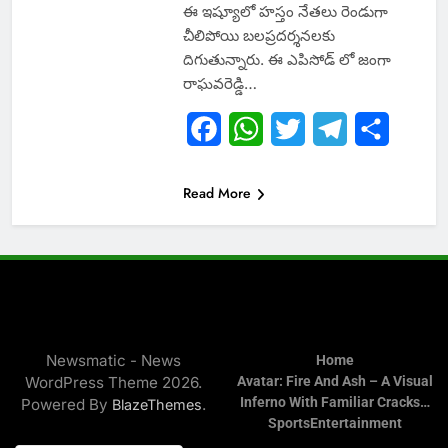
ఈ ఇష్యూలో హస్తం నేతలు రెండుగా
చీలిపోయి బలప్రదర్శనలకు
దిగుతున్నారు. ఈ ఎపిసోడ్ లో జంగా
రాఘవరెడ్డి…
Facebook
WhatsApp
Twitter
Telegram
Share
Read More
Newsmatic - News
Home
WordPress Theme 2026.
Avatar: Fire And Ash – A Visual
Inferno With Familiar Cracks…
Powered By
.
BlazeThemes
Sports
Entertainment