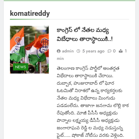
komatireddy
కాంగ్రెస్ లో నేతల మధ్య
విబేధాలు తారాస్థాయికి..!
admin
5 years ago
0
1
min
NEWS
తెలంగాణ కాంగ్రెస్‌ పార్టీలో అంతర్గత
విభేదాలు తారాస్థాయికి చేరాయి.
దుబ్బాక, హుజురాబాద్‌ లో ఘోర
ఓటమితో నిరాశలో ఉన్న కార్యకర్తలకు
నేతల మధ్య విభేదాలు మింగుడు
పడడంలేదు. తాజాగా జనగామ లొల్లి కాక
రేపుతోంది. మాజీ పీసీసీ అధ్యక్షుడు
పొన్నాల లక్ష్మయ్య డీసీసీ అధ్యక్షుడు
జంగారాఘవ రెడ్డి ల మధ్య నడుస్తున్న
ఫైట్….. షోకాజ్ నోటీసు వరకు వెళ్లింది.