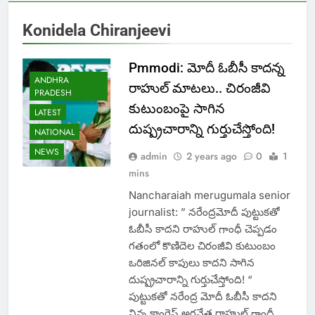
Konidela Chiranjeevi
Pmmodi: మోదీ ఓబీసీ కాదన్న
ANDHRA
రాహుల్ మాటలు.. చిరంజీవి
PRADESH
కుటుంబంపై సాగిన
LATEST
దుష్ప్రచారాన్ని గుర్తుచేస్తోంది!
NATIONAL
NEWS
admin
2 years ago
0
1
mins
Nancharaiah merugumala senior
journalist: ” నరేంద్రమోదీ పుట్టుకతో
ఓబీసీ కాదని రాహుల్‌ గాంధీ చెప్పడం
గతంలో కొణిదెల చిరంజీవి కుటుంబం
ఒరిజినల్‌ కాపులు కాదని సాగిన
దుష్ప్రచారాన్ని గుర్తుచేస్తోంది! “
పుట్టుకతో నరేంద్ర మోదీ ఓబీసీ కాదని
నిన్న కాంగ్రెస్‌ అగ్రనేత రాహుల్‌ గాంధీ