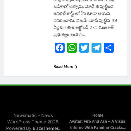
ఒడిశాలో చెప్పారు. మోదీ జీ పుట్టింది
జనరల్‌ కాస్ట్‌ లోనేని కూడా ఆయన
వివరించారు. నిజమే మోదీ పుట్టిన 49
ఏళ్లకు 1999 అక్టోబర్‌ 27న గుజరాత్‌
ప్రభుత్వం ఆయన…
Facebook
WhatsApp
Twitter
Telegram
Share
Read More
Newsmatic - News
Home
WordPress Theme 2026.
Avatar: Fire And Ash – A Visual
Inferno With Familiar Cracks…
Powered By
.
BlazeThemes