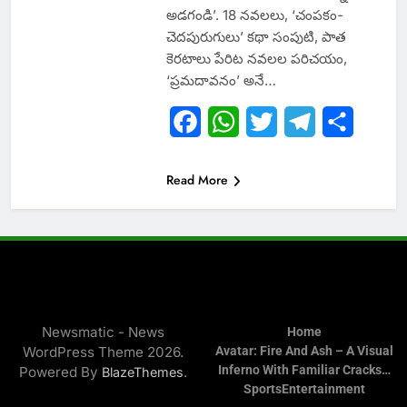
అడగండి’. 18 నవలలు, ‘చంపకం-
చెదపురుగులు’ కథా సంపుటి, పాత
కెరటాలు పేరిట నవలల పరిచయం,
‘ప్రమదావనం’ అనే…
Facebook
WhatsApp
Twitter
Telegram
Share
Read More
Newsmatic - News
Home
WordPress Theme 2026.
Avatar: Fire And Ash – A Visual
Inferno With Familiar Cracks…
Powered By
.
BlazeThemes
Sports
Entertainment