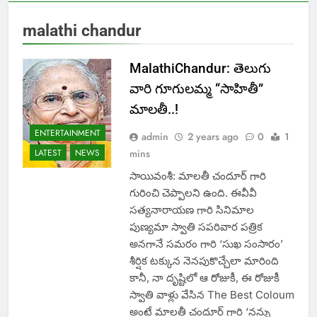
malathi chandur
MalathiChandur: తెలుగు
వారి గూగులమ్మ “సాహితీ”
మాలతీ..!
ENTERTAINMENT
admin
2 years ago
0
1
LATEST
NEWS
mins
సాయివంశీ: మాలతీ చందూర్ గారి
గురించి చెప్పాలని ఉంది. ఈవీవీ
సత్యనారాయణ గారి సినిమాల
పుణ్యమా స్వాతి సపరివార పత్రిక
అనగానే సమరం గారి ‘సుఖ సంసారం’
శీర్షిక టక్కున నెనపుకొచ్చేలా మారింది
కానీ, నా దృష్టిలో ఆ రోజుకీ, ఈ రోజుకీ
స్వాతి వాళ్లు వేసిన The Best Coloum
అంటే మాలతీ చందూర్ గారి ‘నన్ను