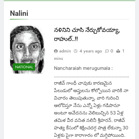
Nalini
నళినిని చూసి నేర్చుకోవయ్యా,
రాహుల్..!!
admin
4 years ago
0
1
mins
NATIONAL
Nancharaiah merugumala :
………………………………………………..
రాజీవ్ గాంధీ చావుకు కారణమైన
పేలుడులో ఆప్తులను కోల్పోయిన వారికి నా
విచారం తెలుపుతున్నా. వారి గురించి
ఆలోచిస్తూ నేను ఎన్నో ఏళ్లు గడిపానూ
అంటూ అవేదనను వెలిబుచ్చిన 53 ఏళ్ల
తమిళ వీర వనిత నలినీ శ్రీహరన్. రాజీవ్
హత్య కేసులో శిక్షించదగ్గ పాత్ర లేకున్నా 30
ఏళ్లకు పైగా కారాగారం లో మగ్గిపోయింది.