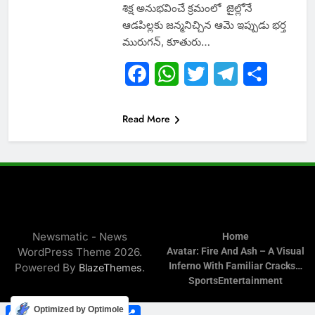
శిక్ష అనుభవించే క్రమంలో జైల్లోనే
ఆడపిల్లకు జన్మనిచ్చిన ఆమె ఇప్పుడు భర్త
మురుగన్, కూతురు…
Facebook
WhatsApp
Twitter
Telegram
Share
Read More
Newsmatic - News
Home
WordPress Theme 2026.
Avatar: Fire And Ash – A Visual
Inferno With Familiar Cracks…
Powered By
.
BlazeThemes
Sports
Entertainment
Facebook
WhatsApp
Twitter
Telegram
Share
Optimized by Optimole