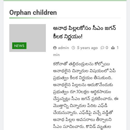
Orphan children
అనాథ పిల్లలకోసం సీఎం జగన్
కీలక నిర్ణయం!
NEWS
admin
5 years ago
0
1
min
కరోనాతో తల్లిదండ్రులను కోల్పోయి
అనాథలైన చిన్నారుల విషయంలో ఏపీ
ప్రభుత్వం కీలక నిర్ణయం తీసుకుంది.
అనాథలైన పిల్లలను ఆదుకొనేందుకు
ప్రభుత్వం రూ.10లక్షల ఆర్థికసాయం
చేస్తున్నట్లు సీఎం జగన్‌ ప్రకటించారు. ఈ
మొత్తాన్ని చిన్నారుల పేరిట ఎఫ్‌డీ
చేయనున్నారు. ఎఫ్‌డీపై వచ్చే వడ్డీతో
అనాథ పిల్లల అవసరాలు తీర్చాలని
సీఎం సూచించారు. కొవిడ్‌ మృతుల