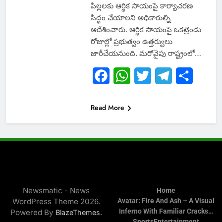
పిల్లలకు ఆర్ధిక సాయంపై కార్యాచరణ
సిద్ధం చేయాలని అధికారుల్ని
ఆదేశించారు. ఆర్థిక సాయంపై ఒకట్రెండు
రోజుల్లో ప్రభుత్వం ఉత్తర్వులు
జారీచేయనుంది. మరోవైపు రాష్ట్రంలో…
Facebook
WhatsApp
Twitter
Telegram
Share
Read More
Newsmatic - News
Home
WordPress Theme 2026.
Avatar: Fire And Ash – A Visual
Inferno With Familiar Cracks…
Powered By
.
BlazeThemes
Sports
Entertainment