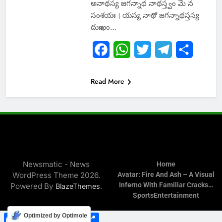
అనాథస్య జగన్నాథ నాథస్త్వం మే న
సంశయః । యస్య నాథో జగన్నాథస్తస్య
దుఃఖం…
Facebook
WhatsApp
Twitter
Telegram
Share
Read More
Newsmatic - News
Home
WordPress Theme 2026.
Avatar: Fire And Ash – A Visual
Inferno With Familiar Cracks…
Powered By
.
BlazeThemes
Sports
Entertainment
Facebook
WhatsApp
Twitter
Telegram
Share
Optimized by Optimole