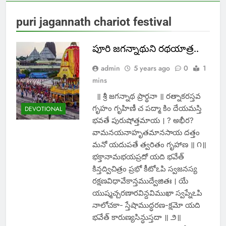
puri jagannath chariot festival
పూరి జగన్నాథుని రథయాత్ర..
admin
5 years ago
0
1
mins
॥ శ్రీ జగన్నాథ ప్రార్థనా ॥ రత్నాకరస్తవ
గృహం గృహిణీ చ పద్మా కిం దేయమస్తి
DEVOTIONAL
భవతే పురుషోత్తమాయ । ? అభీర?
వామనయనాహృతమానసాయ దత్తం
మనో యదుపతే త్వరితం గృహాణ ॥ ౧॥
భక్తానామభయప్రదో యది భవేత్
కిన్తద్విచిత్రం ప్రభో కీటోఽపి స్వజనస్య
రక్షణవిధావేకాన్తముద్వేజితః । యే
యుష్మచ్చరణారవిన్దవిముఖా స్వప్నేఽపి
నాలోచకా- స్తేషాముద్ధరణ-క్షమో యది
భవేత్ కారుణ్యసిన్ధుస్తదా ॥ ౨॥