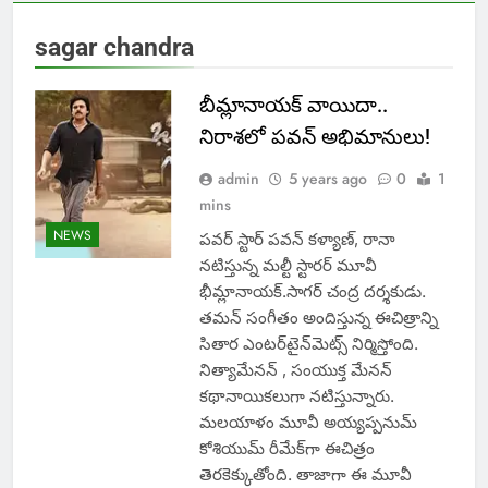
sagar chandra
బీమ్లానాయక్ వాయిదా..
నిరాశలో పవన్ అభిమానులు!
admin
5 years ago
0
1
mins
NEWS
పవర్ స్టార్ పవన్ కళ్యాణ్, రానా
నటిస్తున్న మల్టీ స్టారర్ మూవీ
భీమ్లానాయక్‌.సాగర్‌ చంద్ర దర్శకుడు.
తమన్‌ సంగీతం అందిస్తున్న ఈచిత్రాన్ని
సితార ఎంటర్‌టైన్‌మెట్స్‌ నిర్మిస్తోంది.
నిత్యామేనన్‌ , సంయుక్త మేనన్‌
కథానాయికలుగా నటిస్తున్నారు.
మలయాళం మూవీ అయ్యప్పనుమ్‌
కోశియుమ్‌ రీమేక్‌గా ఈచిత్రం
తెరకెక్కుతోంది. తాజాగా ఈ మూవీ