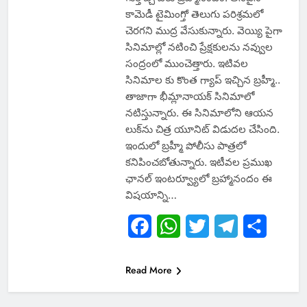
కామెడీ టైమింగ్తో తెలుగు పరిశ్రమలో
చెరగని ముద్ర వేసుకున్నారు. వెయ్యి పైగా
సినిమాల్లో నటించి ప్రేక్షకులను నవ్వుల
సంద్రంలో ముంచెత్తారు. ఇటివల
సినిమాల కు కొంత గ్యాప్ ఇచ్చిన బ్రహ్మీ..
తాజాగా భీమ్లానాయక్‌ సినిమాలో
నటిస్తున్నారు. ఈ సినిమాలోని ఆయన
లుక్‌ను చిత్ర యూనిట్ విడుదల చేసింది.
ఇందులో బ్రహ్మీ పోలీసు పాత్రలో
కనిపించబోతున్నారు. ఇటీవల ప్రముఖ
ఛానల్ ఇంటర్వ్యూలో బ్రహ్మానందం ఈ
విషయాన్ని…
Facebook
WhatsApp
Twitter
Telegram
Share
Read More