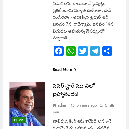
విడుదలను వాయిదా వేస్తున్నట్లు
ప్రకటించారు నిర్మాత దిల్‌రాజు. పాన్‌
ఇండియాగా తెరకెక్కిన త్రిపుల్‌ ఆర్‌..
జనవరి 7న, రాధేశ్యామ్‌ జనవరి 14న
విడుదల అవుతున్న నేపథ్యంలో..
సంక్రాంతి…
Facebook
WhatsApp
Twitter
Telegram
Share
Read More
పవర్ స్టార్ మూవీలో
బ్రహ్మానందం!
admin
5 years ago
0
1
min
NEWS
టాలీవుడ్ కింగ్ ఆఫ్ కామెడీ అనగానే
గుర్తొచ్చే పేరు బ్రహ్మానందం. తనదైన