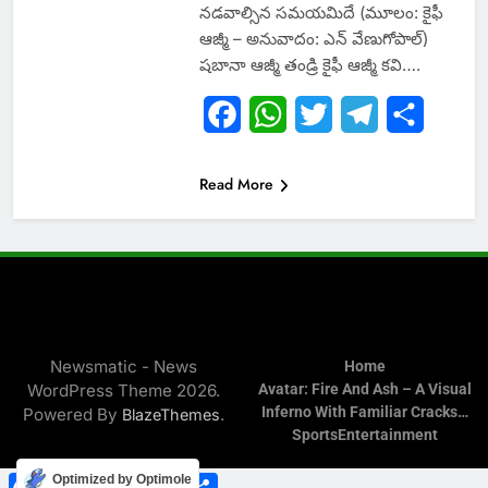
నడవాల్సిన సమయమిదే (మూలం: కైఫీ
ఆజ్మీ – అనువాదం: ఎన్ వేణుగోపాల్)
షబానా ఆజ్మీ తండ్రి కైఫీ ఆజ్మీ కవి….
Facebook
WhatsApp
Twitter
Telegram
Share
Read More
Newsmatic - News
Home
WordPress Theme 2026.
Avatar: Fire And Ash – A Visual
Inferno With Familiar Cracks…
Powered By
.
BlazeThemes
Sports
Entertainment
Facebook
WhatsApp
Twitter
Telegram
Share
Optimized by Optimole