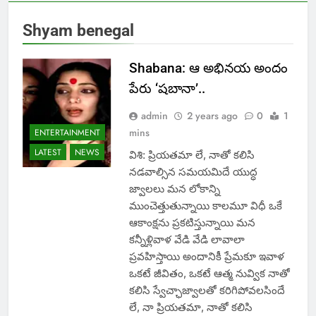
Shyam benegal
Shabana: ఆ అభినయ అందం
పేరు ‘షబానా’..
admin
2 years ago
0
1
mins
ENTERTAINMENT
LATEST
NEWS
విశి: ప్రియతమా లే, నాతో కలిసి
నడవాల్సిన సమయమిదే యుద్ధ
జ్వాలలు మన లోకాన్ని
ముంచెత్తుతున్నాయి కాలమూ విధీ ఒకే
ఆకాంక్షను ప్రకటిస్తున్నాయి మన
కన్నీళ్లివాళ వేడి వేడి లావాలా
ప్రవహిస్తాయి అందానికీ ప్రేమకూ ఇవాళ
ఒకటే జీవితం, ఒకటే ఆత్మ నువ్విక నాతో
కలిసి స్వేచ్ఛాజ్వాలతో కరిగిపోవలసిందే
లే, నా ప్రియతమా, నాతో కలిసి