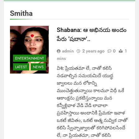
Smitha
Shabana: ఆ అభినయ అందం
పేరు ‘షబానా’..
admin
2 years ago
0
1
mins
ENTERTAINMENT
LATEST
NEWS
విశి: ప్రియతమా లే, నాతో కలిసి
నడవాల్సిన సమయమిదే యుద్ధ
జ్వాలలు మన లోకాన్ని
ముంచెత్తుతున్నాయి కాలమూ విధీ ఒకే
ఆకాంక్షను ప్రకటిస్తున్నాయి మన
కన్నీళ్లివాళ వేడి వేడి లావాలా
ప్రవహిస్తాయి అందానికీ ప్రేమకూ ఇవాళ
ఒకటే జీవితం, ఒకటే ఆత్మ నువ్విక నాతో
కలిసి స్వేచ్ఛాజ్వాలతో కరిగిపోవలసిందే
లే, నా ప్రియతమా, నాతో కలిసి