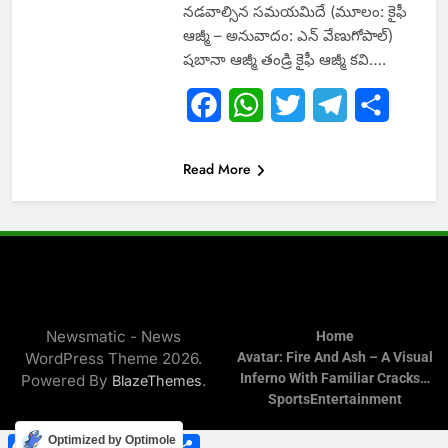
నడవాల్సిన సమయమిదే (మూలం: కైఫీ
ఆజ్మీ – అనువాదం: ఎన్ వేణుగోపాల్)
షబానా ఆజ్మీ తండ్రి కైఫీ ఆజ్మీ కవి….
Facebook
WhatsApp
Twitter
Telegram
Share
Read More
Newsmatic - News
Home
WordPress Theme 2026.
Avatar: Fire And Ash – A Visual
Inferno With Familiar Cracks…
Powered By
.
BlazeThemes
Sports
Entertainment
Facebook
WhatsApp
Twitter
Telegram
Share
Optimized by Optimole