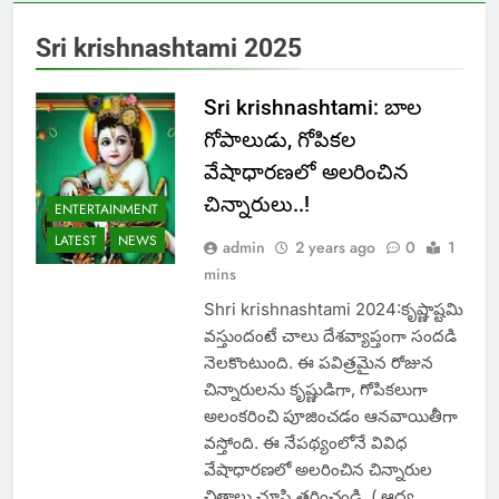
Sri krishnashtami 2025
Sri krishnashtami: బాల
గోపాలుడు, గోపికల
వేషాధారణలో అలరించిన
చిన్నారులు..!
ENTERTAINMENT
LATEST
NEWS
admin
2 years ago
0
1
mins
Shri krishnashtami 2024:కృష్ణాష్టమి
వస్తుందంటే చాలు దేశవ్యాప్తంగా సందడి
నెలకొంటుంది. ఈ పవిత్రమైన రోజున
చిన్నారులను కృష్ణుడిగా, గోపికలుగా
అలంకరించి పూజించడం ఆనవాయితీగా
వస్తోంది. ఈ నేపథ్యంలోనే వివిధ
వేషాధారణలో అలరించిన చిన్నారుల
చిత్రాలు చూసి తరించండి. ( ఆద్య