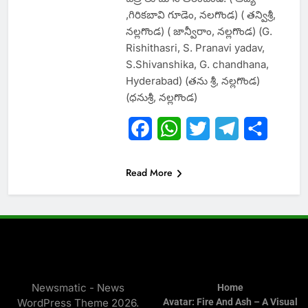
,గిరికబావి గూడెం, నలగొండ) ( తన్విశ్రీ,
నల్లగొండ) ( జాన్వీరాం, నల్లగొండ) (G.
Rishithasri, S. Pranavi yadav,
S.Shivanshika, G. chandhana,
Hyderabad) (తను శ్రీ, నల్లగొండ)
(ధనుశ్రీ, నల్లగొండ)
Facebook
WhatsApp
Twitter
Telegram
Share
Read More
Newsmatic - News
Home
WordPress Theme 2026.
Avatar: Fire And Ash – A Visual