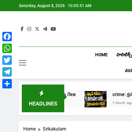
Skip
Saturday, August 8, 2026
10:05:52 AM
to
content
Facebook
HOME
పాలిటిక్స్
WhatsApp
Twitter
AV
Telegram
Share
ть в онлайн казино Лев
crime: క్షణికాన
k Ago
1 Month Ago
HEADLINES
Home
Srikakulam