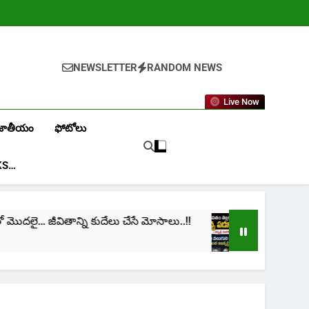
NEWSLETTER
RANDOM NEWS
Live Now
జాతీయం
ఫోటోలు
KS…
జీవితాన్ని కుదేలు చేసే మోసాలు..!!
cinima: “నా జీవిత
1 Month Ago