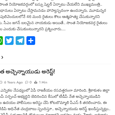
ొంత నియోజకవర్గంలో బస్సు షెల్టర్ ఏర్పాటు చేయలేని ముఖ్యమంత్రి..
ానులు ఏర్పాటు చేస్తామనడం హాస్యాస్పదంగా ఉందన్నారు. మూడున్నర
క పులివెందులలోనే 46 మంది రైతులు కౌలు ఆత్మహత్య చేసుకున్నారని
రు. సీఎం జగన్ బలమైన నాయకుడు అయితే.. సొంత నియోజకవర్గ రైతులు
 ఎందుకు చేసుకుంటున్నారని ప్రశ్నించారు….
ebook
WhatsApp
Twitter
Telegram
Share
ేత అచ్చెన్నాయుడు అరెస్ట్!
6 Years Ago
0
1 Min
్నికల నేపథ్యంలో ఏపీ రాజకీయం రసవత్తరంగా మారింది. శ్రీకాకుళం జిల్లా
ీపీ సర్పంచ్ అభ్యర్థిని బెదిరించిన కేసులో టీడీపీ నేత అచ్చెన్నాయుడిని
ఉదయం పోలీసులు అరెస్టు చేసి కోటబొమ్మాలి పీఎస్ కి తరలించారు. ఈ
పి అధినేత చంద్రబాబు స్పందిస్తూ.. అచ్చెన్నాయుడు అరెస్ట్ ఖండిస్తున్నట్లు..
ైసీపీ ప్రభుత్వానికి తొత్తులుగా మారారని ఆగ్రహం వ్యక్తం చేశారు. అధికారం