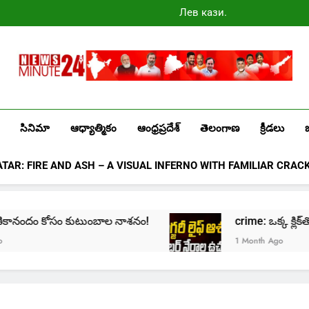
Лев казино
промокоды
2025
Newsminute24
Get All Updated Telugu News
సినిమా
ఆధ్యాత్మికం
ఆంధ్రప్రదేశ్
తెలంగాణ
క్రీడలు
ATAR: FIRE AND ASH – A VISUAL INFERNO WITH FAMILIAR CRAC
ందం కోసం కుటుంబాల నాశనం!
crime: ఒక్క క్లిక్‌తో మొదలై… 
1 Month Ago