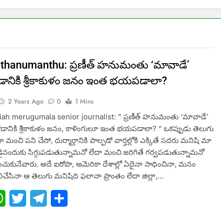
thanumanthu: ప్రణీత్‌ హనుమంతు ‘మావాడే’
ోడానికి శ్రీకాకుళం జనం ఇంత భయపడాలా?
2 Years Ago
0
1 Mins
ah merugumala senior journalist: ” ప్రణీత్‌ హనుమంతు ‘మావాడే’
కోడానికి శ్రీకాకుళం జనం, కాళింగులూ ఇంత భయపడాలా? “ ఒకప్పుడు తెలుగు
ైనా మంచి పని చేసో, దుర్మార్గానికి పాల్పడో వార్తల్లోకి ఎక్కితే సదరు మనిషి మా
డైనందుకు సిగ్గుపడుతున్నామనో లేదా మంచి జరిగితే గర్వపడుతున్నామనో
ంచుకునేవారు. అదే ఐరోపా, అమెరికా దేశాల్లో ఏదైనా సాధించినా, మనం
చేసినా ఆ తెలుగు మనిషిది ఫలానా ప్రాంతం లేదా జిల్లా,…
ebook
WhatsApp
Twitter
Telegram
Share