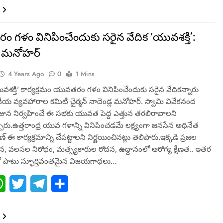
గళం వినిపించేందుకు సరైన వేదిక ‘యువశక్తి’:
్ల మనోహర్
4 Years Ago
0
1 Mins
శక్తి’ కార్యక్రమం యువతరం గళం వినిపించేందుకు సరైన వేదికన్నారు
జకీయ వ్యవహారాల కమిటీ ఛైర్మన్ నాదెండ్ల మనోహర్. స్వామి వివేకనంద
ున నిర్వహించే ఈ సభకు యువత పెద్ద ఎత్తున తరలిరావాలని
చారు.ఉత్తరాంధ్ర యువ గళాన్ని వినిపించడమే లక్ష్యంగా జనసేన అధినేత
్ ఈ కార్యక్రమాన్ని చేపట్టాలని నిర్ణయించినట్లు తెలిపారు.ఇక్కడి ప్రజల
, వలసల నిరోధం, మత్స్యకారుల రోదన, ఉద్దానంలో ఆరోగ్య క్షీణత.. ఇతర
 పాటు స్ఫూర్తివంతమైన విజయగాధలు…
ebook
WhatsApp
Twitter
Telegram
Share