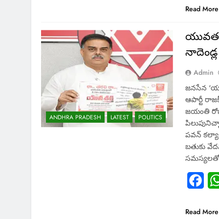
Read More
యువతరం 
నాదెండ
Admin
జనసేన ‘యువ
ఆపార్టీ రా
జయంతి రోజ
ANDHRA PRADESH
LATEST
POLITICS
పిలుపునిచ్
పవన్ కల్యాణ
బతుకు వేదన
సమస్యలతో
Fac
Read More