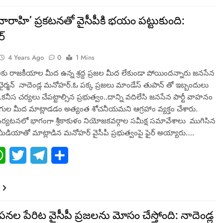
వారాహి’ ప్రకటనతో వైసీపీకి భయం పట్టుకుంది:
్
4 Years Ago
0
1 Mins
లకు రాజకీయాల మీద ఉన్న శ్రద్ద ప్రజల మీద లేకుండా పోయిందన్నారు జనసేన
సీ ఛైర్మన్ నాదెండ్ల మనోహర్.ఓ పక్క ప్రజలు మాండేస్ తుపాన్ తో ఇబ్బందులు
కనీస చర్యలు చేపట్టాల్సిన ప్రభుత్వం..దాన్ని వదిలేసి జనసేన పార్టీ వాహనం
గుల మీద మాట్లాడడం అత్యంత శోచనీయమని ఆగ్రహాం వ్యక్తం చేశారు.
 పర్యటనలో భాగంగా శ్రీకాకుళం నియోజకవర్గాల సమీక్ష సమావేశాలు ముగిసిన
డియాతో మాట్లాడిన మనోహర్ వైసీపీ ప్రభుత్వంపై ఫైర్ అయ్యారు….
ebook
WhatsApp
Twitter
Telegram
Share
ాపనల పేరిట వైసీపీ ప్రజలను మోసం చేస్తోంది: నాదెండ్ల