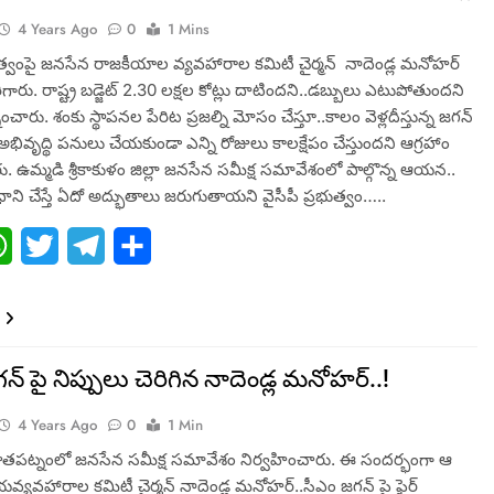
4 Years Ago
0
1 Mins
భుత్వంపై జనసేన రాజకీయాల వ్యవహారాల కమిటీ చైర్మన్ నాదెండ్ల మనోహర్
రిగారు. రాష్ట్ర బడ్జెట్ 2.30 లక్షల కోట్లు దాటిందని..డబ్బులు ఎటుపోతుందని
ంచారు. శంకు స్థాపనల పేరిట ప్రజల్ని మోసం చేస్తూ..కాలం వెళ్లదీస్తున్న జగన్
 అభివృద్థి పనులు చేయకుండా ఎన్ని రోజులు కాలక్షేపం చేస్తుందని ఆగ్రహాం
ారు. ఉమ్మడి శ్రీకాకుళం జిల్లా జనసేన సమీక్ష సమావేశంలో పాల్గొన్న ఆయన..
ాని చేస్తే ఏదో అద్భుతాలు జరుగుతాయని వైసీపీ ప్రభుత్వం…..
ebook
WhatsApp
Twitter
Telegram
Share
న్ పై నిప్పులు చెరిగిన నాదెండ్ల మనోహర్..!
4 Years Ago
0
1 Min
 పాతపట్నంలో జనసేన సమీక్ష సమావేశం నిర్వహించారు. ఈ సందర్భంగా ఆ
కీయవ్యవహారాల కమిటీ చైర్మన్ నాదెండ్ల మనోహర్..సీఎం జగన్ పై ఫైర్