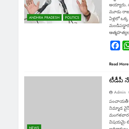
అయ్యారు. స
మూడు రాజధ
ANDHRA PRADESH
POLITICS
ఏళ్లలో ఒక్
మండిపడ్డా
ఆత్మహత్యలు
Fac
Read More
టీడీపీ న
Admin
పంచాయతీ ఎన
నిమ్మాడ వైస
మంగళవారం 
విషయమై టిడి
NEWS
అధికారులు వ