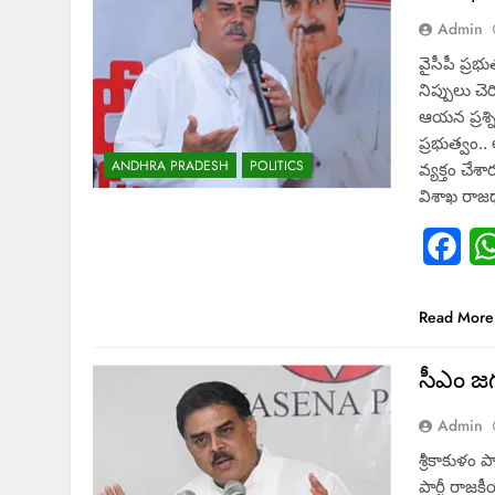
Admin
వైసీపీ ప్ర
నిప్పులు చె
ఆయన ప్రశ్ని
ప్రభుత్వం..
ANDHRA PRADESH
POLITICS
వ్యక్తం చేశ
విశాఖ రాజధ
Fac
Read More
సీఎం జగ
Admin
శ్రీకాకుళం
పార్టీ రాజ