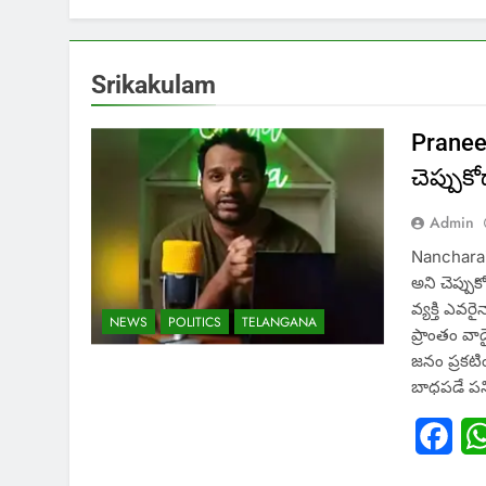
Srikakulam
Pranee
చెప్పుక
Admin
Nancharai
అని చెప్పు
వ్యక్తి ఎవర
NEWS
POLITICS
TELANGANA
ప్రాంతం వా
జనం ప్రకటి
బాధపడే పని
Fac