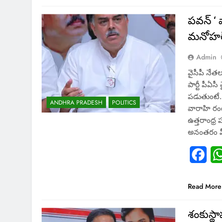
పవన్ ‘ 
మనోహర
Admin
వైసీపీ నేత
పార్టీ పీఏ
పడుతుంటే..
ANDHRA PRADESH
POLITICS
వారాహి రం
ఉత్తరాంధ్ర
అనంతరం మీ
Fac
Read More
శంకుస్థ