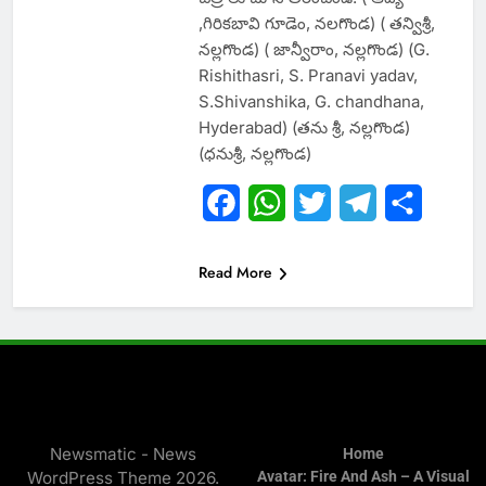
,గిరికబావి గూడెం, నలగొండ) ( తన్విశ్రీ,
నల్లగొండ) ( జాన్వీరాం, నల్లగొండ) (G.
Rishithasri, S. Pranavi yadav,
S.Shivanshika, G. chandhana,
Hyderabad) (తను శ్రీ, నల్లగొండ)
(ధనుశ్రీ, నల్లగొండ)
Facebook
WhatsApp
Twitter
Telegram
Share
Read More
Newsmatic - News
Home
WordPress Theme 2026.
Avatar: Fire And Ash – A Visual