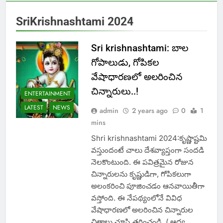
SriKrishnashtami 2024
Sri krishnashtami: బాల
గోపాలుడు, గోపికల
వేషాధారణలో అలరించిన
చిన్నారులు..!
ENTERTAINMENT
LATEST
NEWS
admin
2 years ago
0
1
mins
Shri krishnashtami 2024:కృష్ణాష్టమి
వస్తుందంటే చాలు దేశవ్యాప్తంగా సందడి
నెలకొంటుంది. ఈ పవిత్రమైన రోజున
చిన్నారులను కృష్ణుడిగా, గోపికలుగా
అలంకరించి పూజించడం ఆనవాయితీగా
వస్తోంది. ఈ నేపథ్యంలోనే వివిధ
వేషాధారణలో అలరించిన చిన్నారుల
చిత్రాలు చూసి తరించండి. ( ఆద్య