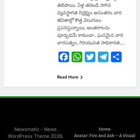
తెలిపాయి. ఏళ్ల తరబడి సాగిన
వ్యవస్థాగత నిర్లక్ష్యం అనంతరం వారి
జీవితాల్లో కొత్త వెలుగులు
ప్రసరిస్తున్నాయి. అంతరాలను
పూడ్చడమే కాకుండా.. ఘనమైన వారి
వారసత్వం, గిరియువత సాధికారత,…
Facebook
WhatsApp
Twitter
Telegram
Share
Read More
Newsmatic - News
Home
WordPress Theme 2026.
Avatar: Fire And Ash – A Visual