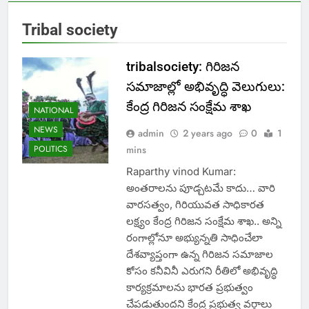
Tribal society
tribalsociety: గిరిజన
సమాజాల్లో అభివృద్ధి వెలుగులు:
కేంద్ర గిరిజన సంక్షేమ శాఖ
NATIONAL
NEWS
admin
2 years ago
0
1
POLITICS
mins
Raparthy vinod Kumar:
అంతరాలను పూడ్చటమే కాదు… వారి
వారసత్వం, గిరియువత సాధికారత
లక్ష్యం కేంద్ర గిరిజన సంక్షేమ శాఖ.. అన్ని
రంగాల్లోనూ అభ్యున్నతి సాధించేలా
దేశవ్యాప్తంగా ఉన్న గిరిజన సమాజాల
కోసం కనీవినీ ఎరుగని రీతిలో అభివృద్ధి
కార్యక్రమాలను భారత ప్రభుత్వం
చేపడుతుందని కేంద్ర ప్రభుత్వ వర్గాలు