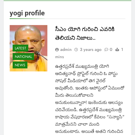
yogi profile
సీఎం యోగి గురించి ఎవ‌రికి
తెలియ‌ని నిజాలు..
LATEST
admin
3 years ago
0
1
mins
NATIONAL
NEWS
ఉత్త‌ర‌ప్ర‌దేశ్ ముఖ్య‌మంత్రి యోగి
ఆదిత్య‌నాథ్ ప్రోఫైల్ గురించి ఓ పోస్టు
సోషల్ మీడియాలో తెగ వైర‌ల్
అవుతోంది. ఇంత‌కు ఆపోస్టులో ఏముందో
మీరు తెలుసుకోవాల‌ని
అనుకుంటున్నారా! ఇంకెందుకు ఆల‌స్యం
చ‌దివేయండి. ఉత్తరప్రదేశ్ ముఖ్యమంత్రి
కాషాయ వేషధారణలో కేవలం “సన్యాసి”
మాత్రమేనని చాలా మంది
అనుకుంటారు. అయితే అతని గురించిన