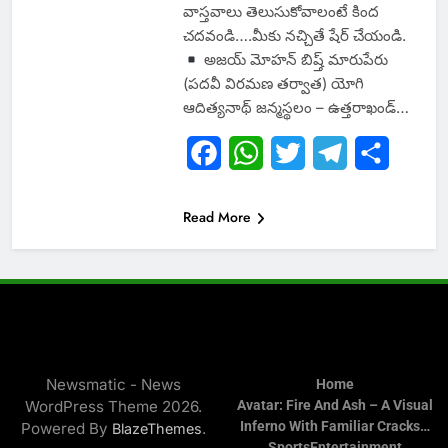
వాస్తవాలు తెలుసుకోవాలంటే కింద
చదవండి….మీకు నచ్చితే షేర్ చేయండి.
అజయ్ మోహన్ బిష్త్ మారుపేరు
(పదవీ విరమణ తర్వాత) యోగి
ఆదిత్యనాథ్ జన్మస్థలం – ఉత్తరాఖండ్…
Facebook
WhatsApp
Twitter
Telegram
Share
Read More
Newsmatic - News
Home
WordPress Theme 2026.
Avatar: Fire And Ash – A Visual
Inferno With Familiar Cracks…
Powered By
.
BlazeThemes
Sports
Entertainment