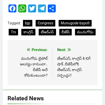
Facebook
WhatsApp
Twitter
Telegram
Share
Tagged:
bjp
Congress
Munugode bypoll
Trs
కాంగ్రెస్
టీఆర్ఎస్
బీజేపీ
మునుగోడు
Previous:
Next:
Post
navigation
మునుగోడు బైపోల్
టీఆర్ఎస్, కాంగ్రెస్ కి బిగ్
ఆలస్యం కానుందా..
షాక్..బీజేపీలోకి
బీజేపీ అదే
టీఆర్ఎస్, కాంగ్రెస్
కోరుకుంటుందా?
సర్పంచ్లు!!
Related News