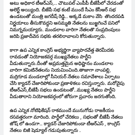
అటు అధికార టీఆర్ఎస్,.. చౌటుపల్ ఎంపీపీ బీజేపీలో చేరడంతో
అలెర్ట్ అయ్యింది. బీజేపీ సభ కంటే ముందే సీఎం కేసీఆర్ సభ
ఉండటంతో మంత్రి జగదీష్ రెడ్డి.. అక్కడే మకాం వేసి తొందరపడి
నిర్ణయాలు తీసుకొవద్దని అసమ్మతి నేతలను బుజ్జగించే పనిలో
నిమగ్నమయ్యారు. మండలాల వారిగా నేతలతొ సంప్రదింపులు
జరిపి ప్రజాదీవెన సభకు తరలిరావాలని కోరుతున్నారు.
కాగా ఉప ఎన్నిక కాంగ్రెస్ అభ్యర్థిగా వ్యాపారవేత్త తెరమీదకు
రావడంతో నియోజకవర్గ ముఖ్యనేతలు పార్టీని
వీడుతున్నారు.దీంతో అప్రమత్తమైన అధిష్టానం మండలాల
వారిగా కమిటినేతలను నియమించింది.తాజాగా నాంపల్లి,
మర్రిగూడ మండలాల్లో సీనియర్ నేతలు సమావేశాలు ఏర్పాటు
చేసి క్యాడర్ చేజారిపోకుండా ప్రణాళికలు రచిస్తున్నారు. మరోవైపు
టీఆర్ఎస్,బీజేపీ సభలు ఉండటంతో..ముఖ్య నేతలు పార్టీని
వీడుతా
రాని నియోజకవర్గంలో జోరుగా ప్రచారం జరగుతోంది.
ఉప ఎన్నిక నోటిఫికేషన్ రాకముందే మునుగోడు రాజకీయం
రసవత్తరంగా మారింది. పార్టీలో చేరికలు , సభలతో బీజేపీ నేతలు
జోష్ లో ఉండగా.. క్యాడర్ చేజారిపోకుండా టీఆర్ఎస్ , కాంగ్రెస్
నేతలు బిజీ షెడ్యూల్ గడుపుతున్నారు .