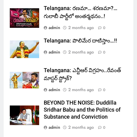
Telangana: రణమా… శరణమా?…
గులాబీ పార్టీలో అంతర్మథనం..!
admin
2 months ago
0
Telangana: పొలిమేర దాటిస్తాం…!!
admin
2 months ago
0
Telangana: ఎన్టీఆర్ విగ్రహం..రేవంత్
మాస్టర్ స్ట్రోక్‌?
admin
2 months ago
0
BEYOND THE NOISE: Duddilla
Sridhar Babu and the Politics of
Substance and Conviction
admin
2 months ago
0