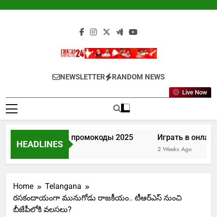
Skip
to
content
Newsminute24
Get All Updated Telugu News
NEWSLETTER
RANDOM NEWS
Live Now
Лев казино промокоды 2025
Играть в онлайн
HEADLINES
1 Week Ago
2 Weeks Ago
Home
Telangana
రసకందాయంగా మునుగోడు రాజకీయం.. టీఆర్ఎస్ నుంచి
బీజేపీలోకి వలసలు?