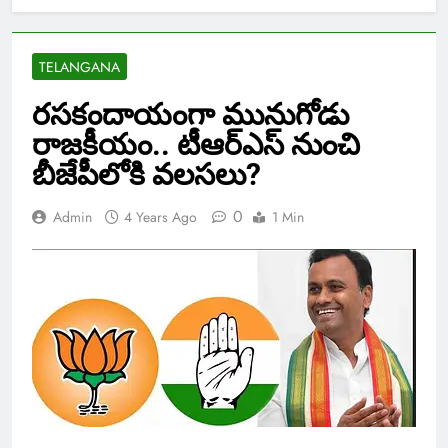
TELANGANA
రసకందాయంగా మునుగోడు
రాజకీయం.. టీఆర్ఎస్ నుంచి
బీజేపీలోకి వలసలు?
0
Admin
4 Years Ago
1 Min