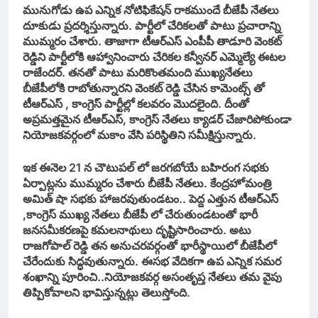
మునుగోడు ఉప ఎన్నిక నోటిఫికేషన్ రాకముందే బీజేపీ నేతలు
దూకుడు ప్రదర్శిస్తున్నారు. పార్టీలో చేరికలతో పాటు ప్రచారాన్ని
ముమ్మరం చేశారు. తాజాగా టీఆర్ఎస్ ఎంపీపీ తాడూరి వెంకట్
రెడ్డిని పార్టీలోకి ఆహ్వానించారు చేరికల కన్వీనర్ ఎమ్మెల్యే ఈటల
రాజేందర్. తనతో పాటు మరికొంతమంది ముఖ్యనేతలు
బీజేపీలోకి రాబోతున్నారని వెంకట్ రెడ్డి చేసిన
కామెంట్స్ తో
టీఆర్ఎస్ , కాంగ్రెస్ పార్టీల్లో కలవరం మొదలైంది. దీంతో
అప్రమత్తమైన టీఆర్ఎస్, కాంగ్రెస్ నేతలు క్యాడర్ చేజారిపోకుండా
నియోజకవర్గంలో మకాం వేసి పరిస్థితిని సమీక్షిస్తున్నారు.
ఇక ఈనెల 21 న చౌటుపల్ లో జరగబోయే బహిరంగ సభకు
ఏర్పాట్లను ముమ్మరం చేశారు బీజేపీ నేతలు. కేంద్రహోమంత్రి
అమిత్ షా సభకు హాజరవుతుండటం.. పెద్ద ఎత్తున టీఆర్ఎస్
,కాంగ్రెస్ ముఖ్య నేతలు బీజేపీ లో చేరుతుండటంతో భారీ
జనసమీకరణపై కమలనాథులు దృష్టిసారించారు. అటు
రాజగోపాల్ రెడ్డి తన అనుచరవర్గంతో భారీస్థాయిలో బీజేపీలో
చేరేందుకు సిద్ధవుతున్నారు. ఈసభ వేదికగా ఉప ఎన్నిక సమర
శంఖాన్ని పూరించి..నియోజకవర్గ అసంతృప్త నేతలు తమ వైపు
తిప్పికోవాలని భావిస్తున్నట్లు తెలుస్తోంది.