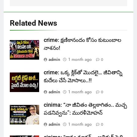
Related News
crime: క్షణికానందం కోసం కుటుంబాల
నాశనం!
admin
1 month ago
0
crime: ఒక్క క్లిక్‌తో మొదలై… జీవితాన్ని
కుదేలు చేసే మోసాలు..!!
admin
1 month ago
0
cinima: “నా జీవితం తెల్లకాగితం.. మచ్చ
పడనివ్వను”: మురళీమోహన్
admin
1 month ago
0