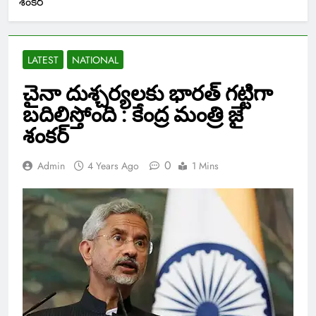
శంకర్
LATEST
NATIONAL
చైనా దుశ్చర్యలకు భారత్ గట్టిగా
బదిలిస్తోంది : కేంద్ర మంత్రి జై
శంకర్
0
Admin
4 Years Ago
1 Mins