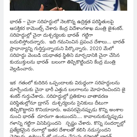
భారత్ – చైనా సరిహద్దులో నెలకొన్న ఉద్రిక్తత పరిస్థితులపై
ఆసక్తికర కామెంట్స్ చేశారు కేంద్ర విదేశాంగశాఖ మంత్రి జైశంకర్.
సరిహద్దుల్లో చైనా దుశ్చర్యలకు భారత్ గట్టిగా
బదులిస్తోందన్నారు.
ఇది గమనించిన ప్రపంచ దేశాలు… భారత్
ప్రాధాన్యాన్ని గుర్తిస్తున్నాయని పేర్కొన్నారు. 2020 మేలో
సరిహద్దు వెంబడి యథాతథ స్థితిని మార్చడానికి చైనా చేసిన
కుయుక్తులను భారత్ బలంగా తిప్పికొట్టిందని కేంద్ర మంత్రి
వెల్లడించారు.
ఇక గతంలో కుదిరిన ఒప్పందాలకు విరుద్ధంగా సరిహద్దులను
మార్చేందుకు చైనా భారీ ఎత్తున బలగాలను మోహరించిందని జై
శంకర్ గుర్తుచేశారు. సరిహద్దుల్లో ప్రతికూల వాతావరణ
పరిస్థితుల్లోనూ డ్రాగన్ దుశ్చర్యలను సైనికులు దీటుగా
తిప్పికొట్టారని కొనియాడారు. అవసరమైనప్పుడు కొన్ని అంశాల
నుంచి భారత్ దూరంగా ఉంటుందని…. కావాలనుకున్నప్పుడు
గళాన్ని గట్టిగా వినిపిస్తుందని స్పష్టం చేశారు. కొన్ని సందర్భాల్లో
ప్రత్యేకమైన రంగాల్లో ఇతర దేశాలతో కలిసి నడుస్తుందని
చెప్పారు. ఉక్రెయిన్ తో యుద్ధం చేస్తున్న రష్యాతో భారత్