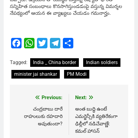
సన్నిహిత సంబంధాలు కొనసాగిస్తుండడంపై వస్తున్న విమర్శల
నేపథ్యంలో ఆయన ఈ వ్యాఖ్యలు చేయడం గమనార్హం.
Facebook
WhatsApp
Twitter
Telegram
Share
Tagged:
India _ China border
Indian soldiers
minister jai shankar
PM Modi
Previous:
Next:
Post
navigation
చంద్రబాబు దారే
అంత బుద్ధి ఉంటే
రాహులుకు రహదారి
ఎమర్జెన్సీకి వ్యతిరేకంగా
అవుతుందా?
ఢిల్లీలో నడిచేవాణ్ణే:
కమల్ హాసన్