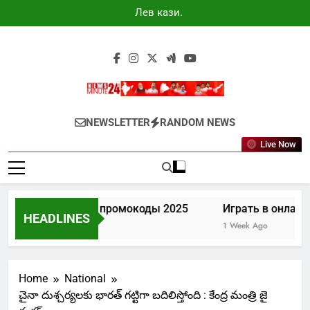
Skip
Лев казино
to
промокоды
2025
content
Newsminute24
Get All Updated Telugu News
NEWSLETTER
RANDOM NEWS
Live Now
Лев казино промокоды 2025
Играть в онлайн
HEADLINES
5 Days Ago
1 Week Ago
Home
National
చైనా దుశ్చర్యలకు భారత్ గట్టిగా బదిలిస్తోంది : కేంద్ర మంత్రి జై