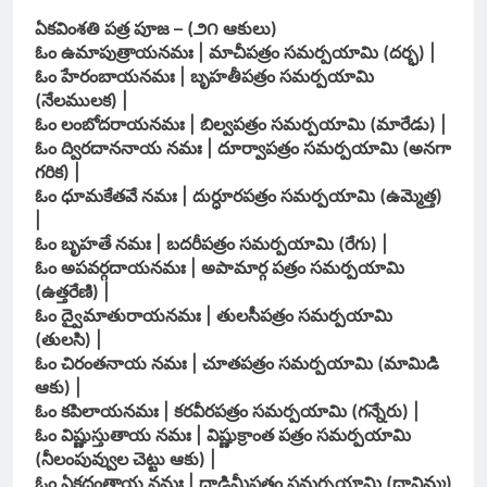
ఏకవింశతి పత్ర పూజ – (౨౧ ఆకులు)
ఓం ఉమాపుత్రాయనమః | మాచీపత్రం సమర్పయామి (దర్భ) |
ఓం హేరంబాయనమః | బృహతీపత్రం సమర్పయామి
(నేలములక) |
ఓం లంబోదరాయనమః | బిల్వపత్రం సమర్పయామి (మారేడు) |
ఓం ద్విరదాననాయ నమః | దూర్వాపత్రం సమర్పయామి (అనగా
గరిక) |
ఓం ధూమకేతవే నమః | దుర్ధూరపత్రం సమర్పయామి (ఉమ్మెత్త)
|
ఓం బృహతే నమః | బదరీపత్రం సమర్పయామి (రేగు) |
ఓం అపవర్గదాయనమః | అపామార్గ పత్రం సమర్పయామి
(ఉత్తరేణి) |
ఓం ద్వైమాతురాయనమః | తులసీపత్రం సమర్పయామి
(తులసి) |
ఓం చిరంతనాయ నమః | చూతపత్రం సమర్పయామి (మామిడి
ఆకు) |
ఓం కపిలాయనమః | కరవీరపత్రం సమర్పయామి (గన్నేరు) |
ఓం విష్ణుస్తుతాయ నమః | విష్ణుక్రాంత పత్రం సమర్పయామి
(నీలంపువ్వుల చెట్టు ఆకు) |
ఓం ఏకదంతాయ నమః | దాడిమీపత్రం సమర్పయామి (దానిమ్మ)