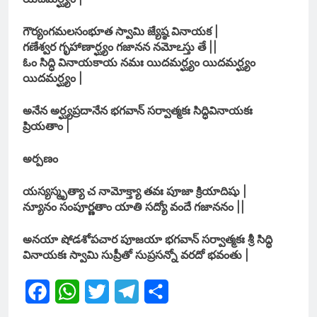
గౌర్యంగమలసంభూత స్వామి జ్యేష్ఠ వినాయక |
గణేశ్వర గృహాణార్ఘ్యం గజానన నమోఽస్తు తే ||
ఓం సిద్ధి వినాయకాయ నమః యిదమర్ఘ్యం యిదమర్ఘ్యం
యిదమర్ఘ్యం |
అనేన అర్ఘ్యప్రదానేన భగవాన్ సర్వాత్మకః సిద్ధివినాయకః
ప్రియతాం |
అర్పణం
యస్యస్మృత్యా చ నామోక్త్యా తవః పూజా క్రియాదిషు |
న్యూనం సంపూర్ణతాం యాతి సద్యో వందే గజాననం ||
అనయా షోడశోపచార పూజయా భగవాన్ సర్వాత్మకః శ్రీ సిద్ధి
వినాయకః స్వామి సుప్రీతో సుప్రసన్నో వరదో భవంతు |
Facebook
WhatsApp
Twitter
Telegram
Share