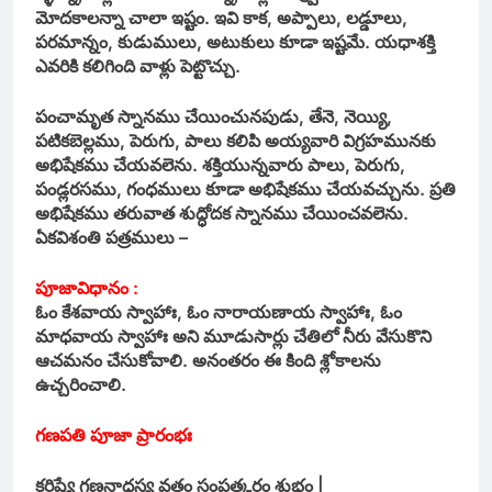
మోదకాలన్నా చాలా ఇష్టం. ఇవి కాక, అప్పాలు, లడ్డూలు,
పరమాన్నం, కుడుములు, అటుకులు కూడా ఇష్టమే. యధాశక్తి
ఎవరికి కలిగింది వాళ్లు పెట్టొచ్చు.
పంచామృత స్నానము చేయించునపుడు, తేనె, నెయ్యి,
పటికబెల్లము, పెరుగు, పాలు కలిపి అయ్యవారి విగ్రహమునకు
అభిషేకము చేయవలెను. శక్తియున్నవారు పాలు, పెరుగు,
పండ్లరసము, గంధములు కూడా అభిషేకము చేయవచ్చును. ప్రతి
అభిషేకము తరువాత శుద్ధోదక స్నానము చేయించవలెను.
ఏకవిశంతి పత్రములు –
పూజావిధానం :
ఓం కేశవాయ స్వాహాః, ఓం నారాయణాయ స్వాహాః, ఓం
మాధవాయ స్వాహాః అని మూడుసార్లు చేతిలో నీరు వేసుకొని
ఆచమనం చేసుకోవాలి. అనంతరం ఈ కింది శ్లోకాలను
ఉచ్చరించాలి.
గణపతి పూజా ప్రారంభః
కరిష్యే గణనాధస్య వ్రతం సంపత్కరం శుభం |