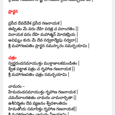
ప్రార్థన
ప్రసీద దేవదేవేశ ప్రసీద గణనాయక |
ఈప్సితం మే వరం దేహి పరత్ర చ పరాంగతిం ||
వినాయక వరం దేహి మహాత్మన్ మోదకప్రియ |
అవిఘ్నం కురు మే దేవ సర్వకార్యేషు సర్వదా||
శ్రీ మహాగణపతిం ప్రార్థన నమస్కారం సమర్పయామి |
ఛత్రం
స్వర్ణదండసమాయుక్తం ముక్తాజాలకమండితం |
శ్వేత పట్టాత పత్రం చ గృహాణ గణనాయక ||
శ్రీ మహాగణపతిం ఛత్రం సమర్పయామి |
చామరం –
హేమదండసమాయుక్తం గృహాణ గణనాయక |
చమరీవాలరజితం చామరం చామరార్చితా ||
ఉశీనిర్మితం దేవ వ్యజనం శ్వేదశాంతిదం
హిమతోయ సమాసిక్తం గృహాణ గణనాయక||
శ్రీ మహాగణపతిం చామరం వీజయామి |