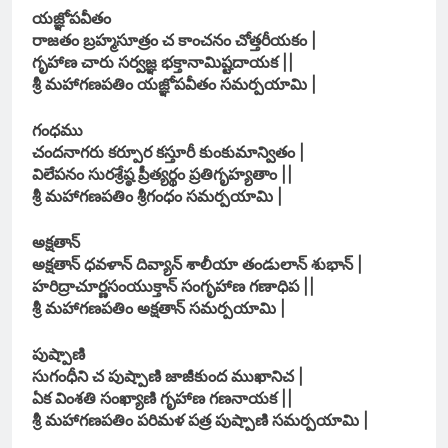
యజ్ఞోపవీతం
రాజతం బ్రహ్మసూత్రం చ కాంచనం చోత్తరీయకం |
గృహాణ చారు సర్వజ్ఞ భక్తానామిష్టదాయక ||
శ్రీ మహాగణపతిం యజ్ఞోపవీతం సమర్పయామి |
గంధము
చందనాగరు కర్పూర కస్తూరీ కుంకుమాన్వితం |
విలేపనం సురశ్రేష్ఠ ప్రీత్యర్థం ప్రతిగృహ్యతాం ||
శ్రీ మహాగణపతిం శ్రీగంధం సమర్పయామి |
అక్షతాన్
అక్షతాన్ ధవళాన్ దివ్యాన్ శాలీయా తండులాన్ శుభాన్ |
హరిద్రాచూర్ణసంయుక్తాన్ సంగృహాణ గణాధిప ||
శ్రీ మహాగణపతిం అక్షతాన్ సమర్పయామి |
పుష్పాణి
సుగంధీని చ పుష్పాణి జాజీకుంద ముఖానిచ |
ఏక వింశతి సంఖ్యాణి గృహాణ గణనాయక ||
శ్రీ మహాగణపతిం పరిమళ పత్ర పుష్పాణి సమర్పయామి |