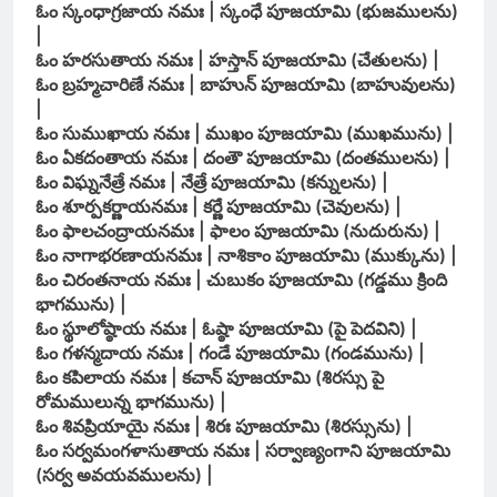
ఓం స్కంధాగ్రజాయ నమః | స్కంధే పూజయామి (భుజములను)
|
ఓం హరసుతాయ నమః | హస్తాన్ పూజయామి (చేతులను) |
ఓం బ్రహ్మచారిణే నమః | బాహున్ పూజయామి (బాహువులను)
|
ఓం సుముఖాయ నమః | ముఖం పూజయామి (ముఖమును) |
ఓం ఏకదంతాయ నమః | దంతౌ పూజయామి (దంతములను) |
ఓం విఘ్ననేత్రే నమః | నేత్రే పూజయామి (కన్నులను) |
ఓం శూర్పకర్ణాయనమః | కర్ణే పూజయామి (చెవులను) |
ఓం ఫాలచంద్రాయనమః | ఫాలం పూజయామి (నుదురును) |
ఓం నాగాభరణాయనమః | నాశికాం పూజయామి (ముక్కును) |
ఓం చిరంతనాయ నమః | చుబుకం పూజయామి (గడ్డము క్రింది
భాగమును) |
ఓం స్థూలోష్ఠాయ నమః | ఓష్ఠా పూజయామి (పై పెదవిని) |
ఓం గళన్మదాయ నమః | గండే పూజయామి (గండమును) |
ఓం కపిలాయ నమః | కచాన్ పూజయామి (శిరస్సు పై
రోమములున్న భాగమును) |
ఓం శివప్రియాయై నమః | శిరః పూజయామి (శిరస్సును) |
ఓం సర్వమంగళాసుతాయ నమః | సర్వాణ్యంగాని పూజయామి
(సర్వ అవయవములను) |