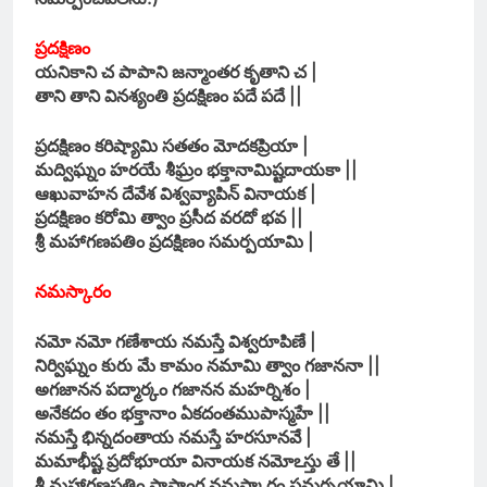
ప్రదక్షిణం
యనికాని చ పాపాని జన్మాంతర కృతాని చ |
తాని తాని వినశ్యంతి ప్రదక్షిణం పదే పదే ||
ప్రదక్షిణం కరిష్యామి సతతం మోదకప్రియా |
మద్విఘ్నం హరయే శీఘ్రం భక్తానామిష్టదాయకా ||
ఆఖువాహన దేవేశ విశ్వవ్యాపిన్ వినాయక |
ప్రదక్షిణం కరోమి త్వాం ప్రసీద వరదో భవ ||
శ్రీ మహాగణపతిం ప్రదక్షిణం సమర్పయామి |
నమస్కారం
నమో నమో గణేశాయ నమస్తే విశ్వరూపిణే |
నిర్విఘ్నం కురు మే కామం నమామి త్వాం గజాననా ||
అగజానన పద్మార్కం గజానన మహర్నిశం |
అనేకదం తం భక్తానాం ఏకదంతముపాస్మహే ||
నమస్తే భిన్నదంతాయ నమస్తే హరసూనవే |
మమాభీష్ట ప్రదోభూయా వినాయక నమోఽస్తు తే ||
శ్రీ మహాగణపతిం సాష్టాంగ నమస్కారం సమర్పయామి |