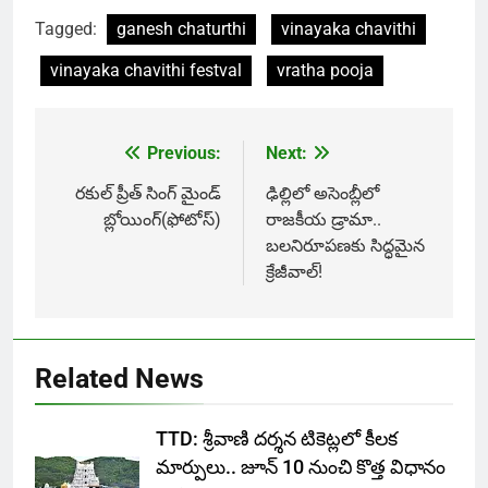
Tagged:
ganesh chaturthi
vinayaka chavithi
vinayaka chavithi festval
vratha pooja
Previous:
Next:
Post
navigation
రకుల్ ప్రీత్ సింగ్ మైండ్
ఢిల్లిలో అసెంబ్లీలో
బ్లోయింగ్(ఫోటోస్)
రాజకీయ డ్రామా..
బలనిరూపణకు సిద్ధమైన
క్రేజీవాల్!
Related News
TTD: శ్రీవాణి దర్శన టికెట్లలో కీలక
మార్పులు.. జూన్ 10 నుంచి కొత్త విధానం