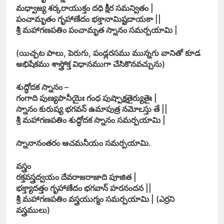
మధ్వాజ్య శర్కరాయుక్తం దధి క్షీర సమన్వితం |
పంచామృతం గృహాణేదం భక్తానామిష్టదాయకా ||
శ్రీ మహాగణపతిం పంచామృత స్నానం సమర్పయామి |
(యిచ్చట పాలు, పెరుగు, పండ్లరసము మున్నగు వానితో కూడ
అభిషేకము శాస్త్రోక్త విధానముగా చేసికొనవచ్చును)
శుద్ధోదక స్నానం –
గంగాది పుణ్యపానీయైః గంధ పుష్పాక్షతైర్యుతైః |
స్నానం కురుష్య భగవన్ ఉమాపుత్ర నమోఽస్తు తే ||
శ్రీ మహాగణపతిం శుద్ధోదక స్నానం సమర్పయామి |
స్నానానంతరం ఆచమనీయం సమర్పయామి.
వస్త్రం
రక్తవస్త్రద్వయం దేవరాజరాజాది పూజిత |
భక్త్యాదత్తం గృహాణేదం భగవాన్ హరనందన ||
శ్రీ మహాగణపతిం వస్త్రయుగ్మం సమర్పయామి | (ఎర్రని
వస్త్రములు)