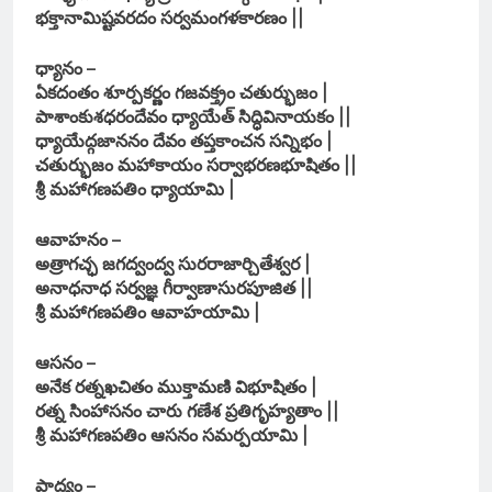
భక్తానామిష్టవరదం సర్వమంగళకారణం ||
ధ్యానం –
ఏకదంతం శూర్పకర్ణం గజవక్త్రం చతుర్భుజం |
పాశాంకుశధరందేవం ధ్యాయేత్ సిద్ధివినాయకం ||
ధ్యాయేద్గజాననం దేవం తప్తకాంచన సన్నిభం |
చతుర్భుజం మహాకాయం సర్వాభరణభూషితం ||
శ్రీ మహాగణపతిం ధ్యాయామి |
ఆవాహనం –
అత్రాగచ్ఛ జగద్వంద్వ సురరాజార్చితేశ్వర |
అనాధనాధ సర్వజ్ఞ గీర్వాణాసురపూజిత ||
శ్రీ మహాగణపతిం ఆవాహయామి |
ఆసనం –
అనేక రత్నఖచితం ముక్తామణి విభూషితం |
రత్న సింహాసనం చారు గణేశ ప్రతిగృహ్యతాం ||
శ్రీ మహాగణపతిం ఆసనం సమర్పయామి |
పాద్యం –