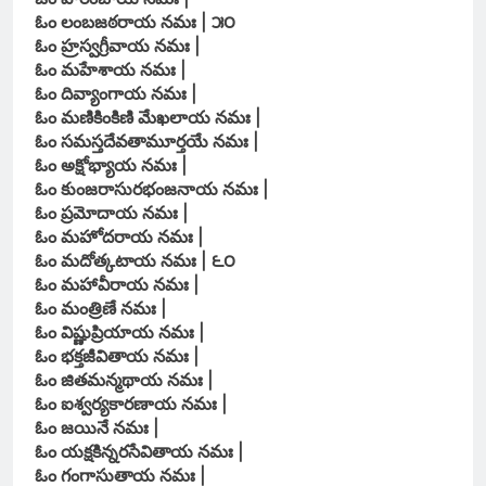
ఓం లంబజఠరాయ నమః | ౫౦
ఓం హ్రస్వగ్రీవాయ నమః |
ఓం మహేశాయ నమః |
ఓం దివ్యాంగాయ నమః |
ఓం మణికింకిణి మేఖలాయ నమః |
ఓం సమస్తదేవతామూర్తయే నమః |
ఓం అక్షోభ్యాయ నమః |
ఓం కుంజరాసురభంజనాయ నమః |
ఓం ప్రమోదాయ నమః |
ఓం మహోదరాయ నమః |
ఓం మదోత్కటాయ నమః | ౬౦
ఓం మహావీరాయ నమః |
ఓం మంత్రిణే నమః |
ఓం విష్ణుప్రియాయ నమః |
ఓం భక్తజీవితాయ నమః |
ఓం జితమన్మథాయ నమః |
ఓం ఐశ్వర్యకారణాయ నమః |
ఓం జయినే నమః |
ఓం యక్షకిన్నరసేవితాయ నమః |
ఓం గంగాసుతాయ నమః |