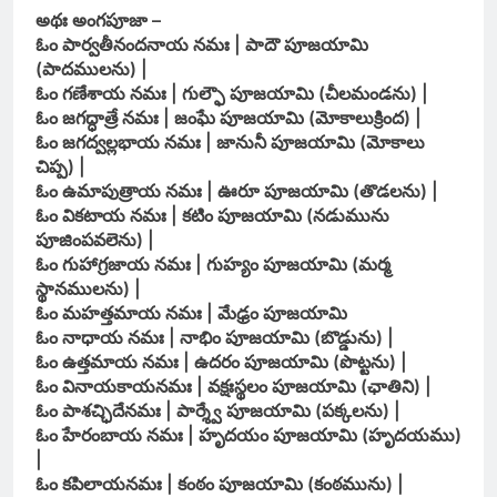
అథః అంగపూజా –
ఓం పార్వతీనందనాయ నమః | పాదౌ పూజయామి
(పాదములను) |
ఓం గణేశాయ నమః | గుల్ఫౌ పూజయామి (చీలమండను) |
ఓం జగద్ధాత్రే నమః | జంఘే పూజయామి (మోకాలుక్రింద) |
ఓం జగద్వల్లభాయ నమః | జానునీ పూజయామి (మోకాలు
చిప్ప) |
ఓం ఉమాపుత్రాయ నమః | ఊరూ పూజయామి (తొడలను) |
ఓం వికటాయ నమః | కటిం పూజయామి (నడుమును
పూజింపవలెను) |
ఓం గుహాగ్రజాయ నమః | గుహ్యం పూజయామి (మర్మ
స్థానములను) |
ఓం మహత్తమాయ నమః | మేఢ్రం పూజయామి
ఓం నాధాయ నమః | నాభిం పూజయామి (బొడ్డును) |
ఓం ఉత్తమాయ నమః | ఉదరం పూజయామి (పొట్టను) |
ఓం వినాయకాయనమః | వక్షఃస్థలం పూజయామి (ఛాతిని) |
ఓం పాశచ్ఛిదేనమః | పార్శ్వే పూజయామి (పక్కలను) |
ఓం హేరంబాయ నమః | హృదయం పూజయామి (హృదయము)
|
ఓం కపిలాయనమః | కంఠం పూజయామి (కంఠమును) |