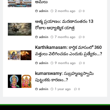
అమలు
admin
2 months ago
0
ఆత్మ ప్రయాణం: మరణానంతరం 13
రోజుల ఆధ్యాత్మిక యాత్ర
admin
7 months ago
0
Karthikamasam: కార్తిక మాసంలో 360
వత్తులు వెలిగించడం ఎందుకు ప్రత్యేకం…?
admin
9 months ago
0
kumarswamy: సుబ్రహ్మణ్యస్వామి
పుట్టుకకు కారణం..?
admin
1 year ago
0