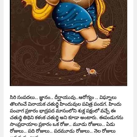
సిరి సంపదలు.. జ్ఞానం.. దీర్ఘాయువు..ఆరోగ్యం .. విఘ్నాలు
తొలగించే వినాయక చతుర్థి హిందువుల పవిత్ర పండగ. హిందు
పంచాగ ప్రకారం భాద్రపద మాసంలోని శుక్ల పక్షంలో వచ్చే ఈ
చతుర్థి తిథిని కళంక చతుర్థి అని కూడా అంటారు. ఈపండుగను
సాంప్రదాయాల ప్రకారం ఒక రోజు.. మూడు రోజులు.. ఏడు
రోజులు.. పది రోజులు.. పదమూడు రోజులు.. నెల రోజులు