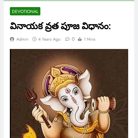
DEVOTIONAL
వినాయక వ్రత పూజ విధానం:
0
Admin
4 Years Ago
1 Mins