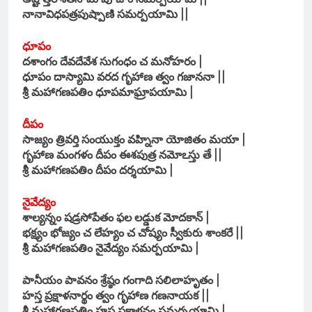
నానావిధపత్రపుష్పాణి సమర్పయామి ||
ధూపం
దశాంగం దేవదేవేశ సుగంధం చ మనోహరం |
ధూపం దాస్యామి వరద గృహాణ త్వం గజాననా ||
శ్రీ మహాగణపతిం ధూపమాఘ్రాపయామి |
దీపం
సాజ్యం త్రివర్తి సంయుక్తం వహ్నినా యోజితం మయా |
గృహాణ మంగళం దీపం ఈశపుత్ర నమోఽస్తు తే ||
శ్రీ మహాగణపతిం దీపం దర్శయామి |
నైవేద్యం
శాల్యన్నం షడ్రసోపేతం ఫల లడ్డుక మోదకాన్ |
భక్ష్యం భోజ్యం చ లేహ్యం చ చోష్యం స్వీకురు శాంకరే ||
శ్రీ మహాగణపతిం నైవేద్యం సమర్పయామి |
పానీయం పావనం శ్రేష్ఠం గంగాది సలిలాహృతం |
హస్త ప్రక్షాళనార్థం త్వం గృహాణ గణనాయక ||
శ్రీ మహాగణపతిం హస్త ప్రక్షాళనం సమర్పయామి |