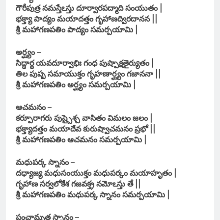
గౌరీపుత్ర నమస్తేఽస్తు దూర్వారపద్మాది సంయుతం |
భక్త్యా పాద్యం మయాదత్తం గృహాణద్విరదానన ||
శ్రీ మహాగణపతిం పాద్యం సమర్పయామి |
అర్ఘ్యం –
సిద్ధార్థ యవదూర్వాభిః గంధ పుష్పాక్షతైర్యుతం |
తిల పుష్ప సమాయుక్తం గృహణార్ఘ్యం గజాననా ||
శ్రీ మహాగణపతిం అర్ఘ్యం సమర్పయామి |
ఆచమనం –
కర్పూరాగరు పుష్పైశ్చ వాసితం విమలం జలం |
భక్త్యాదత్తం మయాదేవ కురుష్వాచమనం ప్రభో ||
శ్రీ మహాగణపతిం ఆచమనం సమర్పయామి |
మధుపర్క స్నానం –
దధ్యాజ్య మధుసంయుక్తం మధుపర్కం మయాహృతం |
గృహాణ సర్వలోకేశ గజవక్త్ర నమోఽస్తు తే ||
శ్రీ మహాగణపతిం మధుపర్క స్నానం సమర్పయామి |
పంచామృత స్నానం –