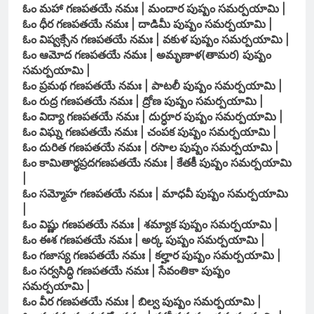
ఓం మహా గణపతయే నమః | మందార పుష్పం సమర్పయామి |
ఓం ధీర గణపతయే నమః | దాడిమీ పుష్పం సమర్పయామి |
ఓం విష్వక్సేన గణపతయే నమః | వకుళ పుష్పం సమర్పయామి |
ఓం ఆమోద గణపతయే నమః | అమృణాళ(తామర) పుష్పం
సమర్పయామి |
ఓం ప్రమథ గణపతయే నమః | పాటలీ పుష్పం సమర్పయామి |
ఓం రుద్ర గణపతయే నమః | ద్రోణ పుష్పం సమర్పయామి |
ఓం విద్యా గణపతయే నమః | దుర్ధూర పుష్పం సమర్పయామి |
ఓం విఘ్న గణపతయే నమః | చంపక పుష్పం సమర్పయామి |
ఓం దురిత గణపతయే నమః | రసాల పుష్పం సమర్పయామి |
ఓం కామితార్థప్రదగణపతయే నమః | కేతకీ పుష్పం సమర్పయామి
|
ఓం సమ్మోహ గణపతయే నమః | మాధవీ పుష్పం సమర్పయామి
|
ఓం విష్ణు గణపతయే నమః | శమ్యాక పుష్పం సమర్పయామి |
ఓం ఈశ గణపతయే నమః | అర్క పుష్పం సమర్పయామి |
ఓం గజాస్య గణపతయే నమః | కల్హార పుష్పం సమర్పయామి |
ఓం సర్వసిద్ధి గణపతయే నమః | సేవంతికా పుష్పం
సమర్పయామి |
ఓం వీర గణపతయే నమః | బిల్వ పుష్పం సమర్పయామి |