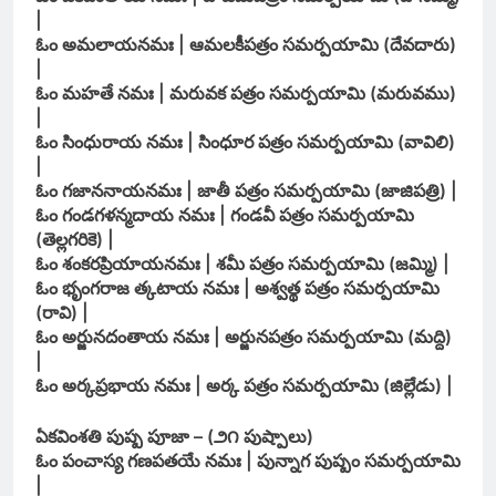
|
ఓం అమలాయనమః | ఆమలకీపత్రం సమర్పయామి (దేవదారు)
|
ఓం మహతే నమః | మరువక పత్రం సమర్పయామి (మరువము)
|
ఓం సింధురాయ నమః | సింధూర పత్రం సమర్పయామి (వావిలి)
|
ఓం గజాననాయనమః | జాతీ పత్రం సమర్పయామి (జాజిపత్రి) |
ఓం గండగళన్మదాయ నమః | గండవీ పత్రం సమర్పయామి
(తెల్లగరికె) |
ఓం శంకరప్రియాయనమః | శమీ పత్రం సమర్పయామి (జమ్మి) |
ఓం భృంగరాజ త్కటాయ నమః | అశ్వత్థ పత్రం సమర్పయామి
(రావి) |
ఓం అర్జునదంతాయ నమః | అర్జునపత్రం సమర్పయామి (మద్ది)
|
ఓం అర్కప్రభాయ నమః | అర్క పత్రం సమర్పయామి (జిల్లేడు) |
ఏకవింశతి పుష్ప పూజా – (౨౧ పుష్పాలు)
ఓం పంచాస్య గణపతయే నమః | పున్నాగ పుష్పం సమర్పయామి
|