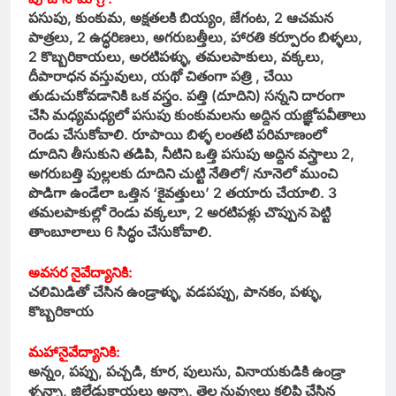
పసుపు, కుంకుమ, అక్షతలకి బియ్యం, జేగంట, 2 ఆచమన
పాత్రలు, 2 ఉద్ధరిణలు, అగరుబత్తీలు, హారతి కర్పూరం బిళ్ళలు,
2 కొబ్బరికాయలు, అరటిపళ్ళు, తమలపాకులు, వక్కలు,
దీపారాధన వస్తువులు, యథో చితంగా పత్రి , చేయి
తుడుచుకోవడానికి ఒక వస్త్రం. పత్తి (దూదిని) సన్నని దారంగా
చేసి మధ్యమధ్యలో పసుపు కుంకుమలను అద్దిన యజ్ఞోపవీతాలు
రెండు చేసుకోవాలి. రూపాయి బిళ్ళ లంతటి పరిమాణంలో
దూదిని తీసుకుని తడిపి, నీటిని ఒత్తి పసుపు అద్దిన వస్త్రాలు 2,
అగరుబత్తి పుల్లలకు దూదిని చుట్టి నేతిలో/ నూనెలో ముంచి
పొడిగా ఉండేలా ఒత్తిన ‘కైవత్తులు’ 2 తయారు చేయాలి. 3
తమలపాకుల్లో రెండు వక్కలూ, 2 అరటిపళ్లు చొప్పున పెట్టి
తాంబూలాలు 6 సిద్ధం చేసుకోవాలి.
అవసర నైవేద్యానికి:
చలిమిడితో చేసిన ఉండ్రాళ్ళు, వడపప్పు, పానకం, పళ్ళు,
కొబ్బరికాయ
మహానైవేద్యానికి:
అన్నం, పప్పు, పచ్చడి, కూర, పులుసు, వినాయకుడికి ఉండ్రా
ళ్ళన్నా, జిల్లేడుకాయలు అన్నా, తెల్ల నువ్వులు కలిపి చేసిన