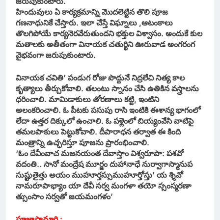
జరుపుకుంటారు.
హిందువులు ఏ కార్యక్రమాన్ని మొదలెట్టిన తొలి పూజ
గణనాధునికే చేస్తారు. ఇలా చేస్తే విఘ్నాలు ,ఆటంకాలు
తొలగిపోయే కార్యనెరవేరుతుందని భక్తుల విశ్వాసం. అందుకే కుల
మతాలకు అతీతంగా వినాయక చతుర్థిని ఊరువాడ అంగరంగ
వైభవంగా జరుపుకుంటారు.
వినాయక చవితి’ పండుగ రోజు పొద్దునే నిద్రలేచి నిత్య కాల
కృత్యాలు తీర్చుకోవాలి. తలంటు స్నానం చేసి ఉతికిన వస్త్రాలను
ధరించాలి. మామిడాకులు తోరణాలు కట్టి, ఇంటిని
అలంకరించాలి. ఓ పీటకు పసుపు రాసి ఇంటికి ఈశాన్య భాగంలో
లేదా ఉత్తర దిక్కులో ఉంచాలి. ఓ పళ్లెంలో బియ్యంవేసి వాటిపై
తమలపాకులు పెట్టుకోవాలి. దీపారాధన తర్వాత ఈ కింది
మంత్రాన్ని ఉచ్ఛరిస్తూ పూజను ప్రారంభించాలి.
‘ఓం దేవీంవాచ మజనయంత దేవాస్తాం విశ్వరూపా: పశవో
వదంతి.. సానో మంద్రేష మూర్జం దుహానాధే నుర్వాగాస్మానుప
సుష్టుతైత్తు అయం ముహూర్తస్సుముహూర్తోస్తు’ య శ్శివో
నామరూపాభ్యాం యా దేవీ సర్వ మంగళా తయో స్సంస్మరణా
త్సుంసాం సర్వతో జయమంగళం’
పూజాసామాగ్రి :