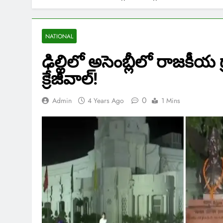
NATIONAL
ఢిల్లిలో అసెంబ్లీలో రాజకీ
క్రేజీవాల్!
0
Admin
4 Years Ago
1 Mins