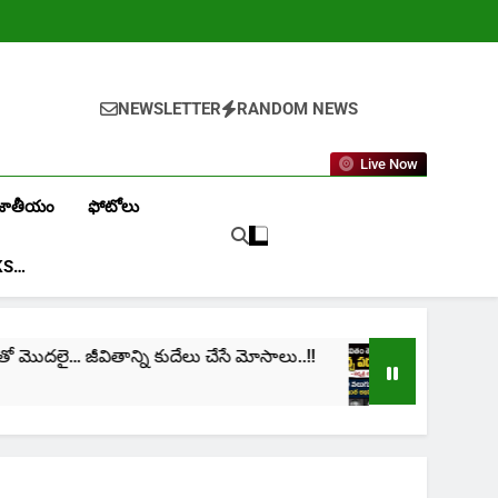
NEWSLETTER
RANDOM NEWS
Live Now
జాతీయం
ఫోటోలు
KS…
లై… జీవితాన్ని కుదేలు చేసే మోసాలు..!!
cinima: “నా జీ
1 Month Ago