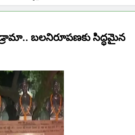
య డ్రామా.. బలనిరూపణకు సిద్ధమైన