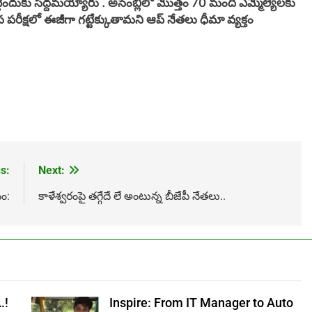
పెట్టేందుకు సిద్దమయ్యారు . అసెంబ్లీలో మొత్తం 70 మంది ఎమ్మెల్యేలకు
క్షలో ఈజీగా గట్టేక్కుతామని ఆప్ నేతలు ధీమా వ్యక్తం
s:
Next:
ం:
కాళేశ్వ‌రంపై త‌గ్గేదే లే అంటున్న బీజేపీ నేతలు..
…!
Inspire: From IT Manager to Auto