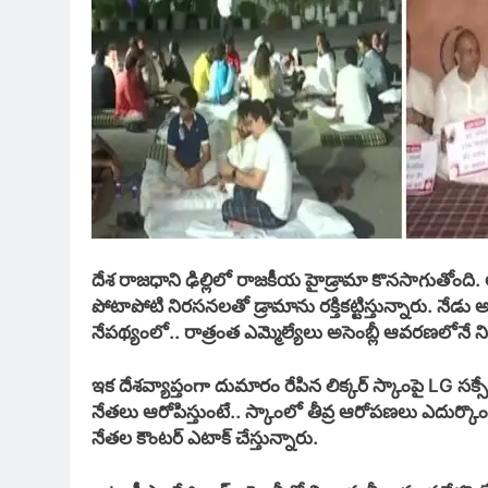
దేశ రాజధాని ఢిల్లిలో రాజకీయ హైడ్రామా కొనసాగుతోంది. అ
పోటాపోటి నిరసనలతో డ్రామాను రక్తికట్టిస్తున్నారు. నేడు అసె
నేపథ్యంలో.. రాత్రంత ఎమ్మెల్యేలు అసెంబ్లీ ఆవరణలోనే ని
ఇక దేశవ్యాప్తంగా దుమారం రేపిన లిక్కర్ స్కాంపై LG స
నేతలు ఆరోపిస్తుంటే.. స్కాంలో తీవ్ర ఆరోపణలు ఎదుర్క
నేతల కౌంటర్ ఎటాక్ చేస్తున్నారు.