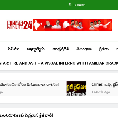
Лев казино
промокоды
2025
Newsminute24
Get All Updated Telugu News
సినిమా
ఆధ్యాత్మికం
ఆంధ్రప్రదేశ్
తెలంగాణ
క్రీడలు
ATAR: FIRE AND ASH – A VISUAL INFERNO WITH FAMILIAR CRAC
ికానందం కోసం కుటుంబాల నాశనం!
crime: ఒక్క క్లిక్‌తో మొద
1 Month Ago
. బలనిరూపణకు సిద్ధమైన క్రేజీవాల్!