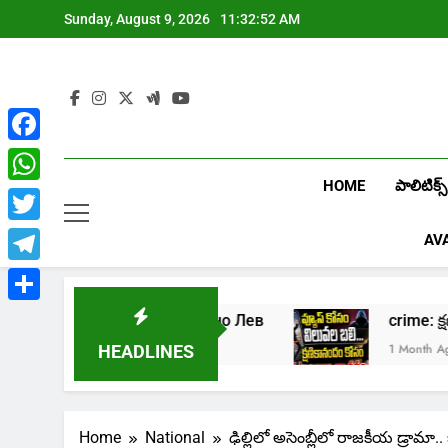
Skip
Sunday, August 9, 2026
11:32:53 AM
to
content
Facebook
HOME
పాలిటిక్స్
WhatsApp
Twitter
AV
Telegram
Share
грать в онлайн казино Лев
crime: క్షణ
 Weeks Ago
1 Month Ago
HEADLINES
Home
National
ఢిల్లిలో అసెంబ్లీలో రాజకీయ డ్రామా.