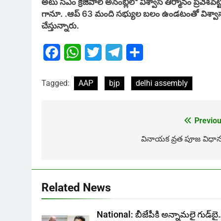
అటు సీఎం క్రేజివాల్ అసెంబ్లీలో విశ్వాస తీర్మానం ప్రవేశ
గానూ. .ఆప్ 63 మంది సభ్యుల బలం ఉండటంతో విశ్వాస పరీ
చేస్తున్నారు.
Facebook
WhatsApp
Twitter
Telegram
Share
Tagged:
AAP
bjp
delhi assembly
Previou
Post
navigation
వినాయక వ్రత పూజ విధాన
Related News
National: బీజేపీకి అన్నామలై గుడ్‌బై