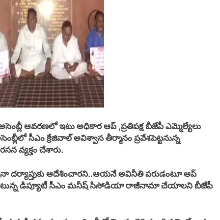
సెంబ్లీ ఆవరణలో ఇటు అధికార ఆప్ ,ప్రతిపక్ష బీజేపీ ఎమ్మెల్యేలు
ంబ్లీలో సీఎం క్రేజివాల్ అవిశ్వాస తీర్మానం ప్రవేశపెట్టనున్న
రసన వ్యక్తం చేశారు.
క్సేనా దర్యాప్తుకు ఆదేశించారని..ఆయనే అవినీతి పరుడంటూ ఆప్
ొంటున్న డిప్యూటీ సీఎం మనీష్ సిసోడియా రాజీనామా చేయాలని బీజేపీ