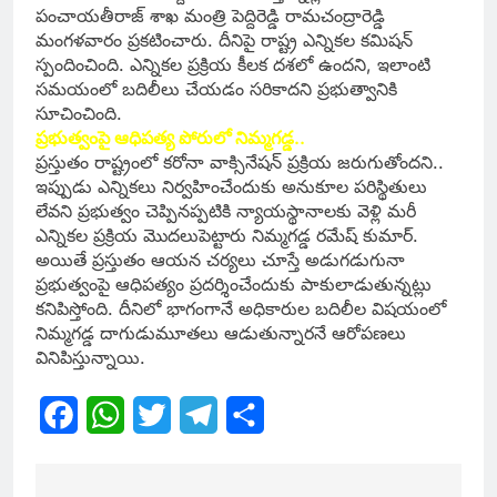
పంచాయతీరాజ్ శాఖ మంత్రి పెద్దిరెడ్డి రామచంద్రారెడ్డి
మంగళవారం ప్రకటించారు. దీనిపై రాష్ట్ర ఎన్నికల కమిషన్
స్పందించింది. ఎన్నికల ప్రక్రియ కీలక దశలో ఉందని, ఇలాంటి
సమయంలో బదిలీలు చేయడం సరికాదని ప్రభుత్వానికి
సూచించింది.
ప్రభుత్వంపై ఆధిపత్య పోరులో నిమ్మగడ్డ..
ప్రస్తుతం రాష్ట్రంలో కరోనా వాక్సినేషన్ ప్రక్రియ జరుగుతోందని..
ఇప్పుడు ఎన్నికలు నిర్వహించేందుకు అనుకూల పరిస్థితులు
లేవని ప్రభుత్వం చెప్పినప్పటికి న్యాయస్థానాలకు వెళ్లి మరీ
ఎన్నికల ప్రక్రియ మొదలుపెట్టారు నిమ్మగడ్డ రమేష్ కుమార్.
అయితే ప్రస్తుతం ఆయన చర్యలు చూస్తే అడుగడుగునా
ప్రభుత్వంపై ఆధిపత్యం ప్రదర్శించేందుకు పాకులాడుతున్నట్లు
కనిపిస్తోంది. దీనిలో భాగంగానే అధికారుల బదిలీల విషయంలో
నిమ్మగడ్డ దాగుడుమూతలు ఆడుతున్నారనే ఆరోపణలు
వినిపిస్తున్నాయి.
Facebook
WhatsApp
Twitter
Telegram
Share