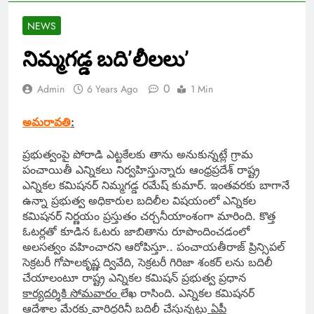
NEWS
నిమ్మగడ్డ బది’లీలలు’
0
Admin
6 Years Ago
1 Min
అమరావతి
:
ప్రభుత్వంపై పోరాడి ఎట్టకేలకు తాను అనుకున్నట్లే గ్రామ
పంచాయితీ ఎన్నికలు నిర్వహిస్తున్నారు ఆంధ్రప్రదేశ్ రాష్ట్ర
ఎన్నికల కమిషనర్ నిమ్మగడ్డ రమేష్ కుమార్. ఇంతవరకు బాగానే
ఉన్నా ప్రభుత్వ అధికారుల బదిలీల విషయంలో ఎన్నికల
కమిషనర్ నిర్ణయం ప్రస్తుతం చర్చనీయాంశంగా మారింది. కొత్త
ఓటర్లతో కూడిన ఓటరు జాబితాను రూపొందించడంలో
అలసత్వం వహించారని ఆరోపిస్తూ.. పంచాయతీరాజ్ ప్రిన్సిపల్
సెక్రటరీ గోపాలకృష్ణ ద్వివేది, సెక్రటరీ గిరిజా శంకర్ లను బదిలీ
చేయాలంటూ రాష్ట్ర ఎన్నికల కమిషన్ ప్రభుత్వ ప్రధాన
కార్యదర్శికి సోమవారం
లేఖ రాసింది. ఎన్నికల కమిషనర్
ఆదేశాల మేరకు
వారిద్దరినీ బదిలీ చేస్తున్నట్లు
ఏపీ