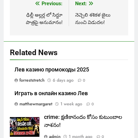
Previous:
Next:
Post
navigation
ఢిల్లీ అల్లర్ల లో సిద్దూ
నెచ్చెలి శశికళ జైలు
పాత్రపై అనుమానం!
నుంచి విడుదల!
Related News
Лев казино промокоды 2025
forreststretch
6 days ago
0
Играть в онлайн казино Лев
matthewmargaret
1 week ago
0
crime: క్షణికానందం కోసం కుటుంబాల
నాశనం!
admin
1 month ago
0