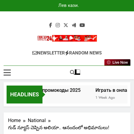
Skip
Лев казино
to
промокоды
2025
content
Newsminute24
Get All Updated Telugu News
NEWSLETTER
RANDOM NEWS
Live Now
Лев казино промокоды 2025
Играть в онлайн к
HEADLINES
5 Days Ago
1 Week Ago
Home
National
గుడ్ న్యూస్ చెప్పిన అలియా.. ఆనందంలో అభిమానులు!