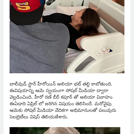
బాలీవుడ్ స్టార్ హీరోయిన్ అలియా భట్ తల్లి కాబోతుంది.
ఈవిషయాన్ని ఆమె స్వయంగా సోషల్ మీడియా ద్వారా
వెల్లడించింది. హీరో రణ్ బీర్ కపూర్ తో అలియా వివాహం
ఈఏడాది ఏప్రిల్ లో జరిగిన విషయం తెలిసిందే. మరోవైపు
ఆమెకు సోషల్ మీడియా వేదికగా అభిమానులతో పలువురు
సెలబ్రెటీలు విషెస్ తెలియజేశారు.