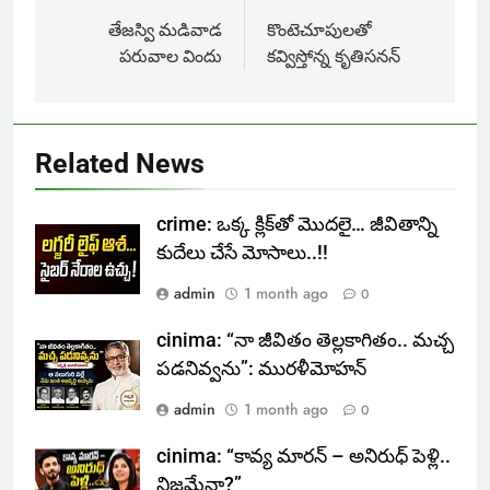
navigation
తేజస్వి మడివాడ
కొంటెచూపులతో
పరువాల విందు
కవ్విస్తోన్న కృతిసనన్
Related News
crime: ఒక్క క్లిక్‌తో మొదలై… జీవితాన్ని
కుదేలు చేసే మోసాలు..!!
admin
1 month ago
0
cinima: “నా జీవితం తెల్లకాగితం.. మచ్చ
పడనివ్వను”: మురళీమోహన్
admin
1 month ago
0
cinima: “కావ్య మారన్ – అనిరుధ్ పెళ్లి..
నిజమేనా?”