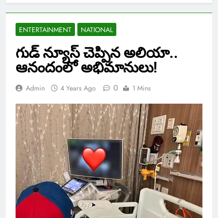
ENTERTAINMENT
NATIONAL
గుడ్ న్యూస్ చెప్పిన అలియా..
ఆనందంలో అభిమానులు!
0
Admin
4 Years Ago
1 Mins