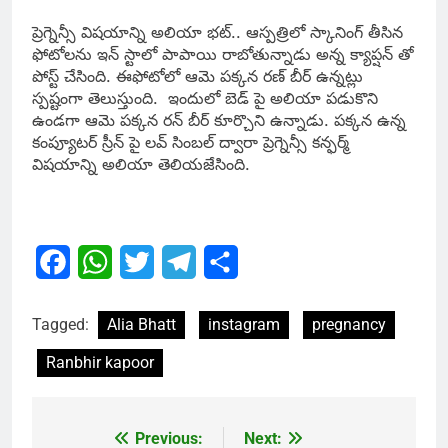
ప్రెగ్నెన్సీ విషయాన్ని అలియా భట్.. ఆస్పత్రిలో స్కానింగ్ తీసిన
ఫోటోలను ఇన్ స్టాలో పాపాయి రాబోతున్నాడు అన్న క్యాప్షన్ తో
పోస్ట్ చేసింది. ఈఫోటోలో ఆమె పక్కన రణ్ బీర్ ఉన్నట్లు
స్పష్టంగా తెలుస్తుంది. ఇందులో బెడ్ పై అలియా పడుకొని
ఉండగా ఆమె పక్కన రన్ బీర్ కూర్చొని ఉన్నాడు. పక్కన ఉన్న
కంప్యూటర్ స్రీన్ పై లవ్ సింబల్ ద్వారా ప్రెగ్నెన్సీ కన్ఫర్మ్
విషయాన్ని అలియా తెలియజేసింది.
Facebook
WhatsApp
Twitter
Telegram
Share
Tagged:
Alia Bhatt
instagram
pregnancy
Ranbhir kapoor
Previous:
Next:
Post