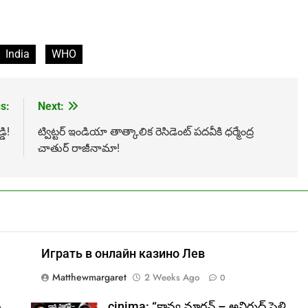
India
WHO
s:
Next:
డి!
ట్విట్టర్ ఇండియా తాత్కాలిక రెసిడెంట్‌ పదవీకి ధర్మేంద్ర
చాతుర్‌ రాజీనామా!
Играть в онлайн казино Лев
Matthewmargaret
2 Weeks Ago
0
ల
cinima: “కావ్య మారన్ – అనిరుధ్ పెళ్లి..