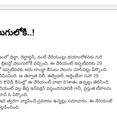
గులోకి..!
ో డెల్టా, డెల్టాప్లస్​, వంటి వేరియంట్లు భయాందోళనకు గురి
 బ్రిటన్లో వెలుగులోకి వచ్చింది. ఈ వేరియంట్​ ఇప్పటివరకు 29
్​లో ఇప్పటివరకు ఆరు లాంబ్డా కేసులు వెలుగు చూసినట్లు పేర్కొంది.
ించింది. ఆ తర్వాత చిలీ, ఈక్వెడార్​, అర్జెంటీనా సహా 29
కొవిడ్​ కేసుల్లో ఈ వేరియంట్​ వాటా 81శాతం ఉన్నట్లు తెలిసింది.
ంట్ వల్ల తీవ్ర ఇన్​ఫెక్షన్​ వస్తుందనడానికి గానీ, ప్రస్తుత టీకాలను
ెచ్ ఓ పేర్కొంది.
 వల్ల ఇది త్వరగా వ్యాపించే ప్రమాదం ఉన్నట్లు సమాచారం. ఈ వేరియంట్
్లడించింది.