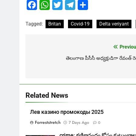
Facebook
WhatsApp
Twitter
Telegram
Share
Tagged:
Britan
Covid-19
Delta veriyant
Previou
Post
navigation
తెలంగాణ పీసీసీ అధ్యక్షుడిగా రేవంత్ రెడ్
Related News
Лев казино промокоды 2025
Forreststretch
7 Days Ago
0
crime: క్షణికానందం కోసం కుటుంబా