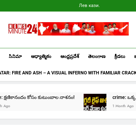
Лев казино
промокоды
2025
Newsminute24
Get All Updated Telugu News
సినిమా
ఆధ్యాత్మికం
ఆంధ్రప్రదేశ్
తెలంగాణ
క్రీడలు
ATAR: FIRE AND ASH – A VISUAL INFERNO WITH FAMILIAR CRAC
me: క్షణికానందం కోసం కుటుంబాల నాశనం!
crime: ఒక్క క్లిక
1 Month Ago