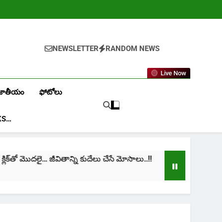
NEWSLETTER
RANDOM NEWS
Live Now
జాతీయం
ఫోటోలు
KS…
్‌తో మొదలై… జీవితాన్ని కుదేలు చేసే మోసాలు..!!
cinima:
1 Month