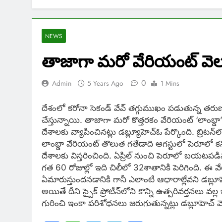
NEWS
తాజాగా మరో వేరియంట్ వెలు
0
Admin
5 Years Ago
1 Mins
దేశంలో కరోనా సెకండ్ వేవ్ తగ్గుముఖం పడుతున్న తరుణంల
చేస్తున్నాయి. తాజాగా మరో కొత్తరకం వేరియంట్ ‘లాంబ్డా’​
దేశాలకు వ్యాపించినట్లు డబ్ల్యూహెచ్​ఓ పేర్కొంది. బ్రిటన
లాంబ్డా వేరియంట్ తొలుత గతేడాది ఆగస్టులో పెరూలో కనిప
దేశాలకు విస్తరించింది. ఏప్రిల్ నుంచి పెరూలో బయటపడిన 
గత 60 రోజుల్లో ఇది చిలీలో 32శాతానికి పెరిగింది. ఈ వేరియ
ఏమారుస్తుందనడానికి గానీ ఎలాంటి ఆధారాల్లేవని డబ్లూహ
అయితే దీని స్పైక్​ ప్రోటీన్​లోని కొన్ని ఉత్పరివర్తనలు
గురించి ఇంకా పరిశోధనలు జరుగుతున్నట్లు డబ్లూహెచ్ వెల