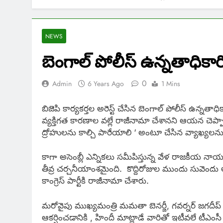
NEWS
బెంగాల్ పోలీస్ ఉన్నతాధికా
0
Admin
6 Years Ago
1 Mins
బిజెపి కార్యకర్తల అరెస్ట్ చేసిన బెంగాల్ పోలీస్ ఉన్
వ్యక్తిగత కారణాల వల్లే రాజీనామా చేశానని ఆయన చెప్పార
ద్రోహులను కాల్చి పారేయాలి ‘ అంటూ చేసిన వ్యాఖ్యలనుగ
కాగా అసెంబ్లీ ఎన్నికలు సమీపిస్తున్న వేళ రాజకీయ
తీవ్ర చర్చనీయాంశమైంది. కొద్దిరోజుల ముందు సువెందు 
కాంగ్రెస్ పార్టీకి రాజీనామా చేశారు.
మరోవైపు ముఖ్యమంత్రి మమతా బెనర్జీ, గవర్నర్ జగదీప
ఆకర్షించడానికి , హిందీ మాట్లాడే వారితో ఇటీవలే టీఎ