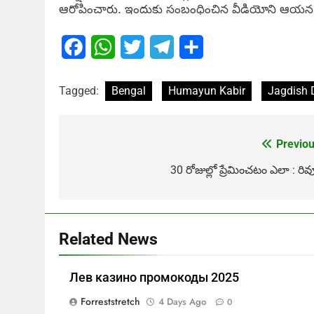
ఆరోపించారు. ఇందుకు సంబంధించిన వీడియోని ఆయన ట్వి
Facebook
WhatsApp
Twitter
Telegram
Share
Tagged:
Bengal
Humayun Kabir
Jagdish 
Previou
Post
navigation
30 రోజుల్లో ప్రేమించటం ఎలా : రివ
Related News
Лев казино промокоды 2025
Forreststretch
4 Days Ago
0