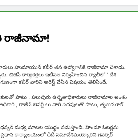
రి రాజీనామా!
నతాధికారులు హుమాయున్ కబీర్ తన ఉద్యోగానికి రాజీనామా చేశాడు.
ు. బిజెపి కార్యకర్తలు ఇటీవల నిర్వహించిన ర్యాలీలో ‘ దేశ
ుణంగా కబీర్ వారిని అరెస్ట్ చేసిన విషయం తెలిసిందే.
 నాయకులతో పాటు , పలువురు ఉన్నతాధికారులు రాజీనామాల అంశం
అధికారి , రాజీవ్ బెనర్జీ లు వారి పదవులతో పాటు, తృణమూల్
్ ధన్కర్ మధ్య మాటల యుద్ధం నడుస్తోంది. హిందూ ఓటర్లను
ంసీ ప్రధాన కార్యాలయంలో దీదీ సమావేశమయ్యారని గవర్నర్