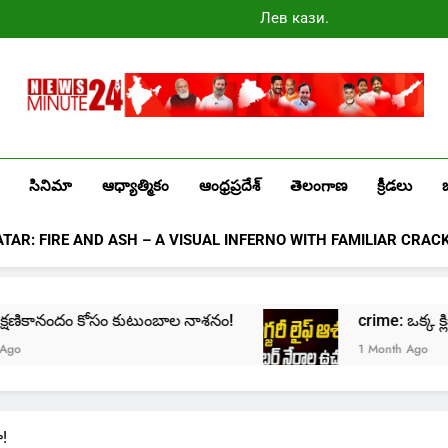
Лев казино
промокоды
2025
Newsminute24
Get All Updated Telugu News
సినిమా
ఆధ్యాత్మికం
ఆంధ్రప్రదేశ్
తెలంగాణ
క్రీడలు
ATAR: FIRE AND ASH – A VISUAL INFERNO WITH FAMILIAR CRAC
: క్షణికానందం కోసం కుటుంబాల నాశనం!
crime: ఒక్క క్లిక్‌త
1 Month Ago
ా!