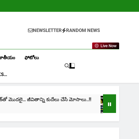
NEWSLETTER
RANDOM NEWS
Live Now
జాతీయం
ఫోటోలు
KS…
ో మొదలై… జీవితాన్ని కుదేలు చేసే మోసాలు..!!
cinima: “
1 Month Ag