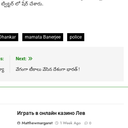
ట్టర్ లో షేర్ చేశారు.
Dhankar
mamata Banerjee
police
s:
Next:
్యూ
వేగంగా టీకాలు వేసిన దేశంగా భారత్ !
Играть в онлайн казино Лев
Matthewmargaret
1 Week Ago
0