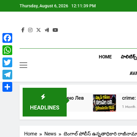
Skip
Thursday, August 6, 2026
12:11:40 PM
to
content
Facebook
HOME
పాలిటిక్స్
WhatsApp
Twitter
AV
Telegram
Share
Играть в онлайн казино Лев
crime
1 Week Ago
1 Month Ago
HEADLINES
Home
News
బెంగాల్ పోలీస్ ఉన్నతాధికారి రాజీనామ