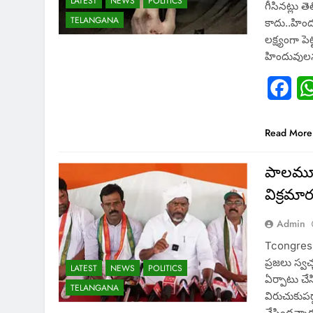
LATEST
NEWS
POLITICS
గీసినట్లు 
TELANGANA
కాదు..హింద
లక్ష్యంగా ప
హిందువు
Fac
Read More
పాలమూరు
విక్రమార
Admin
Tcongress:
ప్రజలు స్వ
LATEST
NEWS
POLITICS
ఏర్పాటు చే
TELANGANA
విరుచుకుపడ్డ
చేసిందన్నారు