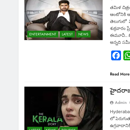
త‌మిళ చిత్రం
ఆంటోనికి ఆ
తెలుగులో వ
శుక్ర‌వారం 
ENTERTAINMENT
LATEST
NEWS
ఈమూవీ.. బి
అన్నది స‌మ
Fac
Read More
హైదరాబాద
Admin
Hyderabad:
లో పెరుగుతు
ఉగ్రవాదానిక