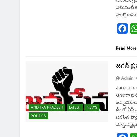
ఎటువంటి ఆస్
ప్రాజెక్టుల‌
Fac
Read More
జగన్ ప్ర
Admin
Janasena :
తాజాగా జన
జనసైనికులు,
ANDHRA PRADESH
LATEST
NEWS
దీంతో ఏపీ వ
POLITICS
జనసేన పార్
మోస్తున్నట్