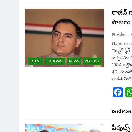
రాజీవ్‌
పాటలు 
Admin
Nancharai
‘మిస్టర్‌ క
కార్యక్రమంల
LATEST
NATIONAL
NEWS
POLITICS
1984 అక్టో
40. మొదటి
భారత మీడ
Fac
Read More
పీపుల్స్