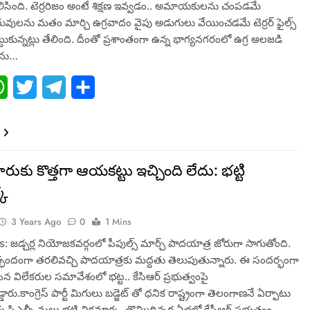
తెలిసింది. టెర్రరిజం అంటే శిక్షణ ఇవ్వడం.. అమాయకులను చంపడమే
ువులను మతం మార్చి ఉగ్రవాదం వైపు అడుగులు వేయించడమే టెర్రర్ ఫైల్స్
ెట్టుకున్నట్లు తేలింది. దీంతో ప్రశాంతంగా ఉన్న భాగ్యనగరంలో ఉగ్ర అలజడి
లను…
ebook
WhatsApp
Twitter
Telegram
Share
కు కొత్తగా ఆయకట్టు ఇచ్చింది లేదు: భట్టి
్క
3 Years Ago
0
1 Mins
 జడ్చర్ల నియోజకవర్గంలో పీపుల్స్ మార్చ్ పాదయాత్ర జోరుగా సాగుతోంది.
చ్ఛందంగా తరలివచ్చి పాదయాత్రకు మద్దతు తెలుపుతున్నారు. ఈ సందర్భంగా
సిన విలేకరుల సమావేశంలో భట్ట.. కేసిఆర్ ప్రభుత్వంపై
ారు.కాంగ్రెస్ పార్టీ మిగులు బ‌డ్జెట్ తో ధ‌నిక రాష్ట్రంగా తెలంగాణనే ఏర్పాటు
 సిఎల్పీ మల్లు భట్టి విక్రమార్క. తొమ్మిదిన్న‌ర ఏళ్ల‌లో కేసీఆర్ ప్ర‌భుత్వం