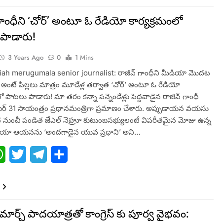
 గాంధీని ‘చోర్‌’ అంటూ ఓ రేడియో కార్యక్రమంలో
పాడారు!
3 Years Ago
0
1 Mins
ah merugumala senior journalist: రాజీవ్‌ గాంధీని మీడియా మొదట
్లీన్‌’ అంటే పిల్లలు మాత్రం మూడేళ్ల తర్వాత ‘చోర్‌’ అంటూ ఓ రేడియో
ో పాటలు పాడారు! మా తరం కన్నా పన్నెండేళ్లు పెద్దవాడైన రాజీవ్‌ గాంధీ
బర్‌ 31 సాయంత్రం ప్రధానమంత్రిగా ప్రమాణం చేశారు. అప్పుడాయన వయసు
 నుంచీ పండిత జేఎల్‌ నెహ్రూ కుటుంబసభ్యులంటే విపరీతమైన మోజు ఉన్న
ియా ఆయనను ‘అందగాడైన యువ ప్రధాని’ అని…
ebook
WhatsApp
Twitter
Telegram
Share
 మార్చ్ పాద‌యాత్ర‌తో కాంగ్రెస్ కు పూర్వ వైభ‌వం: