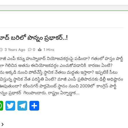
ాద్ బరిలో పొన్నం ప్రభాకర్..!
3 Years Ago
0
1 Mins
మాజీ ఎంపీ క‌న్ను హుస్నాబాద్ నియోజ‌వ‌క‌ర్గంపై ప‌డిందా? గ‌తంలో హ‌స్తం పార్టీ
గా గెలిచిన అత‌ను ఈనియోజ‌కవ‌ర్గం ఎంచుకోవ‌డానికి కార‌ణం ఏంటి?
 అక్క‌డి నుంచి పోటిచేస్తే స్థానిక నేత‌లు మ‌ద్ద‌తు ఇస్తారా? ఇప్ప‌టికే సీటు
ిస్తున్న స్థానిక‌ నేత ప‌రిస్థితి ఏంటి? మాజీ ఎంపీ ప్ర‌తిపాద‌న‌కు ఢిల్లీ అధిష్టానం
 ఊపుతుందా? క‌రీంన‌గ‌ర్ పార్ల‌మెంట్ స్థానం నుంచి 2009లో కాంగ్రెస్ పార్టీ
పొన్నం ప్ర‌భాక‌ర్‌ గెలుపొందారు. రాష్ట్రం ఏర్పాడ్డాక…
ebook
WhatsApp
Twitter
Telegram
Share