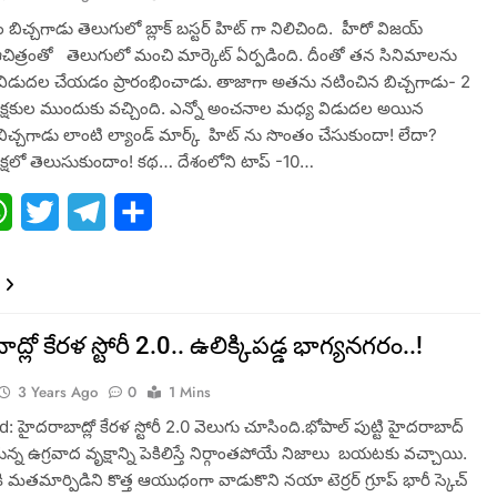
 బిచ్చ‌గాడు తెలుగులో బ్లాక్ బ‌స్ట‌ర్ హిట్ గా నిలిచింది. హీరో విజ‌య్
చిత్రంతో తెలుగులో మంచి మార్కెట్‌ ఏర్ప‌డింది. దీంతో త‌న సినిమాల‌ను
ిడుద‌ల చేయ‌డం ప్రారంభించాడు. తాజాగా అత‌ను న‌టించిన బిచ్చ‌గాడు- 2
ప్రేక్ష‌కుల‌ ముందుకు వ‌చ్చింది. ఎన్నో అంచనాల మ‌ధ్య విడుద‌ల అయిన
చ్చ‌గాడు లాంటి ల్యాండ్ మార్క్ హిట్ ను సొంతం చేసుకుందా! లేదా?
ీక్ష‌లో తెలుసుకుందాం! క‌థ‌… దేశంలోని టాప్ -10…
ebook
WhatsApp
Twitter
Telegram
Share
్లో కేరళ స్టోరీ 2.0.. ఉలిక్కిపడ్డ భాగ్యనగరం..!
3 Years Ago
0
1 Mins
 హైదరాబాద్లో కేరళ స్టోరీ 2.0 వెలుగు చూసింది.భోపాల్ పుట్టి హైదరాబాద్
న్న ఉగ్రవాద వృక్షాన్ని పెకిలిస్తే నిర్గాంతపోయే నిజాలు బయటకు వచ్చాయి.
ి మతమార్పిడిని కొత్త ఆయుధంగా వాడుకొని నయా టెర్రర్ గ్రూప్ భారీ స్కెచ్