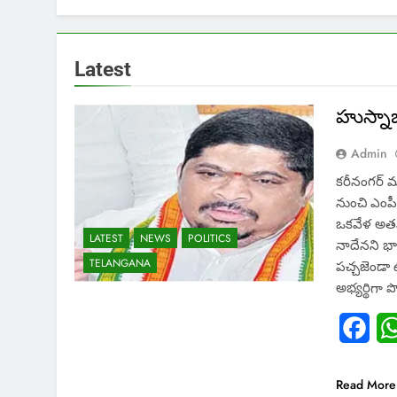
Latest
హుస్నాబ
Admin
క‌రీనంగ‌ర్ 
నుంచి ఎంపీ
ఒక‌వేళ అత‌ను
LATEST
NEWS
POLITICS
నాదేన‌ని భావ
TELANGANA
ప‌చ్చ‌జెండా
అభ్య‌ర్థిగా 
Fac
Read More