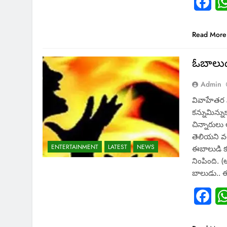
Fac
Read More
ఓబాలుడి
Admin
వివాహేత‌ర 
క‌న్నుమిన్న
చిన్నారులు
తెలియ‌ని వ
ENTERTAINMENT
LATEST
NEWS
ఈబాలుడి క‌
నింపింది. 
బాలుడు.. 
Fac