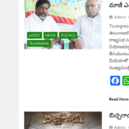
మాజీ ఎం
Admin
Tcongress: 
తెలంగాణలో క
LATEST
NEWS
POLITICS
రాజ్యసభ సభ్
TELANGANA
నియోజ‌క‌వ‌ర్
తీసుకుంటున్
మీడియాతో 
ముఖ్యమంత్రి
Fac
Read More
బిచ్చగా
Admin