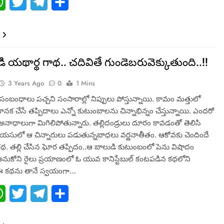
ebook
WhatsApp
Twitter
Telegram
Share
 య‌థార్థ గాథ‌.. చ‌దివితే గుండెబ‌రువెక్కుతుంది..!!
3 Years Ago
0
1 Mins
సంబంధాలు ప‌చ్చ‌ని సంసారాల్లో నిప్పులు పోస్తున్నాయి. కామం మ‌త్తులో
ుకాన‌క చేసే త‌ప్పిదాలు ఎన్నో కుటుంబాలను చిన్నాభిన్నం చేస్తున్నాయి. ఎంద‌రో
 అనాధాలుగా మిగిలిపోతున్నారు. త‌ల్లిదండ్రులు దూరం కావ‌డంతో తెలిసి
‌య‌సులో ఆ చిన్నారులు ప‌డుతున్నబాధ‌లు వ‌ర్ణ‌నాతీతం. ఆకోవ‌కు చెందిందే
థ‌. త‌ల్లి చేసిన ఘోర త‌ప్పిదం..ఆ బాలుడి కుటుంబంలో పెను విషాదం
(అనుకోని రైలు ప్ర‌యాణంలో ఓ యువ‌ కానిస్టేబుల్ కంటప‌డిన కథలోని
ఈ కథను తానే స్వయంగా…
ebook
WhatsApp
Twitter
Telegram
Share