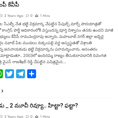
పీ కేవీపీ
3 Years Ago
0
1 Mins
సీఎల్పీ నేత భట్టి విక్రమార్క చేపట్టిన పీపుల్స్ మార్చ్ పాదయాత్రతో
ాంగ్రెస్ పార్టీ అధికారంలోకి వస్తుందన్న పూర్తి విశ్వాసం తనకు ఉందని మాజీ
యులు కేవీపీ రామచంద్రరావు అన్నారు. మ‌హ‌బూబ్ న‌గ‌ర్ జిల్లా జ‌డ్చెర్ల
గం న‌వాబ్ పేట మండ‌లం రుక్కంప‌ల్లి వ‌ద్ద అస్వ‌స్థ‌త‌తో విశ్రాంతి
న జ‌న‌నాయకుడు భ‌ట్టి విక్ర‌మార్క‌ను ప‌రామ‌ర్శించారు. అనంత‌రం
మాట్లాడుతూ.. 2003లో ఇందిరమ్మ రాజ్యం తీసుకురావడానికి దివంగత
 వైఎస్ రాజశేఖర్ రెడ్డి చేపట్టిన పవిత్రమైన…
ebook
WhatsApp
Twitter
Telegram
Share
డు _ 2 మూవీ రివ్యూ.. హిట్టా? ఫట్టా?
3 Years Ago
0
1 Mins