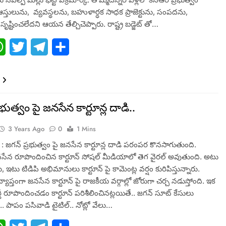
తులును, వ్య‌వ‌స్థ‌ల‌ను, బ‌హుళార్ధ‌క సాధ‌క ప్రాజెక్టును, సంప‌ద‌ను,
ను సృష్టించ‌లేదని ఆయన తేల్చిచెప్పారు. రాష్ట్ర బ‌డ్జెట్ తో…
ebook
WhatsApp
Twitter
Telegram
Share
భుత్వం పై జనసేన కార్టూన్ల దాడి..
3 Years Ago
0
1 Mins
 జగన్ ప్రభుత్వం పై జనసేన కార్టూన్ల దాడి పరంపర కొనసాగుతుంది.
సేన రూపొందించిన కార్టూన్ సోషల్ మీడియాలో తెగ వైరల్ అవుతుంది. అటు
 ఇటు టిడిపి అభిమానులు కార్టూన్ పై కామెంట్ల వర్షం కురిపిస్తున్నారు.
్యాప్తంగా జనసేన కార్టూన్ పై రాజకీయ వర్గాల్లో జోరుగా చర్చ నడుస్తోంది. ఇక
టీ రూపొందించడం కార్టూన్ పరిశీలించినట్లయితే.. జగన్ సూట్ కేసులు
లు.. పాపం పసివాడి టైటిల్.. నోట్లో వేలు…