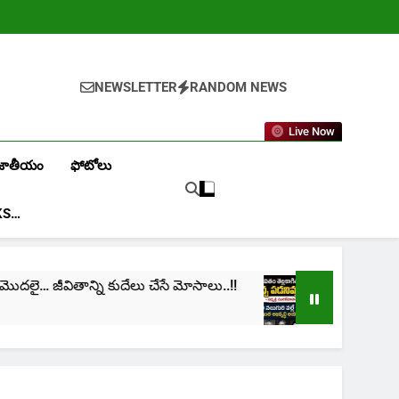
NEWSLETTER
RANDOM NEWS
Live Now
జాతీయం
ఫోటోలు
KS…
ి కుదేలు చేసే మోసాలు..!!
cinima: “నా జీవితం తెల్ల
1 Month Ago