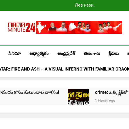
Лев казино
промокоды
2025
Newsminute24
Get All Updated Telugu News
సినిమా
ఆధ్యాత్మికం
ఆంధ్రప్రదేశ్
తెలంగాణ
క్రీడలు
ATAR: FIRE AND ASH – A VISUAL INFERNO WITH FAMILIAR CRAC
కుటుంబాల నాశనం!
crime: ఒక్క క్లిక్‌తో మొదలై… జీవితాన్న
1 Month Ago