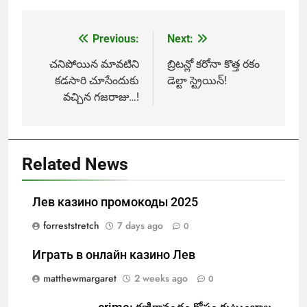
Previous:
Next:
Post
navigation
చనిపోయిన మావటిని
బ్రిటన్లో కరోనా కొత్త రకం
కడసారి చూసేందుకు
డెల్టా స్ట్రెయిన్!
వచ్చిన గజరాజు…!
Related News
Лев казино промокоды 2025
forreststretch
7 days ago
0
Играть в онлайн казино Лев
matthewmargaret
2 weeks ago
0