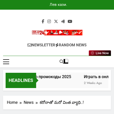
Skip
Лев казино
to
промокоды
2025
content
Newsminute24
Get All Updated Telugu News
NEWSLETTER
RANDOM NEWS
Live Now
Лев казино промокоды 2025
Играть в онлайн
HEADLINES
7 Days Ago
2 Weeks Ago
Home
News
కరోనాతో మరో వింత వ్యాధి..!