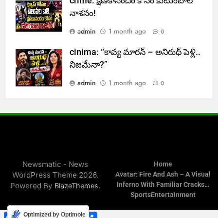
crime: క్షణికానందం కోసం కుటుంబాల
నాశనం!
admin
1 month ago
0
cinima: “కావ్య మారన్ – అనిరుధ్ పెళ్లి..
నిజమేనా?”
admin
1 month ago
0
Newsmatic - News
Home
WordPress Theme 2026.
Avatar: Fire And Ash – A Visual
Inferno With Familiar Cracks…
Powered By
.
BlazeThemes
Sports
Entertainment
Facebook
WhatsApp
Twitter
Telegram
Share
Optimized by Optimole