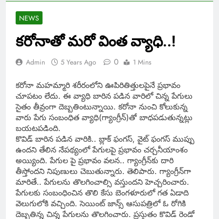
NEWS
కరోనాతో మరో వింత వ్యాధి..!
0
Admin
5 Years Ago
1 Mins
కరోనా మహమ్మారి శరీరంలోని ఊపిరితిత్తులపైనే ప్రభావం
చూపటం లేదు. ఈ వ్యాధి బారిన పడిన వారిలో చిన్న పేగులు
సైతం తీవ్రంగా దెబ్బతింటున్నాయి. కరోనా నుంచి కోలుకున్న
వారు పేగు సంబంధిత వ్యాధి(గ్యాంగ్రీన్​)తో బాధపడుతున్నట్లు
బయటపడింది.
కొవిడ్​ బారిన పడిన వారికి.. బ్లాక్ ఫంగస్​, వైట్ ఫంగస్ ముప్పు
ఉందని తేలిన నేపథ్యంలో పేగులపై ప్రభావం చర్చనీయాంశం
అయ్యింది. పేగుల పై ప్రభావం వలన.. గ్యాంగ్రీన్​కు దారి
తీస్తోందని నిపుణులు చెబుతున్నారు. తెలిపారు. గ్యాంగ్రీన్​గా
మారితే.. పేగులను తొలగించాల్సి వస్తుందని హెచ్చరించారు.
పేగులకు సంబంధించిన తొలి కేసు బెంగళూరులో గత ఏడాది
వెలుగులోకి వచ్చింది. సెయింట్​ జాన్స్​ ఆసుపత్రిలో ఓ రోగికి
దెబ్బతిన్న చిన్న పేగులను తొలగించారు. ప్రస్తుతం కొవిడ్​ రెండో