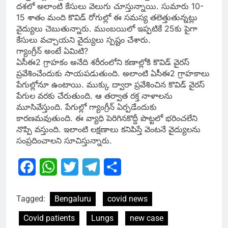
దశలో అలాంటి కేసులు వెలుగు చూస్తున్నాయి. సుమారు 10-
15 శాతం మంది కొవిడ్​ రోగుల్లో ఈ సమస్య తలెత్తుతున్నట్లు
వైద్యులు చెబుతున్నారు. ముంబయిలో ఇప్పటికే 25కు పైగా
కేసులు వచ్చాయని వైద్యులు స్పష్టం చేశారు.
గ్యాంగ్రీన్​ అంటే ఏమిటి?
ఏసీఈ2 గ్రాహకం అనేది శరీరంలోని కణాల్లోకి కొవిడ్​ వైరస్​
ప్రవేశించేందుకు సాయపడుతుంది. అలాంటి ఏసీఈ2 గ్రాహకాలు
పేగుల్లోనూ ఉంటాయి. ముక్కు ద్వారా ప్రవేశించిన కొవిడ్​ వైరస్​
పేగుల వరకు చేరుతుంది. ఆ తర్వాత రక్త నాళాలను
మూసివేస్తుంది. పేగుల్లో గ్యాంగ్రీన్​ ఏర్పడేందుకు
కారణమవుతుంది. ఈ వ్యాధి పెరిగినకొద్దీ పొట్టలో భరించలేని
నొప్పి వస్తుంది. ఇలాంటి లక్షణాలు కనిపిస్తే వెంటనే వైద్యులను
సంప్రదించాలని సూచిస్తున్నారు.
Facebook
WhatsApp
Twitter
Telegram
Share
Tagged:
Bengaluru
covid news
Covid patients
Lungs
new case