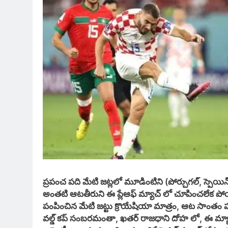
ప్రపంచ పది మేటి జట్లలో మూడింటిని (పోర్చుగల్, స్పెయిన
అంతటి ఆటతీరుని ఈ ప్లేఆఫ్ మ్యాచ్ లో చూపించలేక పోయింది.
పంపించిన మేటి జట్టు క్రొయేషియా మాత్రం, ఆట సాంతం పూర్
వల్డ్ కప్ సంబరమంతా, ఖతర్ రాజధాని దోహ లో, ఈ మ్యాచ్ త