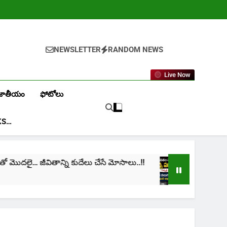
NEWSLETTER
RANDOM NEWS
Live Now
జాతీయం
ఫోటోలు
KS…
ీవితాన్ని కుదేలు చేసే మోసాలు..!!
cinima: “నా జీవితం
1 Month Ago