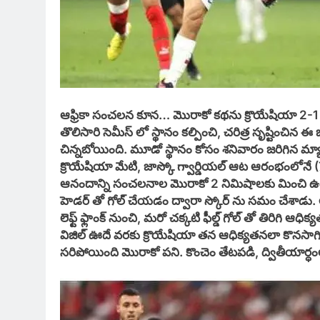
ఆఫ్రికా సంచలన కూన… మొరాకో కథను క్రొయేషియా 2-1 తో 
తొలిసారి సెమీస్ లో స్థానం కల్పించి, చరిత్ర సృష్టించిన ఈ 
చిన్నబోయింది. మూడో స్థానం కోసం శనివారం జరిగిన మ్యా
క్రొయేషియా మేటి, జాస్కో గ్వార్డియల్ ఆట ఆరంభంలోనే 
ఆనందాన్ని సంచలనాల మొరాకో 2 నిమిషాలకు మించి ఉం
హెడర్ తో గోల్ చేయడం ద్వారా స్కోర్ ను సమం చేశాడు. 
లెఫ్ట్ ఫ్లాంక్ నుంచి, మరో చక్కటి ఫీల్డ్ గోల్ తో తిరిగి ఆధ
విజిల్ ఊదే వరకు క్రొయేషియా తన ఆధిక్యతనలా కొనసాగి
సరిపోయింది మొరాకో పని. కొంచెం తేటపడి, ద్వితీయార్ధంలో ప్