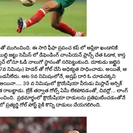
ముగించింది. ఈ సారి ఫీఫా ప్రపంచ కప్ లో ఆఫ్రికా ఖండానికే
బుల్లి జట్టు సెమీస్ లో డిఫెండింగ్ చాంపియన్ ఫ్రాన్స్ చేత ఓడాక, కాస్త
చ్ లోనూ ఓడి నాలుగో స్థానంతో సరిపెట్టుకుంది. దూకుడు జట్టైన
(7వ నిమిషం) హెడర్ తో గోల్ చేసి ఆధిక్యత సాధించాడు. అయితే, ఆ
డనీలేదు. ఆట 9వ నిమిషంలోనే, అష్రఫ్ దారి ఓ చూడచక్కని
అయినా…. 39 వ నిమిషంలో క్రొయేషియా వీరుడు మిస్లావ్ ఆర్సిక్
ిక్యత రాబట్టాడు. బ్రేక్ తర్వాత గోల్స్ ఏమీ లేకపోవడంతో, చివర్లో… లాంగ్
ంచింది. ప్రథమార్థంలో క్రొయేషియా దాడులను ప్రతిఘటించడంతోనే
రత్యర్థి గోల్ పోస్ట్ పైకి కొన్ని దాడులు చేయగలిగింది.