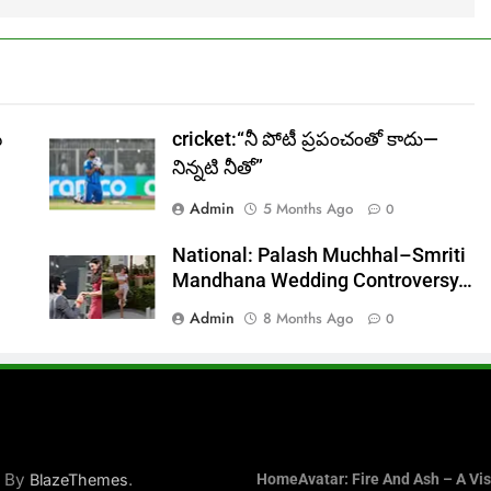
న
cricket:“నీ పోటీ ప్రపంచంతో కాదు—
నిన్నటి నీతో”
Admin
5 Months Ago
0
National: Palash Muchhal–Smriti
Mandhana Wedding Controversy…
Admin
8 Months Ago
0
d By
.
BlazeThemes
Home
Avatar: Fire And Ash – A Vi