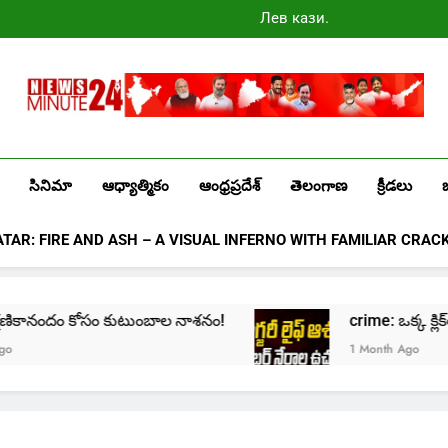
Лев казино
промокоды
2025
Newsminute24
Get All Updated Telugu News
సినిమా
ఆధ్యాత్మికం
ఆంధ్రప్రదేశ్
తెలంగాణ
క్రీడలు
ATAR: FIRE AND ASH – A VISUAL INFERNO WITH FAMILIAR CRAC
దం కోసం కుటుంబాల నాశనం!
crime: ఒక్క క్లిక్‌తో మొదలై… జ
1 Month Ago