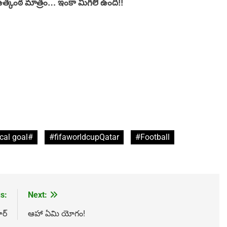
 ఉత్కంఠ మాత్రం… ఇంకా మిగిలే ఉంది!!
ical goal#
#fifaworldcupQatar
#Football
s:
Next:
ర్
ఆహా ఏమి యోగం!