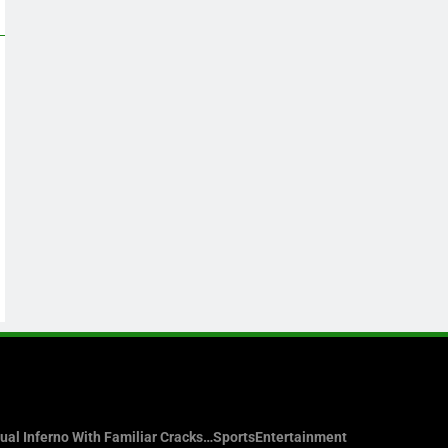
sual Inferno With Familiar Cracks…
Sports
Entertainment