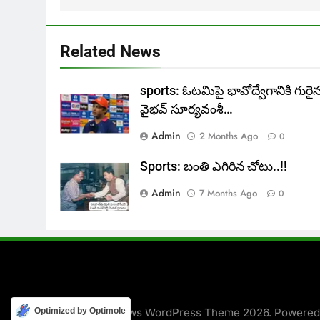
Related News
sports: ఓటమిపై భావోద్వేగానికి గురై
వైభవ్ సూర్యవంశీ…
Admin
2 Months Ago
0
Sports: బంతి ఎగిరిన చోటు..!!
Admin
7 Months Ago
0
Newsmatic - News WordPress Theme 2026. Powere
Optimized by Optimole