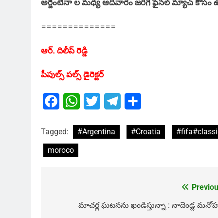
అర్జెంటీనా ల మధ్య ఆదివారం జరిగే ఫైనల్ మ్యాచ్ కోసం
==============
ఆర్. దిలీప్ రెడ్డి
పీపుల్స్ పల్స్ డైరెక్టర్
Facebook
WhatsApp
Twitter
Telegram
Share
Tagged:
#Argentina
#Croatia
#fifa#class
moroco
Previou
Post
navigation
మాచర్ల ఘటనను ఖండిస్తున్నా : నాదెండ్ల మనోహ