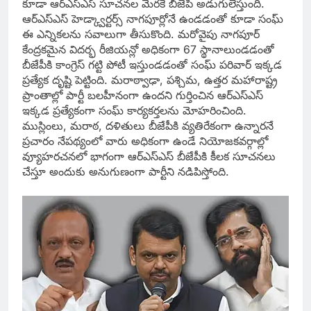
కూడా ఆర్ఎస్ఎస్ సూచనల మేరకే బీజేపీ అడుగులేస్తుంది.
ఆర్ఎస్ఎస్ హెడ్క్వార్టర్స్ నాగపూర్లోనే ఉండడంతో కూడా సంఘ్
ఈ ఎన్నికలను సవాలుగా తీసుకొంది. మరోవైపు నాగపూర్
కేంద్రకమైన విదర్భ రీజియన్లో అధికంగా 67 స్థానాలుండడంతో
బీజేపీకి కాంగ్రెస్ గట్టి పోటీ ఇస్తుండడంతో సంఘ్ పరివార్ ఇక్కడ
ప్రత్యేక దృష్టి పెట్టింది. మరాఠ్వాఢా, పశ్చిమ, ఉత్తర మహారాష్ట్ర
ప్రాంతాల్లో పార్టీ బలహీనంగా ఉందని గుర్తించిన ఆర్ఎస్ఎస్
ఇక్కడ ప్రత్యేకంగా సంఘ్ కార్యకర్తలను మోహరించింది.
ముస్లింలు, మరాఠ, దళితులు బీజేపీకి వ్యతిరేకంగా ఉన్నారనే
ప్రచారం నేపథ్యంలో వారు అధికంగా ఉండే నియోజకవర్గాల్లో
వ్యూహరచనలో భాగంగా ఆర్ఎస్ఎస్ బీజేపీకి కీలక సూచనలు
చేస్తూ అందుకు అనుగుణంగా పార్టీని నడిపిస్తోంది.