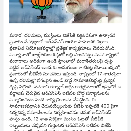
మరాఠ, దళితులు, ముస్లింలు బీజేపీకి వ్యతిరేకంగా ఉన్నారనే
ప్రచారం నేపథ్యంలో ఆర్ఎస్ఎస్ ఆయా సామాజిక వర్గాల
ప్రభావిత నియోజకవర్గాల్లో ప్రత్యేక కార్యక్రమాలు చేపడుతోంది.
హర్యానాలో జాట్లేతరుల ఓట్లతో లబ్ది పొందినట్టు మహారాష్ట్రలో
మరాఠాలు అధికంగా ఉండే ప్రాంతాల్లో మరాఠేతరులపై దృష్టి
పెట్టిన ఆర్ఎస్ఎస్ అందుకు అనుగుణంగా టికెట్ల కేటాయింపులో,
ప్రచారంలో బీజేపీకి సూచనలు ఇస్తుంది. రాష్ట్రంలో 17 శాతంపైగా
ఉన్న దళితుల్లో సగంపైన ఉండే బౌద్ధ సామాజికవర్గంపై ప్రత్యేక
దృష్టి పెట్టింది. వనవాసి కల్యాణ్ ఆశ్రం కార్యక్రమాలతో ఇప్పటికే ఆ
వర్గాలకు చేరువైన ఆర్ఎస్ఎస్ ఇటీవల బౌద్ధ సన్యాసులను
సన్మానించడం వంటి కార్యక్రమాలను చేపట్టింది. ఈ
సామాజికవర్గానికి చేరువయ్యేందుకు బీజేపీ ఇప్పటికే 400 పైగా
చిన్నచిన్న సమావేశాలను నిర్వహించడం వెనుక ఆర్ఎస్ఎస్
హస్తం ఉంది. 12 శాతానికిపైగా ముస్లిం ఓట్లతో బీజేపీకి
ఇబ్బందులు తప్పవని గుర్తించిన ఆర్ఎస్ఎస్ ఇటీవల బీజేపీ