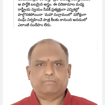
ఆ పార్టీకి బలమైన అస్త్రం. ఈ పరిణామాల మధ్య
రాష్ట్రీయ స్వయం సేవక్ ప్రత్యక్షంగా ఎన్నికల్లో
పాల్గొనకపోయినా ‘మహా సంగ్రామంలో’ పరోక్షంగా
సంఘ్ నిర్వహించే పాత్ర కీలకం కానుంది అనడంలో
ఎలాంటి సందేహం లేదు.