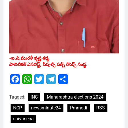
-ఐ.వి.మురళీ కృష్ణ శర్మ,
పొలిటికల్ ఎనలిస్ట్, పీపుల్స్ పల్స్ రీసెర్చ్ సంస్థ.
Facebook
WhatsApp
Twitter
Telegram
Share
Tagged:
INC
Maharashtra elections 2024
NCP
newsminute24
Pmmodi
RSS
shivasena