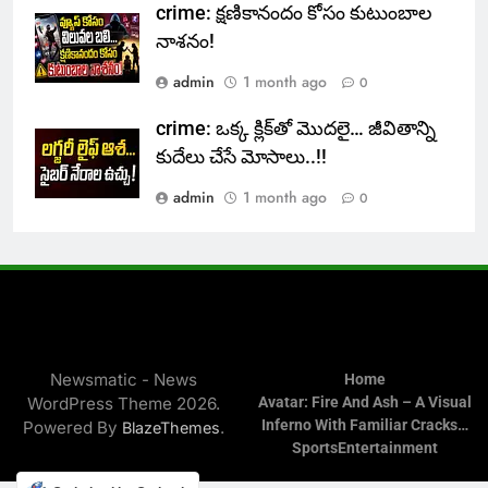
crime: క్షణికానందం కోసం కుటుంబాల
నాశనం!
admin
1 month ago
0
crime: ఒక్క క్లిక్‌తో మొదలై… జీవితాన్ని
కుదేలు చేసే మోసాలు..!!
admin
1 month ago
0
Newsmatic - News
Home
WordPress Theme 2026.
Avatar: Fire And Ash – A Visual
Inferno With Familiar Cracks…
Powered By
.
BlazeThemes
Sports
Entertainment