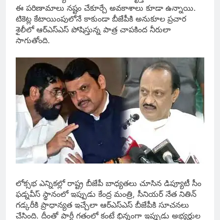
ఈ పరిణామాలు నష్టం చేకూర్చే అవకాశాలు కూడా ఉన్నాయి.
టికెట్ల కేటాయింపులోనే కాకుండా బీజేపీకి అనుకూల ప్రచార
శైలీలో ఆర్ఎస్ఎస్ పోషిస్తున్న పాత్ర చాపకింద నీరులా
సాగుతోంది.
లోక్సభ ఎన్నికల్లో రాష్ట్ర బీజేపీ బాధ్యతలు చూసిన డిప్యూటీ సీం
ఫడ్నవీస్ స్థానంలో ఇప్పుడు కేంద్ర మంత్రి, సీనియర్ నేత నితిన్
గడ్కరీకి ప్రాధాన్యత ఇచ్చేలా ఆర్ఎస్ఎస్ బీజేపీకి సూచనలు
చేసింది. దీంతో పార్టీ గతంలో కంటే భిన్నంగా ఇప్పుడు అభ్యర్థుల