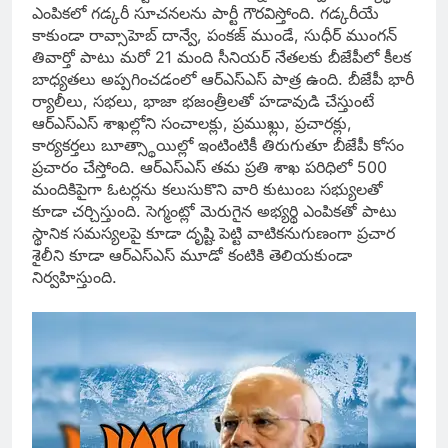
ఎంపికలో గడ్కరీ సూచనలను పార్టీ గౌరవిస్తోంది. గడ్కరీయే
కాకుండా రావ్సాహెబ్ దాన్వే, పంకజ్ ముండే, సుధీర్ ముంగన్
తివార్తో పాటు మరో 21 మంది సీనియర్ నేతలకు బీజేపీలో కీలక
బాధ్యతలు అప్పగించడంలో ఆర్ఎస్ఎస్ పాత్ర ఉంది. బీజేపీ భారీ
ర్యాలీలు, సభలు, భాజా భజంత్రీలతో హడావుడి చేస్తుంటే
ఆర్ఎస్ఎస్ శాఖల్లోని సంచాలక్లు, ప్రముఖ్లు, ప్రచారక్లు,
కార్యకర్తలు బూత్స్థాయిల్లో ఇంటింటికీ తిరుగుతూ బీజేపీ కోసం
ప్రచారం చేస్తోంది. ఆర్ఎస్ఎస్ తమ ప్రతి శాఖ పరిధిలో 500
మందికిపైగా ఓటర్లను కలుసుకొని వారి కుటుంబ సభ్యులతో
కూడా చర్చిస్తుంది. సెగ్మంట్లో మెరుగైన అభ్యర్థి ఎంపికతో పాటు
స్థానిక సమస్యలపై కూడా దృష్టి పెట్టి వాటికనుగుణంగా ప్రచార
శైలీని కూడా ఆర్ఎస్ఎస్ మూడో కంటికి తెలియకుండా
నిర్వహిస్తుంది.