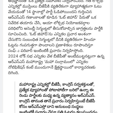
అధిష్టానంతో ఒక ప్రత్యేక సమావేశం నిర్వహించింది. గత లోక్సభ
ఎన్నికల్లో ముస్లింలు బీజేపీకి వ్యతిరేకంగా వ్యూహాత్మకంగా ఓటు
వేయడంతో 14 స్థానాల్లో పార్టీ ఓడిపోయిందని గుర్తించిన
ఆర్ఎస్ఎస్ గణాంకాలతో కూడిన ‘ఓట్ జిహాద్’ పేరుతో ఒక
నివేదిక తయారు చేసి, ఆయా లోక్సభ నియోజకవర్గాల
పరిధిలోని అసెంబ్లీ సెగ్మంట్లలో తీసుకోవాల్సిన జాగ్రత్తలను పార్టీకి
సూచించింది. ‘ఓట్ జిహాద్’ను ఎన్నికల ప్రచార అంశంగా
చేసుకొని సంబంధిత సెగ్మంట్లలో దీనికి వ్యతిరేకంగా హిందూ
ఓట్లను గంపగుత్తగా పొందాలని ప్రణాళికలు రూపొందిస్తూ
సంఫ్ు పరివార్ ఇంటింటికీ ప్రచారం నిర్వహిస్తోంది.
2024 లోక్ సభ ఎన్నికల వేళ బీజేపీతో అంటీముట్టనట్లుగా ఉన్న
ఆర్ఎస్ఎస్ మహారాష్ట్ర ‘మహా సంగ్రామంలో’ ఎన్నికల
నోటిఫికేషన్ కంటే ముందుగానే క్షేత్రస్థాయిలో కార్యాచరణకు
దిగింది.
మహారాష్ట్ర ఎన్నికల్లో బీజేపీ, కాంగ్రెస్ సర్వశక్తులతో,
ప్రత్యేక వ్యూహాలతో పోటాపోటీగా బరిలో ఉన్నా ఈ
రెండు పార్టీలకు మధ్య ఉన్న వ్యత్యాసం ఆర్ఎస్ఎస్.
కాంగ్రెస్ తానంత తానే ప్రచారం నిర్వహిస్తుంటే బీజేపీ
కోసం ఆర్ఎస్ఎస్తో దాని అనుబంధ సంస్థలు
ఇంటింటికీ ప్రచారం చేస్తూ ప్రతి ఓటర్ను కలుస్తుండడం