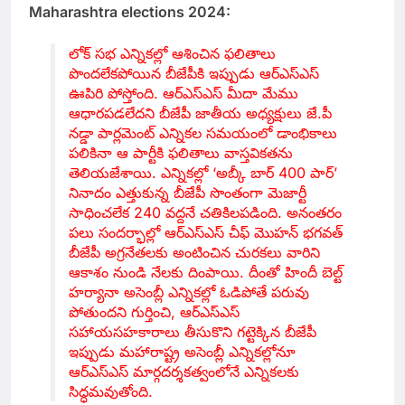
Maharashtra elections 2024:
లోక్ సభ ఎన్నికల్లో ఆశించిన ఫలితాలు
పొందలేకపోయిన బీజేపీకి ఇప్పుడు ఆర్ఎస్ఎస్
ఊపిరి పోస్తోంది. ఆర్ఎస్ఎస్ మీదా మేము
ఆధారపడలేదని బీజేపీ జాతీయ అధ్యక్షులు జే.పీ
నడ్డా పార్లమెంట్ ఎన్నికల సమయంలో డాంభికాలు
పలికినా ఆ పార్టీకి ఫలితాలు వాస్తవికతను
తెలియజేశాయి. ఎన్నికల్లో ‘అబ్కీ బార్ 400 పార్’
నినాదం ఎత్తుకున్న బీజేపీ సొంతంగా మెజార్టీ
సాధించలేక 240 వద్దనే చతికిలపడింది. అనంతరం
పలు సందర్భాల్లో ఆర్ఎస్ఎస్ చీఫ్ మొహన్ భగవత్
బీజేపీ అగ్రనేతలకు అంటించిన చురకలు వారిని
ఆకాశం నుండి నేలకు దింపాయి. దీంతో హిందీ బెల్ట్
హర్యానా అసెంబ్లీ ఎన్నికల్లో ఓడిపోతే పరువు
పోతుందని గుర్తించి, ఆర్ఎస్ఎస్
సహాయసహకారాలు తీసుకొని గట్టెక్కిన బీజేపీ
ఇప్పుడు మహారాష్ట్ర అసెంబ్లీ ఎన్నికల్లోనూ
ఆర్ఎస్ఎస్ మార్గదర్శకత్వంలోనే ఎన్నికలకు
సిద్ధమవుతోంది.