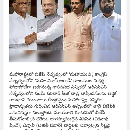
మహారాష్ట్రలో బీజేపీ నేతృత్వంలో ‘మహాయుతి’, కాంగ్రెస్
నేతృత్వంలోని ‘మహ వికాస్ అగాఢీ’ కూటముల మధ్య
పోటాపోటీగా జరగనున్న శాసనసభ ఎన్నికల్లో ఆర్ఎస్ఎస్
నేతృత్వంలోని సంఘ్ పరివార్ కీలక పాత్ర పోషించనుంది. ఆర్థిక
రాజధాని ముంబాయి కేంద్రకమైన మహారాష్ట్ర ఎన్నికల
ప్రాధాన్యతను గుర్తించిన ఆర్ఎస్ఎస్ అన్నింటిలో తానై బీజేపీకి
వెనుదన్నుగా నిలుస్తోంది. మాయూతి కూటమిలో బీజేపీ
తీసుకోవాల్సిన టికెట్లు, భాగస్వాములైన శివసేన (ఏకనాథ్
షిండే), ఎన్సీపీ (అజిత్ పవార్) పార్టీలకు ఇవ్వాల్సిన సీట్లపై