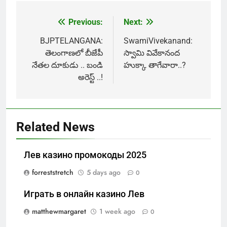
Previous:
Next:
Post
navigation
BJPTELANGANA:
SwamiVivekanand:
తెలంగాణ‌లో బీజేపీ
స్వామి వివేకానంద
నేత‌ల దూకుడు .. బండి
హుక్కా తాగేవారా..?
అరెస్ట్ ..!
Related News
Лев казино промокоды 2025
forreststretch
5 days ago
0
Играть в онлайн казино Лев
matthewmargaret
1 week ago
0