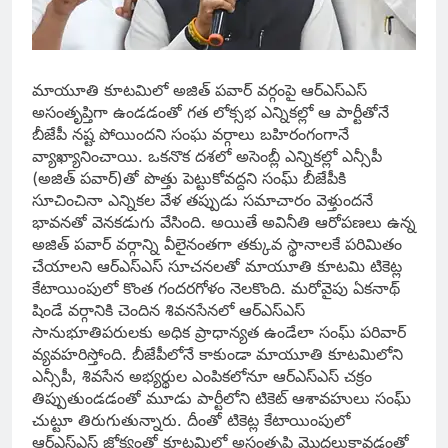
మాయూతి కూటమిలో అజిత్ పవార్ వర్గంపై ఆర్ఎస్ఎస్
అసంతృప్తిగా ఉండడంతో గత లోక్సభ ఎన్నికల్లో ఆ పార్టీతోనే
బీజేపీ నష్ట పోయిందని సంఘ వర్గాలు బహిరంగంగానే
వ్యాఖ్యానించాయి. ఒకనొక దశలో అసెంబ్లీ ఎన్నికల్లో ఎన్సీపీ
(అజిత్ పవార్)తో పొత్తు పెట్టుకోవద్దని సంఘ్ బీజేపీకి
సూచించినా ఎన్నికల వేళ తప్పుడు సమాచారం వెళ్తుందనే
భావనతో వెనకడుగు వేసింది. అయితే అవినీతి ఆరోపణలు ఉన్న
అజిత్ పవార్ వర్గాన్ని వీలైనంతగా తక్కువ స్థానాలకే పరిమితం
చేయాలని ఆర్ఎస్ఎస్ సూచనలతో మాయూతి కూటమి టికెట్ల
కేటాయింపులో కొంత గందరగోళం నెలకొంది. మరోవైపు ఏకనాథ్
షిండే వర్గానికి చెందిన శివనసేనలో ఆర్ఎస్ఎస్
సానుభూతిపరులకు అధిక ప్రాధాన్యత ఉండేలా సంఘ్ పరివార్
వ్యవహరిస్తోంది. బీజేపీలోనే కాకుండా మాయూతి కూటమిలోని
ఎన్సీపీ, శివసేన అభ్యర్థుల ఎంపికలోనూ ఆర్ఎస్ఎస్ చక్రం
తిప్పుతుండడంతో మూడు పార్టీలోని టికెట్ ఆశావహులు సంఘ్
చుట్టూ తిరుగుతున్నారు. దీంతో టికెట్ల కేటాయింపులో
ఆర్ఎస్ఎస్ జోక్యంతో కూటమిలో అసంతృప్తి మొదలుకావడంతో