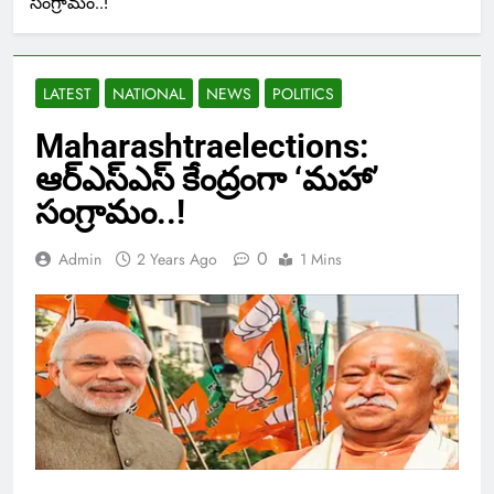
సంగ్రామం..!
LATEST
NATIONAL
NEWS
POLITICS
Maharashtraelections:
ఆర్ఎస్ఎస్ కేంద్రంగా ‘మహా’
సంగ్రామం..!
0
Admin
2 Years Ago
1 Mins