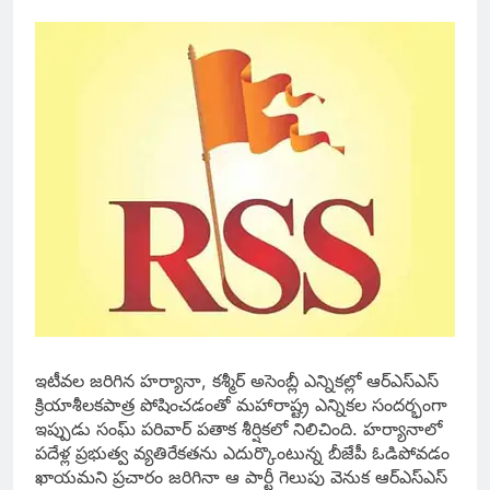
ఇటీవల జరిగిన హర్యానా, కశ్మీర్ అసెంబ్లీ ఎన్నికల్లో ఆర్ఎస్ఎస్
క్రియాశీలకపాత్ర పోషించడంతో మహారాష్ట్ర ఎన్నికల సందర్భంగా
ఇప్పుడు సంఘ్ పరివార్ పతాక శీర్షికలో నిలిచింది. హర్యానాలో
పదేళ్ల ప్రభుత్వ వ్యతిరేకతను ఎదుర్కొంటున్న బీజేపీ ఓడిపోవడం
ఖాయమని ప్రచారం జరిగినా ఆ పార్టీ గెలుపు వెనుక ఆర్ఎస్ఎస్