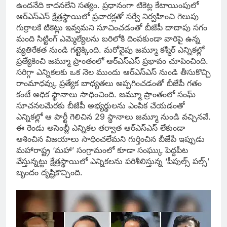
ఉందనేది కాదనలేని సత్యం. ప్రధానంగా టికెట్ల కేటాయింపులో
ఆర్ఎస్ఎస్ క్షేత్రస్థాయిలో ప్రచారక్లతో సర్వే నిర్వహించి గెలుపు
గుర్రాలకే టికెట్లు ఇవ్వమని సూచించడంతో బీజేపీ దాదాపు సగం
మంది సిట్టింగ్ ఎమ్మెల్యేలను బరిలోకి దింపకుండా వారిపై ఉన్న
వ్యతిరేకత నుండి గట్టెక్కింది. మరోవైపు జమ్మూ కశ్మీర్ ఎన్నికల్లో
ప్రత్యేకించి జమ్మూ ప్రాంతంలో ఆర్ఎస్ఎస్ ప్రభావం చూపించింది.
సరిగ్గా ఎన్నికలకు ఒక నెల ముందు ఆర్ఎస్ఎస్ నుండి తీసుకొచ్చి
రాంమాధవ్కు ప్రత్యేక బాధ్యతలు అప్పగించడంతో బీజేపీ గతం
కంటే అధిక స్థానాలు సాధించింది. జమ్మూ ప్రాంతంలో సంఘ్
సూచనలమేరకు బీజేపీ అభ్యర్థులను ఎంపిక చేయడంతో
ఎన్నికల్లో ఆ పార్టీ గెలిచిన 29 స్థానాలు జమ్మూ నుండి వచ్చినవే.
ఈ రెండు అసెంబ్లీ ఎన్నికల తర్వాత ఆర్ఎస్ఎస్ లేకుండా
ఆశించిన విజయాలు సాధించలేమని గుర్తించిన బీజేపీ ఇప్పుడు
మహారాష్ట్ర ‘మహా’ సంగ్రామంలో కూడా సంఘ్కు పెద్దపీట
వేస్తున్నట్టు క్షేత్రస్థాయిలో ఎన్నికలను పరిశీలిస్తున్న ‘పీపుల్స్ పల్స్’
బృందం దృష్టికొచ్చింది.