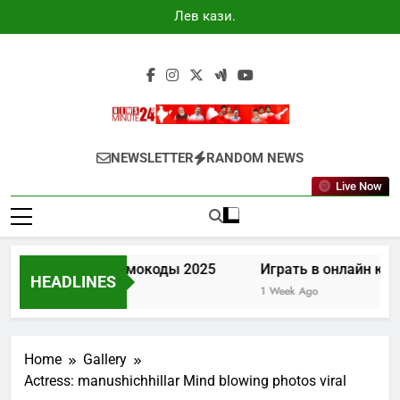
Skip
Лев казино
to
промокоды
2025
content
Newsminute24
Get All Updated Telugu News
NEWSLETTER
RANDOM NEWS
Live Now
в казино промокоды 2025
Играть в онлайн казино Ле
HEADLINES
ys Ago
1 Week Ago
Home
Gallery
Actress: manushichhillar Mind blowing photos viral