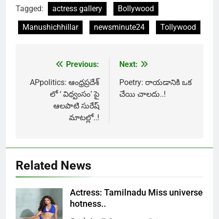
Tagged:
actress gallery
Bollywood
Manushichhillar
newsminute24
Tollywood
Previous:
Next:
Post
navigation
APpolitics: ఆంధ్రప్రదేశ్
Poetry: రాయడానికి ఒక
లో ‘ విధ్వంసం’ పై
చేయి చాలదు..!
ఆలపాటి సురేష్
మాటల్లో..!
Related News
Actress: Tamilnadu Miss universe
hotness..