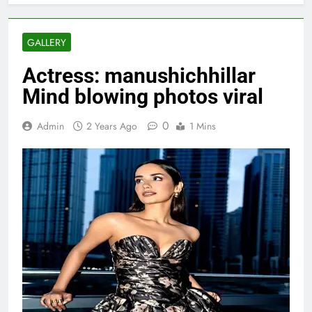
GALLERY
Actress: manushichhillar
Mind blowing photos viral
0
Admin
2 Years Ago
1 Mins