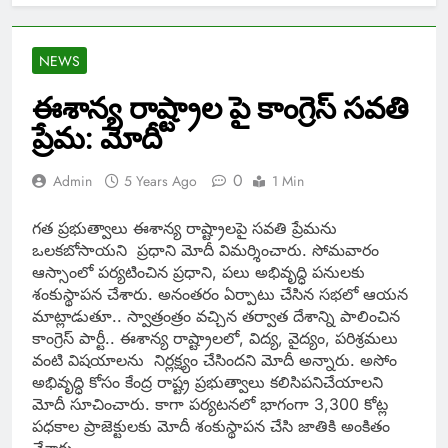
NEWS
ఈశాన్య రాష్ట్రాల పై కాంగ్రెస్ సవతి
ప్రేమ: మోదీ
0
Admin
5 Years Ago
1 Min
గత ప్రభుత్వాలు ఈశాన్య రాష్ట్రాలపై సవతి ప్రేమను
ఒలకబోసాయని ప్రధాని మోదీ విమర్శించారు. సోమవారం
ఆస్సాంలో పర్యటించిన ప్రధాని, పలు అభివృద్ధి పనులకు
శంకుస్థాపన చేశారు. అనంతరం ఏర్పాటు చేసిన సభలో ఆయన
మాట్లాడుతూ.. స్వాత్రంత్రం వచ్చిన తర్వాత దేశాన్ని పాలించిన
కాంగ్రెస్ పార్టీ.. ఈశాన్య రాష్ట్రాలలో, విద్య, వైద్యం, పరిశ్రమలు
వంటి విషయాలను నిర్లక్ష్యం చేసిందని మోదీ అన్నారు. అసోం
అభివృద్ధి కోసం కేంద్ర రాష్ట్ర ప్రభుత్వాలు కలిసిపనిచేయాలని
మోదీ సూచించారు. కాగా పర్యటనలో భాగంగా 3,300 కోట్ల
పధకాల ప్రాజెక్టులకు మోదీ శంకుస్థాపన చేసి జాతికి అంకితం