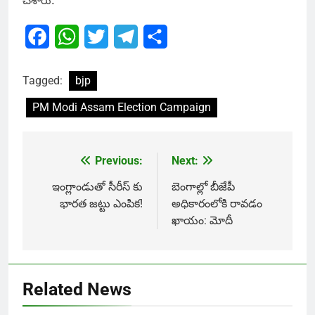
చేశారు.
Facebook
WhatsApp
Twitter
Telegram
Share
Tagged:
bjp
PM Modi Assam Election Campaign
Previous:
Next:
Post
navigation
ఇంగ్లాండుతో సీరీస్ కు
బెంగాల్లో బీజేపీ
భారత జట్టు ఎంపిక!
అధికారంలోకి రావడం
ఖాయం: మోదీ
Related News