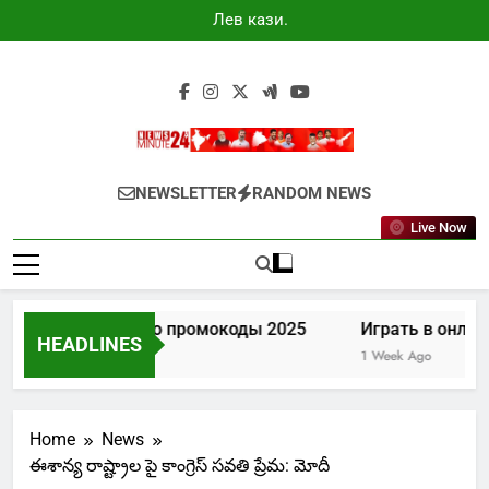
Skip
Лев казино
to
промокоды
2025
content
Newsminute24
Get All Updated Telugu News
NEWSLETTER
RANDOM NEWS
Live Now
Лев казино промокоды 2025
Играть в онлай
HEADLINES
6 Days Ago
1 Week Ago
Home
News
ఈశాన్య రాష్ట్రాల పై కాంగ్రెస్ సవతి ప్రేమ: మోదీ