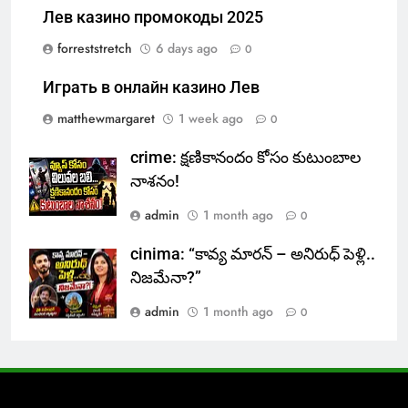
Лев казино промокоды 2025
forreststretch
6 days ago
0
Играть в онлайн казино Лев
matthewmargaret
1 week ago
0
crime: క్షణికానందం కోసం కుటుంబాల
నాశనం!
admin
1 month ago
0
cinima: “కావ్య మారన్ – అనిరుధ్ పెళ్లి..
నిజమేనా?”
admin
1 month ago
0