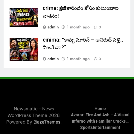
crime: క్షణికానందం కోసం కుటుంబాల
నాశనం!
admin
1 month ago
0
cinima: “కావ్య మారన్ – అనిరుధ్ పెళ్లి..
నిజమేనా?”
admin
1 month ago
0
Newsmatic - News
Home
WordPress Theme 2026.
Avatar: Fire And Ash – A Visual
Inferno With Familiar Cracks…
Powered By
.
BlazeThemes
Sports
Entertainment