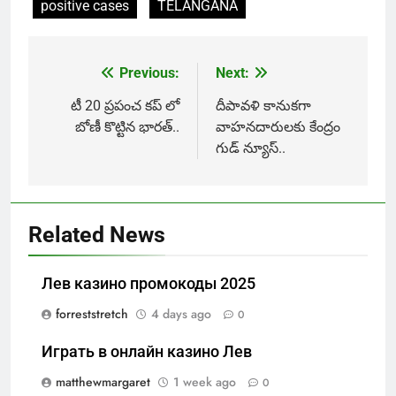
positive cases
TELANGANA
Previous:
Next:
Post
navigation
టీ 20 ప్రపంచ కప్ లో
దీపావళి కానుకగా
బోణీ కొట్టిన భారత్..
వాహనదారులకు కేంద్రం
గుడ్ న్యూస్..
Related News
Лев казино промокоды 2025
forreststretch
4 days ago
0
Играть в онлайн казино Лев
matthewmargaret
1 week ago
0