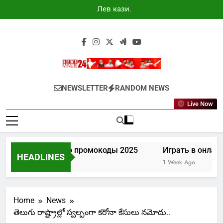
Skip
Лев казино
to
промокоды
2025
content
Newsminute24
Get All Updated Telugu News
NEWSLETTER
RANDOM NEWS
Live Now
Лев казино промокоды 2025
Играть в онлайн
HEADLINES
4 Days Ago
1 Week Ago
Home
News
తెలుగు రాష్ట్రాల్లో స్వల్పంగా కరోనా కేసులు నమోదు..