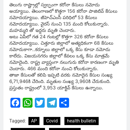
తెలుగు రాష్ట్రాల్లో స్వల్పంగా కరోనా కేసులు నమోదు
అయ్యాయి. తెలంగాణలో కొత్తగా 156 కరోనా పాజిటివ్ కేసులు
నమోదయ్యాయి. జీహెచ్ఎంసీ పరిధిలో 53 కేసులు
నమోదయ్యాయి. వైరస్ నుంచి 135 మంది కోలుకున్నారు.
మహమ్మరి తో ఇద్దరు మృతి చెందారు.
అటు ఏపీలో గత 24 గంటల్లో కొత్తగా 326 కరోనా కేసులు
నమోదయ్యాయి. చిత్తూరు జిల్లాలో అత్యధికంగా 68 కేసులు
నమోదుకాగా..కర్నూలు జిల్లాలో ఒక్క కేసు కూడా నమోదు
కాలేదు. విజయనగరం జిల్లాలో కేవలం ఒక్క కేసు మాత్రమే
నమోదైంది. రాష్ట్ర వ్యాప్తంగా నలుగురు కరోనా కారణంగా మృతి
చెందారు. 466 మంది కరోనా నుంచి కోలుకున్నారు.
తాజా కేసులతో కలిపి ఇప్పటి వరకు నమోదైన కేసుల సంఖ్య
6,71,946కి చేరింది. మృతుల సంఖ్య 3,960కి చేరుకుంది.
ప్రస్తుతం రాష్ట్రంలో 3,953 యాక్టివ్ కేసులు ఉన్నాయి.
Facebook
WhatsApp
Twitter
Telegram
Share
Tagged:
AP
Covid
health bulletin