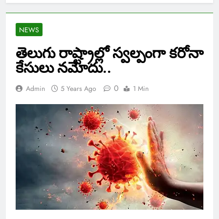
NEWS
తెలుగు రాష్ట్రాల్లో స్వల్పంగా కరోనా
కేసులు నమోదు..
0
Admin
5 Years Ago
1 Min