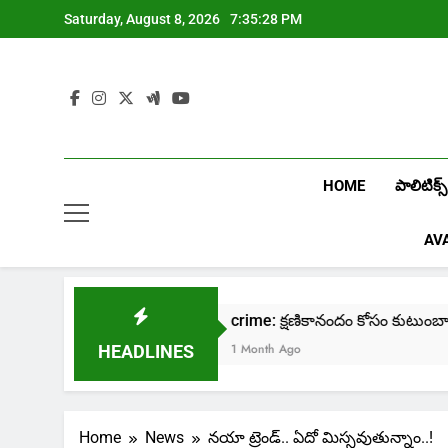
Skip
Saturday, August 8, 2026
7:35:29 PM
to
content
HOME
పాలిటిక్స్
AV
Лев
crime: క్షణికానందం కోసం కుటుంబాల నాశనం!
1 Month Ago
HEADLINES
Home
News
నయా ట్రెండ్.. ఏదో మిస్సవుతున్నాం..!