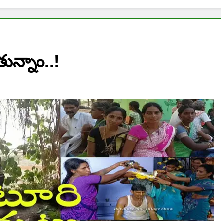
ున్నాం..!