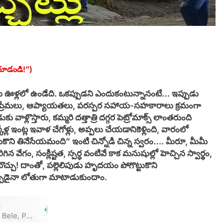
ూడండి!”)
ు ఊళ్లలో ఉండేది. ఒకప్పుడని ఎందుకంటున్నానంటే… ఇప్పుడు
ోలా ప్రేమలు, ఆప్యాయతలు, పరస్పర సహాయ-సహకారాలు క్రమంగా
ు వాళ్లొస్తారు, కమ్మరి దత్తాత్రి దగ్గర పెట్రోమాక్స్ లాంతరుంది
ోళ్ల ఇంట్ల ఇవాళ చేగోళ్లు, అప్పలు చేయడానికెళ్లింది, వారంలో
పెట్టుకొని తినేసేయమంది” ఇంటి చిన్నోడి చిన్న స్వరం…. మీరూ, మీమీ
ిన వేగం, సంక్లిష్టత, స్పర్ధ వంటివే కాక మనుషుల్లో హెచ్చిన స్వార్థం,
్చు! దాంతో, పల్లెలిపుడు హృదయం పోగొట్టుకొని
కెప్పుడైనా లోతుగా మాటాడుకుందాం.