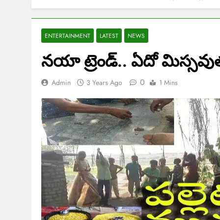
ENTERTAINMENT
LATEST
NEWS
నయా ట్రెండ్.. ఏదో మిస్సవుత
0
Admin
3 Years Ago
1 Mins