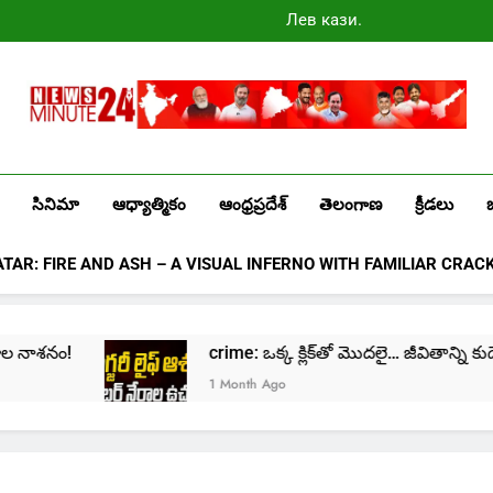
Лев казино
промокоды
2025
Newsminute24
Get All Updated Telugu News
సినిమా
ఆధ్యాత్మికం
ఆంధ్రప్రదేశ్
తెలంగాణ
క్రీడలు
ATAR: FIRE AND ASH – A VISUAL INFERNO WITH FAMILIAR CRAC
crime: ఒక్క క్లిక్‌తో మొదలై… జీవితాన్ని కుదేలు చేసే మోస
1 Month Ago