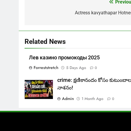
Previou
Post
navigation
Actress kavyathapar Hotne
Related News
Лев казино промокоды 2025
Forreststretch
5 Days Ago
0
crime: క్షణికానందం కోసం కుటుంబా
నాశనం!
Admin
1 Month Ago
0