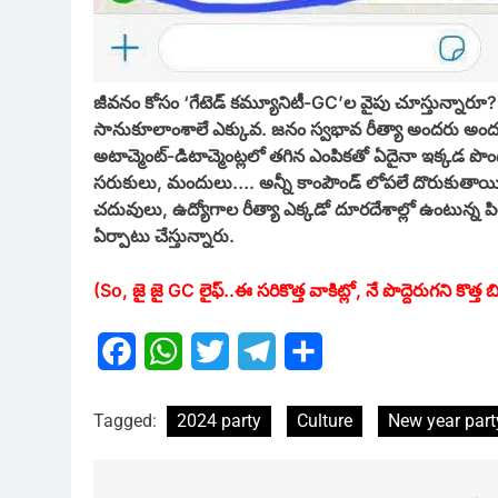
జీవనం కోసం ‘గేటెడ్ కమ్యూనిటీ-GC’ల వైపు చూస్తున్నారూ
సానుకూలాంశాలే ఎక్కువ. జనం స్వభావ రీత్యా అందరు అం
అటాచ్మెంట్-డిటాచ్మెంట్లలో తగిన ఎంపికతో ఏదైనా ఇక్కడ పొ
సరుకులు, మందులు…. అన్నీ కాంపౌండ్ లోపలే దొరుకుతాయి. ప
చదువులు, ఉద్యోగాల రీత్యా ఎక్కడో దూరదేశాల్లో ఉంటున్న పిల్లల
ఏర్పాటు చేస్తున్నారు.
(So, జై జై GC లైఫ్..
ఈ సరికొత్త వాకిట్లో, నే పొద్దెరుగని కొత్త
Facebook
WhatsApp
Twitter
Telegram
Share
Tagged:
2024 party
Culture
New year part