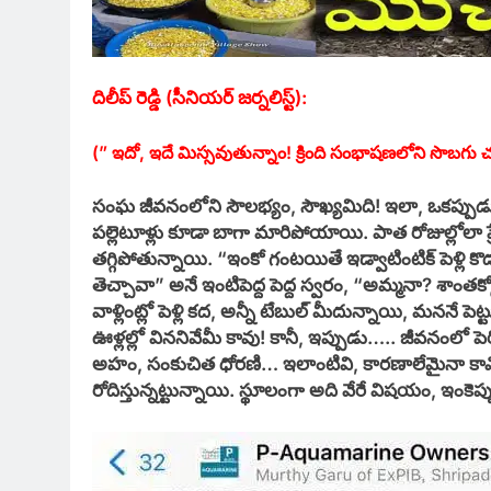
దిలీప్ రెడ్డి (సీనియర్ జర్నలిస్ట్):
(” ఇదో, ఇదే మిస్సవుతున్నాం! క్రింది
సంభాషణలోని సొబగు చ
సంఘ జీవనంలోని సౌలభ్యం, సౌఖ్యమిది! ఇలా, ఒకప్పుడ
పల్లెటూళ్లు కూడా బాగా మారిపోయాయి. పాత రోజుల్ల
తగ్గిపోతున్నాయి. “ఇంకో గంటయితే ఇడ్వాటింటిక్ పెళ్లి కొడుక
తెచ్చావా” అనే ఇంటిపెద్ద పెద్ద స్వరం, “అమ్మనా? శాంతక్క
వాళ్లింట్లో పెళ్లి కద, అన్నీ టేబుల్ మీదున్నాయి, మననే 
ఊళ్లల్లో విననివేమీ కావు! కానీ, ఇప్పుడు….. జీవనంలో పెరిగ
అహం, సంకుచిత ధోరణి… ఇలాంటివి, కారణాలేమైనా కావొచ
రోదిస్తున్నట్టున్నాయి. స్థూలంగా అది వేరే విషయం, ఇం