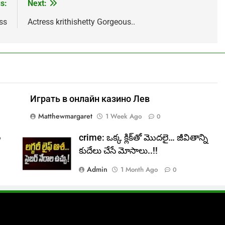
s:
Next:
ss
Actress krithishetty Gorgeous..
Играть в онлайн казино Лев
Matthewmargaret
1 Week Ago
0
ల
crime: ఒక్క క్లిక్‌తో మొదలై… జీవితాన్ని
కుదేలు చేసే మోసాలు..!!
Admin
1 Month Ago
0