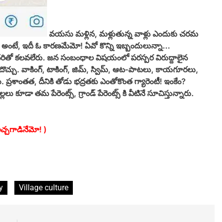
వయసు మళ్లిన, మళ్లుతున్న వాళ్లు ఎందుకు చరమ
? అంటే, ఇదీ ఓ కారణమేమో! ఏవో కొన్ని ఇబ్బందులున్నా…
దరితో కలవలేరు. జన సంబంధాల విషయంలో పరస్పర విరుద్దాలైన
ందొచ్చు. వాకింగ్, టాకింగ్, జిమ్, స్విమ్, ఆట-పాటలు, కాయగూరలు,
్రశాంతత, దీనికి తోడు భద్రతకు ఎంతోకొంత గ్యారెంటీ! ఇంకేం?
ు కూడా తమ పేరెంట్స్, గ్రాండ్ పేరెంట్స్ కి వీటినే సూచిస్తున్నారు.
 బిచ్చగాడినేమో! )
y
Village culture