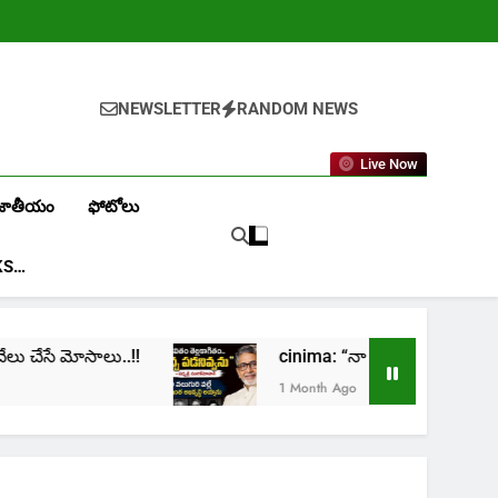
NEWSLETTER
RANDOM NEWS
Live Now
జాతీయం
ఫోటోలు
KS…
ాలు..!!
cinima: “నా జీవితం తెల్లకాగితం.. మచ్చ ప
1 Month Ago