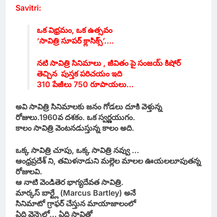
Savitri:
ఒక విభ్రమం, ఒక ఉత్సవం
‘సావిత్రి సూపర్ క్లాసిక్స్’….
నటి సావిత్రి సినిమాలు , జీవితం పై సంజయ్ కిషోర్
తెచ్చిన పుస్తక పరిచయం ఇది
310 పేజీలు 750 రూపాయలు…
అవి సావిత్రి సినిమాలకు జనం గోడలు దూకి వెళ్తున్న
రోజులు.
1960వ దశకం. ఒక స్వర్ణయుగం.
కాలం సావిత్రి వెంటనడుస్తున్న కాలం అది.
ఒక్క సావిత్రి చూపు, ఒక్క సావిత్రి నవ్వు …
ఆంధ్రప్రదేశ్ ని, తమిళనాడుని మల్లెల మాలల ఊయలలూపుతన్న
రోజులవి.
ఆ నాటి వెండితెర భాగ్యదేవత సావిత్రి.
మార్కస్ బార్ట్లే (Marcus Bartley) అనే
సినిమాటో గ్రాఫర్ చేస్తున మాయాజాలంలో
ఏది వెన్నెలో… ఏది సావిత్రో