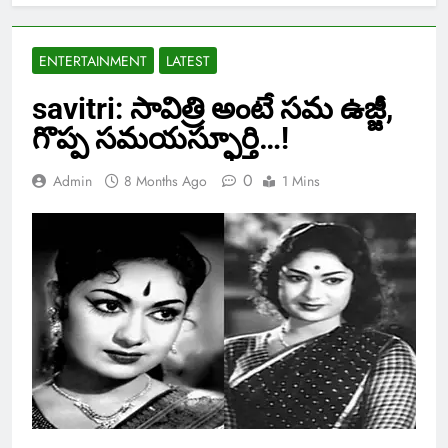
ENTERTAINMENT
LATEST
savitri: సావిత్రి అంటే సమ ఉజ్జీ,
గొప్ప సమయస్ఫూర్తి…!
0
Admin
8 Months Ago
1 Mins