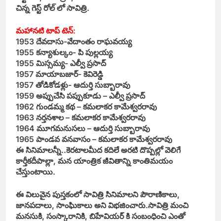
చిన్న గెస్ట్ రోల్ లో సావిత్రి.
మహానటి టాప్ టెన్:
1953 దేవదాసు-వేదాంతం రాఘవయ్య
1955 కన్యాశుల్కం- పి పుల్లయ్య
1955 మిస్సమ్య- ఎల్వీ ప్రసాద్
1957 మాయాబజార్- కెవిరెడ్డి
1957 తోడికోడళ్లు- ఆదుర్తి సుబ్బారావు
1959 అప్పుచేసి పప్పుకూడు – ఎల్వీ ప్రసాద్
1962 గుండమ్మ కథ – కమలాకర కామేశ్వరరావు
1963 నర్తనశాల – కమలాకర కామేశ్వరరావు
1964 మూగమనుసలు – ఆదుర్తి సుబ్బారావు
1965 పాండవ వనవాసం – కమలాకర కామేశ్వరరావు
ఈ సినిమాలన్నీ..కెరటాలమీద కదిలే అరటి దొప్పల్లో వెలిగే
కార్తీకదీపాల్లా, మన యాంత్రిక జీవితాన్ని కాంతిమయం
చేస్తుంటాయి.
ఈ విలువైన పుస్తకంలో సావిత్రి సినిమాలని పౌరాణికాలు,
జానపదాలు, సాంఘికాలు అని విభజించారు.సావిత్రి మంచి
మనసుకి, సంస్కారానికి, బిహేవియర్ కి సంబంధించి ఎంతో