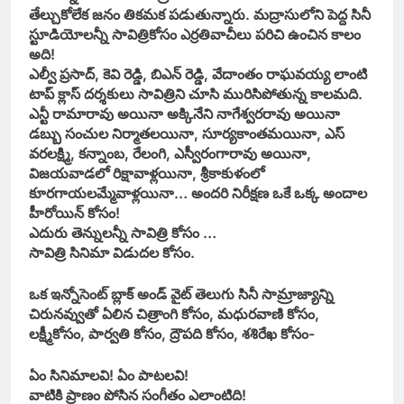
తేల్చుకోలేక జనం తికమక పడుతున్నారు. మద్రాసులోని పెద్ద సినీ
స్టూడియోలన్నీ సావిత్రికోసం ఎర్రతివాచీలు పరిచి ఉంచిన కాలం
అది!
ఎల్వీ ప్రసాద్, కెవి రెడ్డి, బిఎన్ రెడ్డి, వేదాంతం రాఘవయ్య లాంటి
టాప్ క్లాస్ దర్శకులు సావిత్రిని చూసి మురిసిపోతున్న కాలమది.
ఎన్టీ రామారావు అయినా అక్కినేని నాగేశ్వరరావు అయినా
డబ్బు సంచుల నిర్మాతలయినా, సూర్యకాంతమయినా, ఎస్
వరలక్ష్మి, కన్నాంబ, రేలంగి, ఎస్వీరంగారావు అయినా,
విజయవాడలో రిక్షావాళ్లయినా, శ్రీకాకుళంలో
కూరగాయలమ్మేవాళ్లయినా… అందరి నిరీక్షణ ఒకే ఒక్క అందాల
హీరోయిన్ కోసం!
ఎదురు తెన్నులన్నీ సావిత్రి కోసం …
సావిత్రి సినిమా విడుదల కోసం.
ఒక ఇన్నోసెంట్ బ్లాక్ అండ్ వైట్ తెలుగు సినీ సామ్రాజ్యాన్ని
చిరునవ్వుతో ఏలిన చిత్రాంగి కోసం, మధురవాణి కోసం,
లక్ష్మీకోసం, పార్వతి కోసం, ద్రౌపది కోసం, శశిరేఖ కోసం-
ఏం సినిమాలవి! ఏం పాటలవి!
వాటికి ప్రాణం పోసిన సంగీతం ఎలాంటిది!