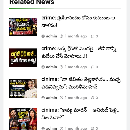
Related News
crime: క్షణికానందం కోసం కుటుంబాల
నాశనం!
admin
1 month ago
0
crime: ఒక్క క్లిక్‌తో మొదలై… జీవితాన్ని
కుదేలు చేసే మోసాలు..!!
admin
1 month ago
0
cinima: “నా జీవితం తెల్లకాగితం.. మచ్చ
పడనివ్వను”: మురళీమోహన్
admin
1 month ago
0
cinima: “కావ్య మారన్ – అనిరుధ్ పెళ్లి..
నిజమేనా?”
admin
1 month ago
0