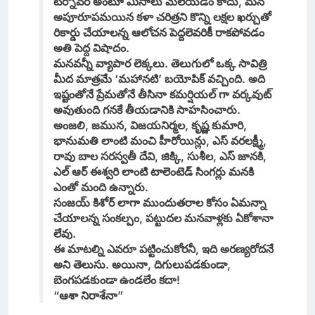
టర్నోవర్ అంటూ మీసాలు మెలేయడం కాదు, మన
అపూరూపమయిన కళా చరిత్రని కొన్ని లక్షల ఖర్చుతో
రికార్డు చేయాలన్న ఆలోచన పెద్దలెవరికీ రాకపోవడం
అతి పెద్ద విషాదం.
మనవన్నీ వ్యాపార లెక్కలు. తెలుగులో ఒక్క సావిత్రి
మీద మాత్రమే ‘మహానటి’ బయోపిక్ వచ్చింది. అది
ఇష్టంతోనే ప్రేమతోనే తీసినా కమర్షియల్ గా వర్కవుట్
అవుతుంది గనకే తీయడానికి సాహసించారు.
అంజలి, జమున, విజయనిర్మల, కృష్ణ కుమారి,
భానుమతి లాంటి మంచి హీరోయిన్లు, ఎస్ వరలక్ష్మీ,
రావు బాల సరస్వతీ దేవి, జిక్కి, సుశీల, ఎస్ జానకి,
ఎల్ ఆర్ ఈశ్వరి లాంటి టాలెంటెడ్ సింగర్లు మనకి
ఎంతో మంది ఉన్నారు.
సంజయ్ కిశోర్ లాగా ముందుతరాల కోసం ఏమన్నా
చేయాలన్న సంకల్పం, పట్టుదల మనవాళ్లకు ఏకోశానా
లేవు.
ఈ మాటల్ని ఎవరూ పట్టించుకోరనీ, ఇది అరణ్యరోదనే
అని తెలుసు. అయినా, దిగులుపడకుండా,
బెంగపడకుండా ఉండలేం కదా!
“ఆశా నిరాశేనా”