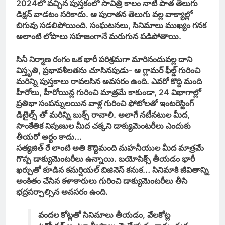
2024లో వచ్చిన పుస్తకంలో సావిత్రి కాలం నాటి పాత తెలుగు
డిక్షన్ వాడటం సరికాదు. ఆ పురాతన తెలుగు వల్ల వాక్యాల్లో
బిగువు సడలిపోయింది. సంఘటనలు, సినిమాలు ముఖ్యం గనక
అలాంటి లోపాలు సహజంగానే మరుగున పడిపోతాయి.
సినీ నిర్మాణ రంగం ఒక భారీ పరిశ్రమగా మారినందువల్ల దాని
విస్తృతి, ప్రభావశీలతను చూసినపుడు- ఆ గ్లామర్ ఫీల్డ్ గురించి
మరిన్ని పుస్తకాలు రావలసిన అవసరం ఉంది. ఎవరో కొద్ది మంది
హీరోలు, హీరోయిన్ల గురించి మాత్రమే కాకుండా, 24 విభాగాల్లో
ప్రతిభా సంపన్నులయిన వాళ్ల గురించి ఫోటోలతో ఇంటరెస్టింగ్
డిటైల్స్ తో మరిన్ని బుక్స్ రావాలి. అలాగే నటీనటుల మీద,
సాంకేతిక నిపుణుల మీద చక్కని డాక్యుమెంటరీలు ఎందుకు
తీయరో అర్థం కాదు…
సత్యజిత్ రే లాంటి అతి కొద్దిమంది మహనీయుల మీద మాత్రమే
గొప్ప డాక్యుమెంటరీలు ఉన్నాయి. బయోపిక్స్ తీయడం భారీ
ఖర్చుతో కూడిన కమర్షియల్ బిజినెస్ కనుక… సినిమాకి జీవితాన్ని
అంకితం చేసిన కళాకారులు గురించి డాక్యుమెంటరీలు తీసి
భద్రపర్చాల్సిన అవసరం ఉంది.
వందల కోట్లతో సినిమాలు తీయడం, వేలకోట్ల