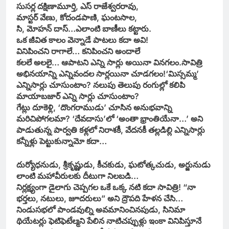
సుసర్ల దక్షిణామూర్తి, ఎస్ రాజేశ్వరరావు,
మాస్టర్ వేణు, కోదండపాణి, ఘంటసాల,
సి, మోహన్ దాస్…ఎలాంటి బాణీలు కట్టారు.
ఒక జీవిత కాలం వెన్నాడే పాటలు కదా అవి!
వినిపించని రాగాలే… కనిపించని అందాలే
కలలే అలలై… ఆపాటని ఎన్ని సార్లు అయినా వినగలం.
సావిత్రి
అభినయాన్ని ఎన్నివందల సార్లయినా చూడగలం!
‘మిస్సమ్మ’
ఎన్నిసార్లు చూసుంటాం?
నలుపు తెలుపు రంగుల్లో కలిపి
మాయాబజార్ ఎన్ని సార్లు చూసుంటాం?
గేట్లు దూకెళ్లి, ‘దొంగరాముడు’ చూసిన అనుభవాన్ని
మరిచిపోగలమా?
‘దేవదాసు’లో ‘అంతా భ్రాంతియేనా…’ అని
పాడుతున్న పార్వతి కళ్లలో నిరాశకీ, వేదనకీ
తల్లడిల్లి ఎన్నిసార్లు
కన్నీళ్లు పెట్టుకున్నామో కదా…
దుర్యోధనుడు, శ్రీకృష్ణుడు, కీచకుడు, ఘటోత్కచుడు, అర్జునుడు
లాంటి మహావీరులకు దీటుగా నిలబడి…
నిర్లక్ష్యంగా డైలాగు చెప్పగల ఒకే ఒక్క నటి కదా సావిత్రి! “నా
భర్తలు, నటులు, జూదరులు” అని ద్రౌపది హేళన చేసి…
నిండుసభలో పాండవుల్ని అవమానించినపుడు, సినిమా
థియేటర్లు ఫెటిఫెటేల్మని పేలిన నాటిచప్పుళ్లు ఇంకా వినిపిస్తూనే