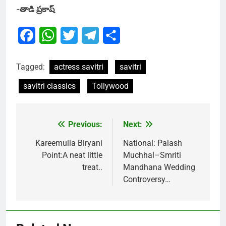
-తాడి ప్రకాష్
Facebook
WhatsApp
Twitter
Telegram
Share
Tagged:
actress savitri
savitri
savitri classics
Tollywood
Previous:
Next:
Post
navigation
Kareemulla Biryani
National: Palash
Point:A neat little
Muchhal–Smriti
treat..
Mandhana Wedding
Controversy…