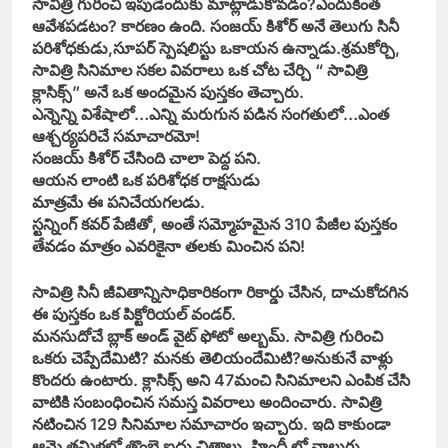
సావిత్రి గురించి ఇపుడెందుకు మాట్లాడుకోవడం?
ఎందుకింత
ఆవేశపడటం? కారణం ఉంది. సంజయ్ కిశోర్ అనే తెలుగు సినీ
పరిశోధకుడు,సూపర్ స్పెషలిస్టు ఒకాయన ఉన్నాడు.శ్రమకోర్చి,
సావిత్రి సినిమాల సకల వివరాలు ఒక చోట చేర్చి “ సావిత్రి
క్లాసిక్స్” అనే ఒక అందమైన పుస్తకం తెచ్చారు.
ఎన్నెన్ని విశేషాలో…
ఎన్ని మరుగున పడిన సంగతులో…
ఎంత
ఆశ్చర్యపరిచే సమాచారమో!
సంజయ్ కిశోర్ చేసింది చాలా పెద్ద పని.
ఆయన లాంటి ఒక పరిశోధక రాక్షసుడు
మాత్రమే ఈ పనిచేయగలడు.
స్టన్నింగ్ కవర్ పేజీతో, అంతే సమ్మోహమైన 310 పేజీల పుస్తకం
తేవడం మాత్రం ఎవరికైనా తలకు మించిన పని!
సావిత్రి సినీ జీవితాన్నిసాధికారికంగా రికార్డు చేసిన, దాచుకోదగిన
ఈ పుస్తకం ఒక పిక్టోరియల్ వండర్.
మనసుదోచే బ్లాక్ అండ్ వైట్ ఫోటో అల్బమ్. సావిత్రి గురించి
ఒకరు చెప్పేదేమిటి?
మనకు తెలియందేమిటి?
అనుకునే వాళ్లు
కొందరు ఉంటారు. క్లాసిక్స్ అని 47మంచి సినిమాలని ఎంపిక చేసి
వాటికి సంబంధించిన సమస్త వివరాలు అందించారు. సావిత్రి
నటించిన 129 సినిమాల సమాచారం ఇచ్చారు. ఇది కాకుండా
ఆమె తమిళలో తొంభై ఐదు చిత్రాలు, హిందీ లో నాలుగు,