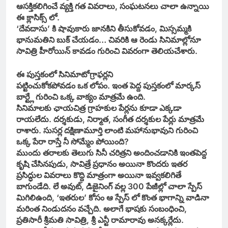
ఆసక్తికలిగించే వ్యక్తి గత వివరాలు, సంఘటనలు చాలా ఉన్నాయి
ఈ క్లాసిక్స్ లో.
‘దేవదాసు’ కి షావుకారు జానకిని తీసుకోవడం, మిస్సమ్మకి
భానుమతిని బుక్ చేయడం… చివరికి ఆ రెండు సినిమాల్లోనూ
సావిత్రి హీరోయిన్ కావడం గురించి వివరంగా తెలియచేశారు.
ఈ పుస్తకంలో సినిమాటోగ్రాఫర్లని
పట్టించుకోకపోవడం ఒక లోపం. ఇంత పెద్ద పుస్తకంలో మార్కస్
బార్ట్లే గురించి ఒక్క వాక్యం మాత్రమే ఉంది.
సినిమాలకు ఛాయచిత్ర గ్రాహకుల పేర్లను కూడా ఎక్కడా
రాయలేదు. దర్శకుడు, నిర్మాత, సంగీత దర్శకుల పేర్లు మాత్రమే
రాశారు. సుసర్ల దక్షిణామూర్తి లాంటి మహానుభావుని గురించి
ఒక్క పేరా రాస్తే నీ సోమ్మేం పోయింది?
ముందు తరాలకు తెలుగు సినీ చరిత్రని అందించడానికి ఇంతపెద్ద
కృషి చేసినపుడు, సావిత్రే ప్రధానం అయినా కొందరు ఇతర
ప్రసిద్ధుల వివరాలు కొద్ది మాత్రంగా అయినా ఇవ్వకలిగితే
బాగుండేది. లే అవుట్, డిజైనింగ్ వల్ల 300 పేజీల్లో చాలా స్పేస్
మిగిలిఉంది, ‘ఇతరుల’ కోసం ఆ స్పేస్ లో కొంత భాగాన్ని వాడినా
మరింత నిండుదనం వచ్చేది. అలాగే భాషకు సంబంధించి,
ప్రతిసారీ శ్రీమతి సావిత్రి, శ్రీ ఎన్టీ రామారావు అనక్కర్లేదు.