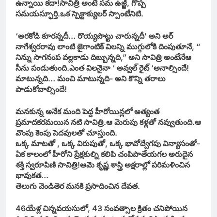
ఉన్నాయి కదా!
సావిత్రి అంటే సమ ఉజ్జీ, గొప్ప
సమయస్ఫూర్తి.
ఒక స్పెక్టాక్యులర్ స్పాంటేనిటి.
‘అరకోడి కూరన్నదీ… రొయ్యపొట్టు చారున్నదీ’ అని అర్
నాగేశ్వరరావు లాంటి జైగాంటిక్ విలన్ని ముగ్గులోకి దింపుతూనే, “
నిన్ను సాగనంప వల్లకాడు దిబ్బున్నది,” అని సావిత్రి అంటేనేఆ
సీను పండుతుంది.
ఎంత విలనైనా ‘ అవ్వల్ రైట్ ‘అనాల్సిందే!
మాటున్నది… మంచి మాటున్నది- అని కొన్ని తరాలు
పాడుకోవాల్సిందే!
మనకున్న అనేక మంది పెద్ద హీరోయిన్లలో అత్యంత
ప్రమాదకరమయిన నటి సావిత్రి.
ఆ మెరుపు కళ్లతో నవ్వుతుంది.
ఆ
వొంపు కెంపు పెదవులతో చూస్తుంది.
ఒక్క మాటతో , ఒక్క విరుపుతో, ఒక్క భావోద్వేగపు విన్యాసంతో-
ఏక కాలంలో హీరోని ప్రేక్షకుల్ని కలిపి చంపిపాతేయగల అరుదైన
శక్తి స్వరూపిణి సావిత్రి!
ఆమె కృష్ణ శాస్త్రి అక్షరాల్లో పరిమళించిన
భావుకత…
తెలుగు వెండితెర మనకి ప్రసాదించిన దేవత.
46యేళ్ల చిన్నవయసులో, 43 సంవత్సాల క్రితం చనిపోయిన