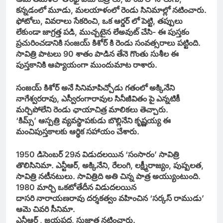
కన్నడంలో మూడు, మలయాళంలో రెండు సినిమాల్లో నటించారు.
ఫోటోలు, వివరాలు సేకరించి, ఒక ఆర్డర్ లో పెట్టి, తప్పులు
లేకుండా జాగ్రత్త పడి, ముచ్చటైన లేఅవుట్ చేసి- ఈ పుస్తకం
ప్రచురించడానికి సంజయ్ కిశోర్ కి రెండు సంవత్సరాలు పట్టింది.
సావిత్రి పాటలు 90 శాతం పాడిన తేనె గొంతు సుశీల ఈ
పుస్తకానికి ఆప్యాయంగా ముందుమాట రాశారు.
సంజయ్ కిశోర్ అనే సినిమాపిచ్చోడు గతంలో అక్కినేని
నాగేశ్వరరావు, ఎస్వీరంగారావుల సినీజీవితం పై ఎన్నటికీ
మర్చిపోలేని రెండు ఛాయాచిత్ర మాలికలు తెచ్చారు.
‘కిమ్స్’ ఆస్పత్రి వ్యవస్థాపకుడు బొల్లినేని కృష్ణయ్య ఈ
మంచిపుస్తకాలకు ఆర్థిక సహాయం చేశారు.
1950 డిసెంబర్ 29న విడుదలయిన ‘సంసారం’ సావిత్రి
తొలిసినిమా. ఎన్టీఆర్, అక్కినేని, రేలంగి, లక్ష్మీరాజ్యం, పుష్పలత,
సావిత్రి నటీనటులు. సావిత్రిది అతి చిన్న పాత్ర అయ్యుంటుంది.
1980 మార్చి ఒకటోతేదీన విడుదలయిన
దాసరి నారాయణరావు దర్శకత్వం వహించిన ‘సర్కస్ రాముడు’
ఆమె చివరి సీనిమా.
ఎన్టీఆర్ , జయప్రద, సుజాత నటించారు.