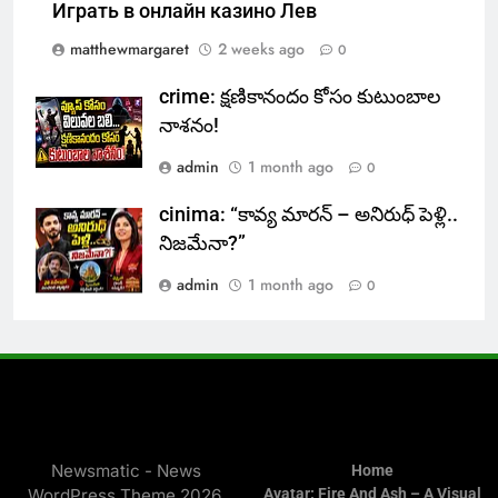
Играть в онлайн казино Лев
matthewmargaret
2 weeks ago
0
crime: క్షణికానందం కోసం కుటుంబాల
నాశనం!
admin
1 month ago
0
cinima: “కావ్య మారన్ – అనిరుధ్ పెళ్లి..
నిజమేనా?”
admin
1 month ago
0
Newsmatic - News
Home
WordPress Theme 2026.
Avatar: Fire And Ash – A Visual