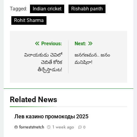
Tagged:
Indian cricket
Rishabh panth
Rohit Sharma
Previous:
Next:
Post
navigation
వినాయకుడు చెవిలో
జనగణమన.. జనం
చెబితే కోరిక
మనిషిరా!
తీర్చేస్తాడుట!
Related News
Лев казино промокоды 2025
forreststretch
1 week ago
0