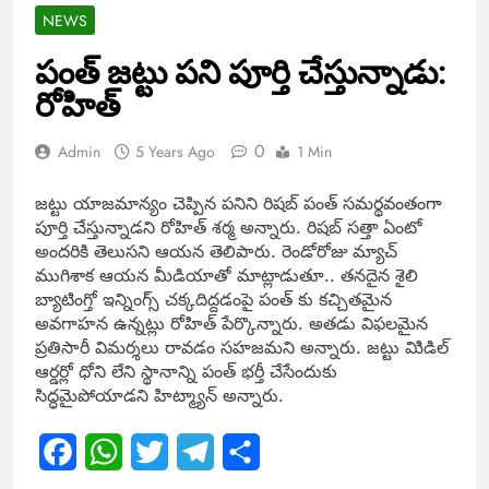
NEWS
పంత్ జట్టు పని పూర్తి చేస్తున్నాడు:
రోహిత్
0
Admin
5 Years Ago
1 Min
జట్టు యాజమాన్యం చెప్పిన పనిని
రిషబ్ పంత్
సమర్థవంతంగా
పూర్తి చేస్తున్నాడని రో
హిత్ శర్మ అన్నారు. రిషబ్ సత్తా ఏంటో
అందరికి తెలుసని ఆయన తెలిపారు. రెండోరోజు మ్యాచ్
ముగిశాక ఆయన మీడియాతో మాట్లాడుతూ.. తనదైన శైలి
బ్యాటింగ్తో ఇన్నింగ్స్ చక్కదిద్దడంపై పంత్ కు కచ్చితమైన
అవగాహన ఉన్నట్లు రోహిత్ పేర్కొన్నారు. అతడు విఫలమైన
ప్రతిసారీ విమర్శలు రావడం సహజమని అన్నారు.
జట్టు మిిడిల్
ఆర్డర్లో ధోని లేని స్థానాన్ని పంత్ భర్తీ చేసేందుకు
సిద్ధమైపోయాడని హిట్మ్యాన్ అన్నారు.
Facebook
WhatsApp
Twitter
Telegram
Share