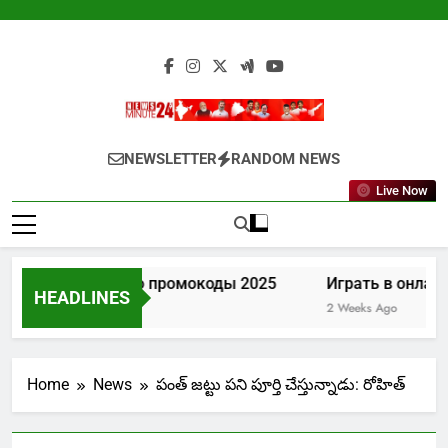
Skip
to
content
Newsminute24
Get All Updated Telugu News
NEWSLETTER
RANDOM NEWS
Live Now
Лев казино промокоды 2025
Играть в онлайн
HEADLINES
1 Week Ago
2 Weeks Ago
Home
News
పంత్ జట్టు పని పూర్తి చేస్తున్నాడు: రోహిత్