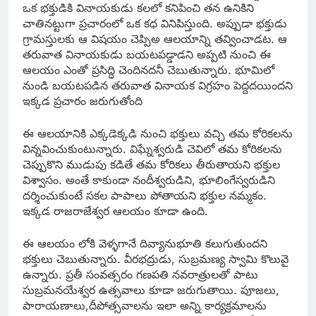
ఒక భక్తుడికి వినాయకుడు కలలో కనిపించి తన ఉనికిని
చాతినట్టుగా ప్రచారంలో ఒక కధ వినిపిస్తుంది. అప్పుడా భక్తుడు
గ్రామస్తులకు ఆ విషయం చెప్పిఅ ఆలయాన్ని తవ్వించాడట. ఆ
తరువాత వినాయకుడు బయటపడ్డాడని అప్పటి నుంచి ఈ
ఆలయం ఎంతో ప్రసిద్ధి చెందినదనీ చెబుతున్నారు. భూమిలో
నుండి బయటపడిన తరువాత వినాయక విగ్రహం పెద్దదయిందని
ఇక్కడ ప్రచారం జరుగుతోంది
ఈ ఆలయానికి ఎక్కడెక్కడి నుంచి భక్తులు వచ్చి తమ కోరికలను
విన్నవించుకుంటున్నారు. విఘ్నేశ్వరుడి చెవిలో తమ కోరికలను
చెప్పుకొని ముడుపు కడితే తమ కోరికలు తీరుతాయని భక్తుల
విశ్వాసం. అంతే కాకుండా నందీశ్వరుడిని, భూలింగేస్వరుడిని
దర్శించుకుంటే సకల పాపాలు పోతాయని భక్తుల నమ్మకం.
ఇక్కడ రాజరాజేశ్వర ఆలయం కూడా ఉంది.
ఈ ఆలయం లోకి వెళ్ళగానే దివ్యానుభూతి కలుగుతుందని
భక్తులు చెబుతున్నారు. వీరభద్రుడు, సుబ్రమణ్య స్వామి కొలువై
ఉన్నారు. ప్రతీ సంవత్సరం గణపతి నవరాత్రులతో పాటు
సుబ్రమనయేశ్వర ఉత్సవాలు కూడా జరుగుతాయి. పూజలు,
పారాయణాలు,దీపోత్సవాలను ఇలా అన్ని కార్యక్రమాలను