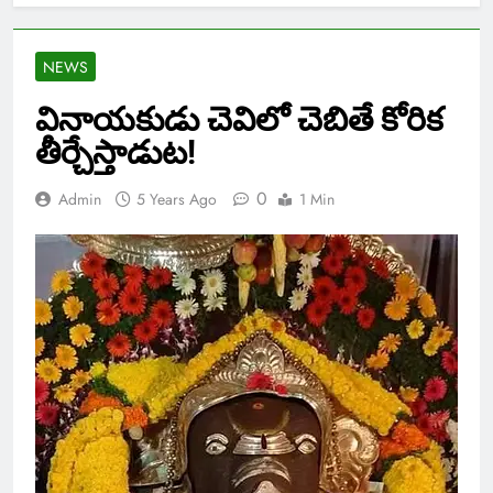
NEWS
వినాయకుడు చెవిలో చెబితే కోరిక
తీర్చేస్తాడుట!
0
Admin
5 Years Ago
1 Min