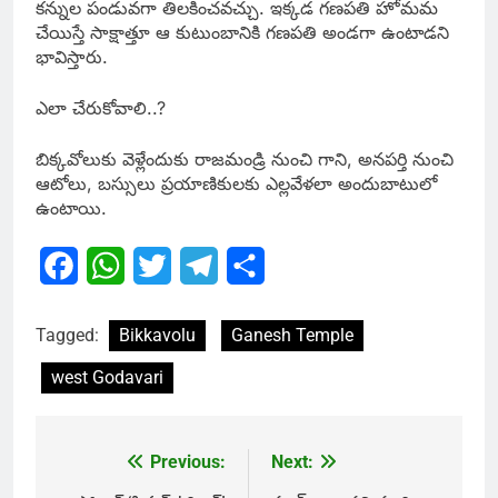
కన్నుల పండువగా తిలకించవచ్చు. ఇక్కడ గణపతి హోమమ
చేయిస్తే సాక్షాత్తూ ఆ కుటుంబానికి గణపతి అండగా ఉంటాడని
భావిస్తారు.
ఎలా చేరుకోవాలి..?
బిక్కవోలుకు వెళ్లేందుకు రాజమండ్రి నుంచి గాని, అనపర్తి నుంచి
ఆటోలు, బస్సులు ప్రయాణికులకు ఎల్లవేళలా అందుబాటులో
ఉంటాయి.
Facebook
WhatsApp
Twitter
Telegram
Share
Tagged:
Bikkavolu
Ganesh Temple
west Godavari
Previous:
Next:
Post