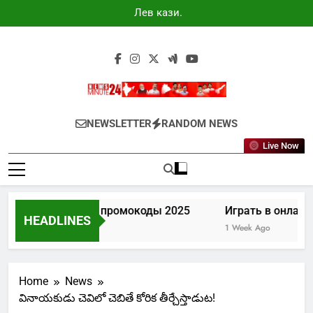
Skip
Лев казино
to
промокоды
2025
content
Newsminute24
Get All Updated Telugu News
NEWSLETTER
RANDOM NEWS
Live Now
Лев казино промокоды 2025
Играть в онлайн 
HEADLINES
4 Days Ago
1 Week Ago
Home
News
వినాయకుడు చెవిలో చెబితే కోరిక తీర్చేస్తాడుట!