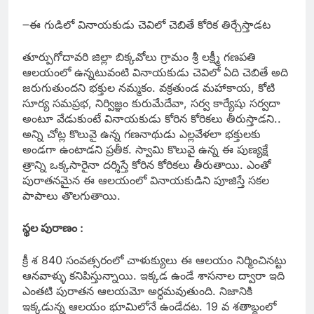
౼ఈ గుడిలో వినాయకుడు చెవిలో చెబితే కోరిక తిర్చేస్తాడట
తూర్పుగోదావరి జిల్లా బిక్కవోలు గ్రామం శ్రీ లక్ష్మీ గణపతి
ఆలయంలో ఉన్నటువంటి వినాయకుడు చెవిలో ఏది చెబితే అది
జరుగుతుందని భక్తుల నమ్మకం. వక్రతుండ మహాకాయ, కోటి
సూర్య సమప్రభ, నిర్విజ్ఞం కురుమేదేవా, సర్వ కార్యేషు సర్వదా
అంటూ వేడుకుంటే వినాయకుడు కోరిన కోరికలు తీరుస్తాడని..
అన్ని చోట్ల కొలువై ఉన్న గణనాథుడు ఎల్లవేళలా భక్తులకు
అండగా ఉంటాడని ప్రతీక. స్వామి కొలువై ఉన్న ఈ పుణ్యక్షే
త్రాన్ని ఒక్కసారైనా దర్శిస్తే కోరిన కోరికలు తీరుతాయి. ఎంతో
పురాతనమైన ఈ ఆలయంలో వినాయకుడిని పూజిస్తే సకల
పాపాలు తొలగుతాయి.
స్థల పురాణం :
క్రీ శ 840 సంవత్సరంలో చాళుక్యులు ఈ ఆలయం నిర్మించినట్టు
ఆనవాళ్ళు కనిపిస్తున్నాయి. ఇక్కడ ఉండే శాసనాల ద్వారా ఇది
ఎంతటి పురాతన ఆలయమో అర్ధమవుతుంది. నిజానికి
ఇక్కడున్న ఆలయం భూమిలోనే ఉండేదట. 19 వ శతాబ్దంలో