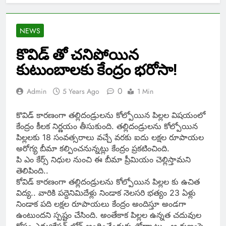
NEWS
కొవిడ్ తో చనిపోయిన
కుటుంబాలకు కేంద్రం భరోసా!
0
Admin
5 Years Ago
1 Min
కొవిడ్ కారణంగా తల్లిదండ్రులను కోల్పోయిన పిల్లల విషయంలో
కేంద్రం కీలక నిర్ణయం తీసుకుంది. తల్లిదండ్రులను కోల్పోయిన
పిల్లలకు 18 సంవత్సరాలు వచ్చే వరకు ఐదు లక్షల రూపాయల
అరోగ్య బీమా కల్పించనున్నట్లు కేంద్రం ప్రకటించింది.
పి ఎం కేర్స్ నిధుల నుంచి ఈ బీమా ప్రీమియం చెల్లిస్తామని
తెలిపింది..
కోవిడ్ కారణంగా తల్లిదండ్రులను కోల్పోయిన పిల్లల కు ఉచిత
విద్య.. వారికి పద్దెనిమిదేళ్లు నిండాక నెలసరి భత్యం 23 ఏళ్లు
నిండాక పది లక్షల రూపాయలు కేంద్రం అందిస్తూ అండగా
ఉంటుందని స్పష్టం చేసింది. అంతేకాక పిల్లల ఉన్నత చదువుల