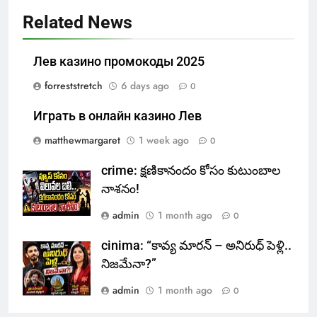
Related News
Лев казино промокоды 2025
forreststretch
6 days ago
0
Играть в онлайн казино Лев
matthewmargaret
1 week ago
0
crime: క్షణికానందం కోసం కుటుంబాల
నాశనం!
admin
1 month ago
0
cinima: “కావ్య మారన్ – అనిరుధ్ పెళ్లి..
నిజమేనా?”
admin
1 month ago
0