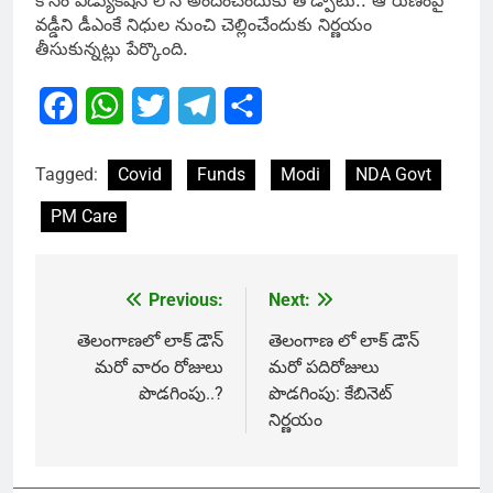
కోసం ఎడ్యుకేషన్ లోన్ అందించేందుకు తోడ్పాటు.. ఆ రుణంపై
వడ్డీని డీఎంకే నిధుల నుంచి చెల్లించేందుకు నిర్ణయం
తీసుకున్నట్లు పేర్కొంది.
Facebook
WhatsApp
Twitter
Telegram
Share
Tagged:
Covid
Funds
Modi
NDA Govt
PM Care
Previous:
Next:
Post
navigation
తెలంగాణలో లాక్ డౌన్
తెలంగాణ లో లాక్ డౌన్
మరో వారం రోజులు
మరో పదిరోజులు
పొడగింపు..?
పొడగింపు: కేబినెట్
నిర్ణయం