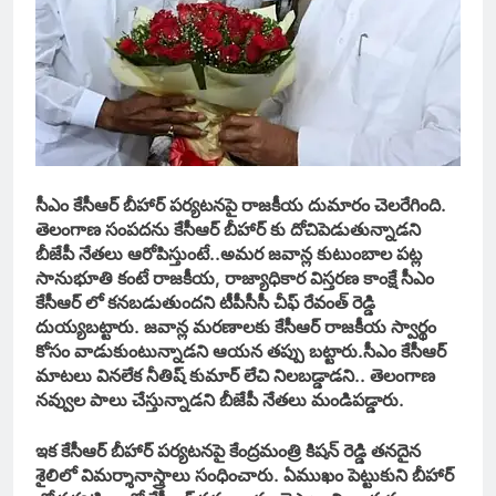
సీఎం కేసీఆర్ బీహార్ పర్యటనపై రాజకీయ దుమారం చెలరేగింది.
తెలంగాణ సంపదను కేసీఆర్ బీహార్ కు దోచిపెడుతున్నాడని
బీజేపీ నేతలు ఆరోపిస్తుంటే..అమర జవాన్ల కుటుంబాల పట్ల
సానుభూతి కంటే రాజకీయ, రాజ్యాధికార విస్తరణ కాంక్షే సీఎం
కేసీఆర్ లో కనబడుతుందని టీపీసీసీ చీఫ్ రేవంత్ రెడ్డి
దుయ్యబట్టారు. జవాన్ల మరణాలకు కేసీఆర్ రాజకీయ స్వార్థం
కోసం వాడుకుంటున్నాడని ఆయన తప్పు బట్టారు.సీఎం కేసీఆర్
మాటలు వినలేక నీతిష్ కుమార్ లేచి నిలబడ్డాడని.. తెలంగాణ
నవ్వుల పాలు చేస్తున్నాడని బీజేపీ నేతలు మండిపడ్డారు.
ఇక కేసీఆర్ బీహార్ పర్యటనపై కేంద్రమంత్రి కిషన్ రెడ్డి తనదైన
శైలిలో విమర్శానాస్త్రాలు సంధించారు. ఏముఖం పెట్టుకుని బీహార్