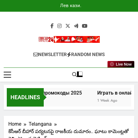
Skip
Лев казино
to
промокоды
2025
content
Newsminute24
Get All Updated Telugu News
NEWSLETTER
RANDOM NEWS
Live Now
Лев казино промокоды 2025
Играть в онлайн к
HEADLINES
6 Days Ago
1 Week Ago
Home
Telangana
కేసీఆర్ బీహార్ పర్యటనపై రాజకీయ దుమారం.. ఘాటు కామెంట్లతో