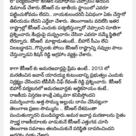
లో పర్యటించారో కేసీఆర్ సమాధానం చెప్పాలని ఆయన
డిమాండ్ చేశారు.కేసీఆర్ ను జాతీయ స్థాయిలో ఎవరూ
పట్టించుకోవడం లేదని.. నాయకులందరినీ ఏవిధంగా ఏకం చేస్తారో
తెలియడం లేదని ఎద్దేవా చేశారు. తెలంగాణను వదిలేసి ఇతర
రాష్ట్రాల్లో కేసీఆర్ ఎందుకు పర్యటిస్తున్నారో చెప్పాలని సూటిగా
ప్రశ్నించారు.కేంద్రంపై దుష్ప్రచారం చేసినా ఎవరూ నమ్మే స్థితిలో
లేరన్నారు. కేసీఆర్ మాట్లాడుతుంటే.. బీహార్ సీఎం లేచి
నిలబడ్డాడని..గొప్పలకు పోయి కేసిఆర్ రాష్ట్రాన్ని నవ్వుల పాలు
చేస్తున్నాడని కిషన్ రెడ్డి ఆగ్రహాం వ్యక్తం చేశారు.
కాగా కేసీఆర్ కు అమరజవాన్లపై ప్రేమ ఉంటే.. 2013 లో
మరణించిన జవాన్ యాదయ్య కుటుంబాన్ని ప్రభుత్వం ఎందుకు
నిర్లక్ష్యం చేసిందని టీపీసీసీ చీఫ్ రేవంత్ రెడ్డి ప్రశ్నించారు. కేసీఆర్‌
బిహార్‌ పర్యటనలో అమరజవాన్లకు ఆర్థికసాయం కంటే..
రాజకీయ విస్తరణ కాంక్షే ఎక్కువగా కనిపిస్తోందని
విమర్శించారు.అత్త సొమ్ము అల్లుడు దానం చేసినట్లుగా
తెలంగాణ ప్రజల సొమ్మును .. కేసీఆర్ దేశమంతా
పంచుతున్నారని మండిపడ్డారు.అమర జవాన్ల మరణాలను సైతం
స్వార్థ రాజకీయాలకు వాడుకునే కేసీఆర్ ఎత్తుగడ చూసి
తెలంగాణ సమాజం తలదించుకునే పరిస్థితి దాపరించిందని
ఆగ్రహాం వ్యక్తం చేశారు.