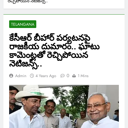
రెచ్చిపోయిన నెటిజన్స్..
TELANGANA
కేసీఆర్ బీహార్ పర్యటనపై
రాజకీయ దుమారం.. ఘాటు
కామెంట్లతో రెచ్చిపోయిన
నెటిజన్స్..
0
Admin
4 Years Ago
1 Mins