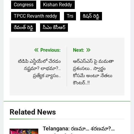
Congress
Kishan Reddy
TPCC Revanth reddy
Trs
కిషన్ రెడ్డి
రేవంత్ రెడ్డి
సీఎం కేసీఆర్
Previous:
Next:
Post
navigation
టిడిపి ఎన్డీయేలో చేరడం
ఆర్ఎస్ఎస్ పై మమతా
నష్టమా? లాభమా?..
ప్రశంసలు.. స్వార్థం
ప్రత్యేక వ్యాసం..
కోసమే అంటూ నేతలు
కౌంటర్..!!
Related News
Telangana: రణమా… శరణమా?…