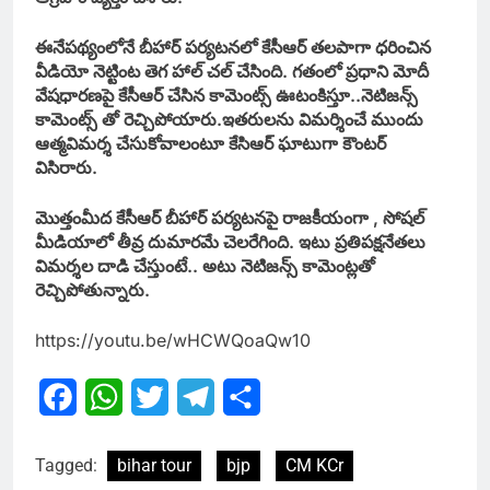
ఈనేపథ్యంలోనే బీహార్ పర్యటనలో కేసీఆర్ తలపాగా ధరించిన
వీడియో నెట్టింట తెగ హాల్ చల్ చేసింది. గతంలో ప్రధాని మోదీ
వేషధారణపై కేసీఆర్ చేసిన కామెంట్స్ ఊటంకిస్తూ..నెటిజన్స్
కామెంట్స్ తో రెచ్చిపోయారు.ఇతరులను విమర్శించే ముందు
ఆత్మవిమర్శ చేసుకోవాలంటూ కేసిఆర్ ఘాటుగా కౌంటర్
విసిరారు.
మొత్తంమీద కేసీఆర్ బీహార్ పర్యటనపై రాజకీయంగా , సోషల్
మీడియాలో తీవ్ర దుమారమే చెలరేగింది. ఇటు ప్రతిపక్షనేతలు
విమర్శల దాడి చేస్తుంటే.. అటు నెటిజన్స్ కామెంట్లతో
రెచ్చిపోతున్నారు.
https://youtu.be/wHCWQoaQw10
Facebook
WhatsApp
Twitter
Telegram
Share
Tagged:
bihar tour
bjp
CM KCr