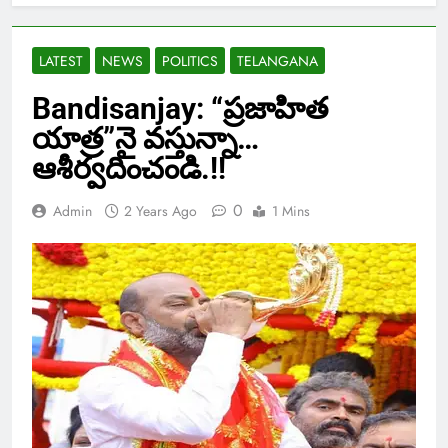
LATEST
NEWS
POLITICS
TELANGANA
Bandisanjay: “ప్రజాహిత
యాత్ర”నై వస్తున్నా…
ఆశీర్వదించండి.!!
0
Admin
2 Years Ago
1 Mins