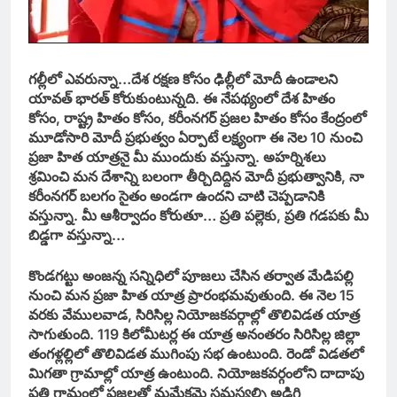
గల్లీలో ఎవరున్నా…దేశ రక్షణ కోసం ఢిల్లీలో మోదీ ఉండాలని
యావత్ భారత్ కోరుకుంటున్నది. ఈ నేపథ్యంలో దేశ హితం
కోసం, రాష్ట్ర హితం కోసం, కరీంనగర్ ప్రజల హితం కోసం కేంద్రంలో
మూడోసారి మోదీ ప్రభుత్వం ఏర్పాటే లక్ష్యంగా ఈ నెల 10 నుంచి
ప్రజా హిత యాత్రనై మీ ముందుకు వస్తున్నా. అహర్నిశలు
శ్రమించి మన దేశాన్ని బలంగా తీర్చిదిద్దిన మోదీ ప్రభుత్వానికి, నా
కరీంనగర్ బలగం సైతం అండగా ఉందని చాటి చెప్పడానికి
వస్తున్నా. మీ ఆశీర్వాదం కోరుతూ… ప్రతి పల్లెకు, ప్రతి గడపకు మీ
బిడ్డగా వస్తున్నా…
కొండగట్టు అంజన్న సన్నిధిలో పూజలు చేసిన తర్వాత మేడిపల్లి
నుంచి మన ప్రజా హిత యాత్ర ప్రారంభమవుతుంది. ఈ నెల 15
వరకు వేములవాడ, సిరిసిల్ల నియోజకవర్గాల్లో తొలివిడత యాత్ర
సాగుతుంది. 119 కిలోమీటర్ల ఈ యాత్ర అనంతరం సిరిసిల్ల జిల్లా
తంగళ్లల్లిలో తొలివిడత ముగింపు సభ ఉంటుంది. రెండో విడతలో
మిగతా గ్రామాల్లో యాత్ర ఉంటుంది. నియోజకవర్గంలోని దాదాపు
ప్రతి గ్రామంలో ప్రజలతో మమేకమై సమస్యల్ని అడిగి