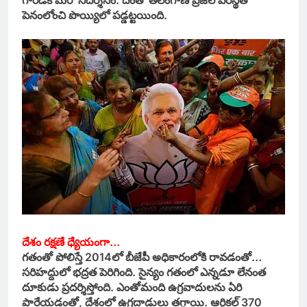
గారడీకి మరో నిదర్శనం. దీంతో తెలంగాణ ప్రజల పరిస్థితి
పెనంలోంచి పొయ్యిలో పడ్డట్టయింది.
దేశం రక్షణే ధ్యేయంగా…
గతంతో పోలిస్తే 2014లో బీజేపీ అధికారంలోకి రావడంతో…
సరిహద్దులో భద్రత పెరిగింది. సైన్యం గతంలో ఎన్నడూ లేనంత
దూకుడు ప్రదర్శిస్తోంది. ఎంతోమంది ఉగ్రవాదులను ఏరి
పారేయడంతో, దేశంలో ఉగ్రదాడులు తగ్గాయి. ఆర్టికల్ 370