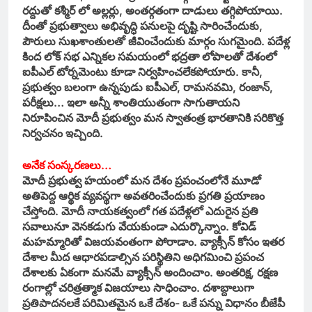
రద్దుతో కశ్మీర్ లో అల్లర్లు, అంతర్గతంగా దాడులు తగ్గిపోయాయి.
దీంతో ప్రభుత్వాలు అభివృద్ధి పనులపై దృష్టి సారించేందుకు,
పౌరులు సుఖశాంతులతో జీవించేందుకు మార్గం సుగమైంది. పదేళ్ల
కింద లోక్ సభ ఎన్నికల సమయంలో భద్రతా లోపాలతో దేశంలో
ఐపీఎల్‌ టోర్నమెంటు కూడా నిర్వహించలేకపోయారు. కానీ,
ప్రభుత్వం బలంగా ఉన్నపుడు ఐపీఎల్, రామనవమి, రంజాన్,
పరీక్షలు… ఇలా అన్నీ శాంతియుతంగా సాగుతాయని
నిరూపించిన మోదీ ప్రభుత్వం మన స్వాతంత్ర భారతానికి సరికొత్త
నిర్వచనం ఇచ్చింది.
అనేక సంస్కరణలు…
మోదీ ప్రభుత్వ హయంలో మన దేశం ప్రపంచంలోనే మూడో
అతిపెద్ద ఆర్థిక వ్యవస్థగా అవతరించేందుకు ప్రగతి ప్రయాణం
చేస్తోంది. మోదీ నాయకత్వంలో గత పదేళ్లలో ఎదురైన ప్రతి
సవాలునూ వెనకడుగు వేయకుండా ఎదుర్కొన్నాం. కోవిడ్
మహమ్మారితో విజయవంతంగా పోరాడాం. వ్యాక్సీన్ కోసం ఇతర
దేశాల మీద ఆధారపడాల్సిన పరిస్థితిని అధిగమించి ప్రపంచ
దేశాలకు ఏకంగా మనమే వ్యాక్సీన్ అందించాం. అంతరిక్ష, రక్షణ
రంగాల్లో చరిత్రత్మాక విజయాలు సాధించాం. దశాబ్దాలుగా
ప్రతిపాదనలకే పరిమితమైన ఒకే దేశం- ఒకే పన్ను విధానం బీజేపీ