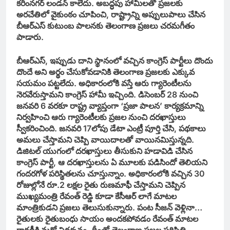
కరీంనగర్ లండన్ కాలేదు. అబద్ధపు హామీలతో ప్రజలకు
అరచేతిలో వైకుంఠం చూపించి, రాష్ట్రాన్ని అప్పులుపాలు చేసిన
బీఆర్ఎస్ కుటుంబ పాలనకు తెలంగాణ ప్రజలు చరమగీతం
పాడారు.
బీఆర్ఎస్, ఇప్పుడు దాని స్థానంలో వచ్చిన కాంగ్రెస్ పార్టీలు దొందు
దొందే అని అర్థం చేసుకోవడానికి తెలంగాణ ప్రజలకు ఎక్కువ
సయమం పట్టలేదు. అధికారంలోకి వస్తే ఆరు గ్యారెంటీలను
నెరవేరుస్తామని కాంగ్రెస్ హామీ ఇచ్చింది. డిసెంబర్ 28 నుంచి
జనవరి 6 వరకూ రాష్ట్ర వ్యాప్తంగా ‘ప్రజా పాలన’ కార్యక్రమాన్ని
నిర్వహించి ఆరు గ్యారెంటీలకు ప్రజల నుంచి దరఖాస్తులు
స్వీకరించింది. జనవరి 17లోపు డేటా ఎంట్రీ పూర్తి చేసి, పథకాలు
అమలు చేస్తామని చెప్పి వాయిదాలతో వాయినమిస్తున్నది.
డిజిటల్ యుగంలో దరఖాస్తులు తీసుకుని హడావిడి చేసిన
కాంగ్రెస్ పార్టీ, ఆ దరఖాస్తులను ఏ మూలకు పడిసిందో తెలియని
గందరగోళ పరిస్థితలను చూస్తున్నాం. అధికారంలోకి వచ్చిన 30
రోజుల్లోనే రూ.2 లక్షల రైతు రుణమాఫీ చేస్తామని చెప్పిన
ముఖ్యమంత్రి రేవంత్ రెడ్డి కూడా కేసీఆర్ లాగే మాటల
మాంత్రికుడని ప్రజలు తెలుసుకున్నారు. పంట సీజన్ వెళ్లినా…
రైతులకు రైతుబంధు సాయం అందకపోవడం రేవంత్ మాటల