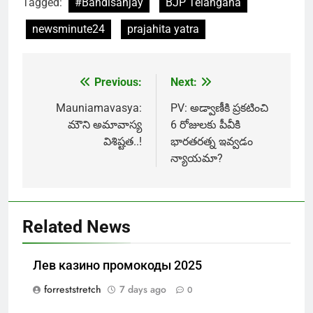
Tagged:
#Bandisanjay
BJP Telangana
newsminute24
prajahita yatra
Previous:
Next:
Post
navigation
Mauniamavasya:
PV: అడ్వాణీకి ప్రకటించి
మౌని అమావాస్య
6 రోజులకు పీవీకి
విశిష్టత..!
భారతరత్న ఇవ్వడం
న్యాయమా?
Related News
Лев казино промокоды 2025
forreststretch
7 days ago
0