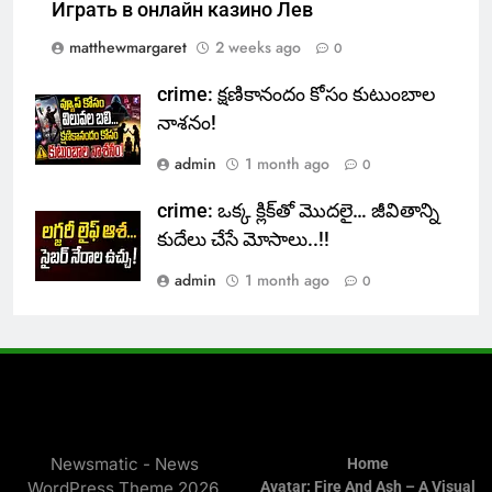
Играть в онлайн казино Лев
matthewmargaret
2 weeks ago
0
crime: క్షణికానందం కోసం కుటుంబాల
నాశనం!
admin
1 month ago
0
crime: ఒక్క క్లిక్‌తో మొదలై… జీవితాన్ని
కుదేలు చేసే మోసాలు..!!
admin
1 month ago
0
Newsmatic - News
Home
WordPress Theme 2026.
Avatar: Fire And Ash – A Visual