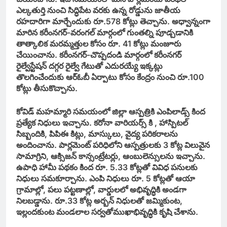
ఎల్కతుర్తి నుంచి సిద్ధిపేట వరకు ఉన్న రోడ్డును జాతీయ
రహదారిగా మార్చేందుకు రూ.578 కోట్లు తెచ్చాను. అధ్వాన్నంగా
మారిన కరీంనగర్-వరంగల్ మార్గంలో గుంతల్ని పూడ్చడానికి
తాత్కాలిక మరమ్మత్తుల కోసం రూ. 41 కోట్లు మంజూరు
చేయించాను. కరీంనగర్-చొప్పదండి మార్గంలో కరీంనగర్
రైల్వేస్టేషన్ దగ్గర రైల్వే గేటుతో ఎదురయ్యే ఇక్కట్లు
తొలగించేందుకు ఆర్ఓబీ ఏర్పాటు కోసం కేంద్రం నుంచి రూ.100
కోట్లు తీసుకొచ్చాను.
కోవిడ్ మహమ్మారి సమయంలో జిల్లా ఆస్పత్రికి ఎంపిలాడ్స్ కింద
ప్రత్యేక నిధులు ఇచ్చాను. కరోనా వారియర్స్ కి , హాస్పిటల్
సిబ్బందికి, పిపిఈ కిట్లు, మాస్కులు, వైద్య పరికరాలను
అందించాను. పార్లమెంట్ పరిధిలోని ఆస్పత్రులకు 3 కోట్ల విలువైన
సామాగ్రిని, ఆక్సిజన్ కాన్సంట్రేటర్లు, ఆంబులెన్సులను ఇచ్చాను.
ఉపాధి హామీ పథకం కింద రూ. 5.33 కోట్లతో వివిధ పనులకు
నిధులు సమకూర్చాను. ఎంపి నిధులు రూ. 5 కోట్లతో ఆయా
గ్రామాల్లో, పలు పట్టణాల్లో, వార్డులలో అభివృద్ధికి అండగా
నిలబడ్డాను. రూ.33 కోట్ల అర్బన్ నిధులతో జమ్మికుంట,
ఇల్లందకుంట మండలాల సర్వతోముఖాభివృద్ధికి కృషి చేశాను.