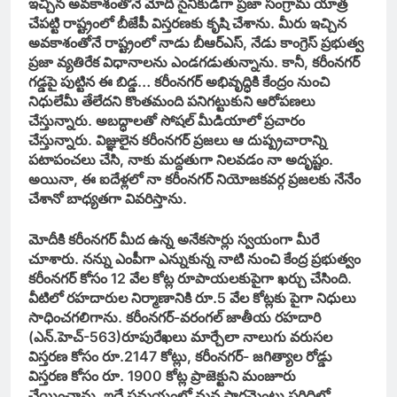
ఇచ్చిన అవకాశంతోనే మోదీ సైనికుడిగా ప్రజా సంగ్రామ యాత్ర
చేపట్టి రాష్ట్రంలో బీజేపీ విస్తరణకు కృషి చేశాను. మీరు ఇచ్చిన
అవకాశంతోనే రాష్ట్రంలో నాడు బీఆర్ఎస్, నేడు కాంగ్రెస్ ప్రభుత్వ
ప్రజా వ్యతిరేక విధానాలను ఎండగడుతున్నాను. కానీ, కరీంనగర్
గడ్డపై పుట్టిన ఈ బిడ్డ… కరీంనగర్ అభివృద్ధికి కేంద్రం నుంచి
నిధులేమీ తేలేదని కొంతమంది పనిగట్టుకుని ఆరోపణలు
చేస్తున్నారు. అబద్ధాలతో సోషల్ మీడియాలో ప్రచారం
చేస్తున్నారు. విజ్ఞులైన కరీంనగర్ ప్రజలు ఆ దుష్ప్రచారాన్ని
పటాపంచలు చేసి, నాకు మద్దతుగా నిలవడం నా అదృష్టం.
అయినా, ఈ ఐదేళ్లలో నా కరీంనగర్ నియోజకవర్గ ప్రజలకు నేనేం
చేశానో బాధ్యతగా వివరిస్తాను.
మోదీకి కరీంనగర్ మీద ఉన్న అనేకసార్లు స్వయంగా మీరే
చూశారు. నన్ను ఎంపీగా ఎన్నుకున్న నాటి నుంచి కేంద్ర ప్రభుత్వం
కరీంనగర్ కోసం 12 వేల కోట్ల రూపాయలకుపైగా ఖర్చు చేసింది.
వీటిలో రహదారుల నిర్మాణానికి రూ.5 వేల కోట్లకు పైగా నిధులు
సాధించగలిగాను. కరీంనగర్-వరంగల్ జాతీయ రహదారి
(ఎన్.హెచ్-563)రూపురేఖలు మార్చేలా నాలుగు వరుసల
విస్తరణ కోసం రూ.2147 కోట్లు, కరీంనగర్- జగిత్యాల రోడ్డు
విస్తరణ కోసం రూ. 1900 కోట్ల ప్రాజెక్టుని మంజూరు
చేయించాను. ఇదే సమయంలో మన పార్లమెంటు పరిధిలో