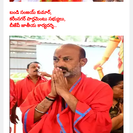
బండి సంజయ్ కుమార్,
కరీంనగర్ పార్లమెంటు సభ్యులు,
బీజేపీ జాతీయ కార్యదర్శి..