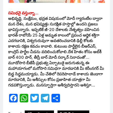
సమిధనై వస్తున్నా…
అభివృద్ధి, సంక్షేమం, భద్రత విషయంలో మోదీ గ్యారంటీల ద్వారా
మన దేశం, మన భవిష్యత్తు సురక్షిత హస్తాల్లో ఉందని ప్రజలు
భావిస్తున్నారు. ఇప్పటికే జీ-20 దేశాలకు నేతృత్వం వహించిన
భారత్ రాబోయే 25 ఏళ్ల అమృత కాలంలో ప్రపంచ ఆర్థిక శక్తిగా
ఎదగడానికి, విశ్వగురువుగా అవతరించడానికి ఢిల్లీ కోటకు
కాశాయ రక్షణ కవచం కావాలి. కుటుంబ పార్టీలైన బీఆర్ఎస్,
కాంగ్రెస్ పార్టీల చీడను వదిలించుకోవాలి.దేశ హితం కోసం అబ్‌కీ
బార్ 400 పార్, తీస్రీ బార్ మోదీ సర్కార్ నినాదంతో…
మూడోసారి బీజేపీ ప్రభుత్వ ఏర్పాటుకై జరుగుతున్న ఈ
మహాయాగంలో మరోసారి సమిధగా మారడానికి మీ కరీంనగర్ మీ
బిడ్డ సిద్ధమయ్యాడు. మీ చేతిలో రెపరెపాలాడే కాశాయ జెండాగా
మారడానికి, మీ ఆశీస్సుల కోసం ప్రజాహిత యాత్రగా మీ
గడపకొస్తున్నాడు. మనస్ఫూర్తిగా ఆశీర్వదిస్తారని ఆశిస్తూ…
Facebook
WhatsApp
Twitter
Telegram
Share