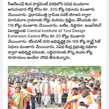
సీఆర్ఐఎఫ్ కింద పార్లమెంట్ పరిధిలోని వివిధ మండలాల
అనుసంధాన రోడ్ల కోసం రూ. 205 కోట్ల నిధులను మంజూరు
చేయించాను. ప్రధానమంత్రి గ్రామీణ సడక్ యోజన ద్వారా
మారుమూల గ్రామాలకు రోడ్లు మరియు బ్రిడ్జిలు వేసేందుకు రూ.
116 కోట్లు మంజూరు చేయించాను. ఐటీఐ, డిప్లొమా, ఇంజనీరింగ్
విద్యార్థులకు Central institute of Tool Design
Extension Centre కోసం రూ.20 కోట్లు మంజూరు
చేయించాను. కరీంనగర్ నగర అభివృద్ధికై రూ.198 కోట్ల స్మార్ట్ సిటీ
నిధులు మంజూరు చేయించాను. వివిధ కేంద్ర ప్రభుత్వ పథకాల
ద్వారా అభివృద్ధి పనులకు, లబ్దిదారులకు కొన్ని వందల కోట్ల
రూపాయలు అందేలా చొరవ తీసుకున్నాను.