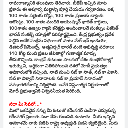
రామరాజ్యానికి తలుపులు తెరిచారు. బీజేపీ ఇచ్చిన మాట
ప్రకారం ఈ అపూర్వ ఘట్టాన్ని పూర్తి చేయడం గర్వకారణం. ఇక,
100 శాతం పల్లెలకు రోడ్లు, 100 శాతం ప్రజలకు బ్యాంకు
అకౌంట్లు, 100 శాతం మందికి ఆయుష్మాన్ భారత్ కార్డులు,
100శాతం ఉజ్వల గ్యాస్ కనెక్షన్లు అందించాలనే సంకల్పం వికసిత్
భారత్ సంకల్ప్ యాత్రతో పరిపూర్ణమైంది. కేంద్ర ప్రభుత్వం ప్రవేశ
పెట్టిన అనేక సంక్షేమ పథకాలతో పాటు మేక్ ఇన్ ఇండియా,
డిజిటల్ పేమెంట్స్, ఆత్మనిర్భర్ భారత్ వంటి అభివృద్ధి పథకాలు
140 కోట్ల మంది ప్రజల జీవితాల్లో గుణాత్మక మార్పు
తీసుకొచ్చింది. కాంగ్రెస్ కుటుంబ పాలనలో దేశం కుంభకోణాల్లో
ఇరుక్కుని, ఆర్థికంగా చితికిపోయిన దశలో మోదీ ప్రభుత్వం
అధికారంలోకి వచ్చింది. నాటి నుంచి సబ్ కా సాత్, సబ్ కా వికాస్,
సబ్ కా విశ్వాస్ నినాదాలకు సబ్ కా ప్రయాస్ నినాదంతో
నవభారతదేశాన్ని నిర్మిస్తోంది. అనేక విప్లవాత్మక నిర్ణయాలతో
మోదీ ప్రభుత్వానికి విశ్వసనీయత పెరిగింది.
సదా మీ సేవలో…*
మీలో ఒకడినైన నన్ను మీ ఓటుతో కరీంనగర్ ఎంపీగా ఎన్నుకున్న
కరీంనగర్ ప్రజలకు సదా నేను రుణపడి ఉంటాను. మీరు ఇచ్చిన
అవకాశమే నాకు బిజెపి రాష్ట్ర అధ్యక్షుడి పదవి కట్టబెట్టింది. మీరు