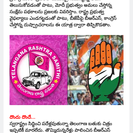
తెలుసుకోవడంతో పాటు, మోదీ ప్రభుత్వం అమలు చేస్తోన్న
సంక్షేమ పథకాలను ప్రజలకు వివరిస్తాం. రాష్ట్ర ప్రభుత్వ
వైఫల్యాలు ఎండగట్టడంతో పాటు, బీజేపీపై బీఆర్ఎస్, కాంగ్రెస్
చేస్తోన్న దుష్ప్రాచరాలను ఈ యాత్ర ద్వారా తిప్పికొడతాం.
దొందు దొందే…
స్వరాష్ట్రం సిద్ధించి పదేళ్లవుతున్నా తెలంగాణ బతుకు చిత్రం
ఇప్పటికీ మారలేదు. తొమ్మిదున్నరేళ్లు పాలించిన బీఆర్ఎస్