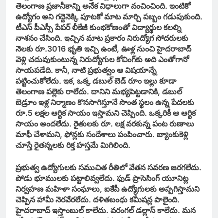
తెలంగాణ ప్రజానీకాన్ని అనేక విధాలుగా వంచించింది. ఇంటికో
ఉద్యోగం అని గద్దెనెక్కి పూటకో మాట మార్చి పబ్బం గడుపుకుంది.
టీఎస్ పీఎస్సీ పేపర్ లీకేజీ కుంభకోణంతో విద్యార్థుల కలల్ని
నాశనం చేసింది. ఇచ్చిన మాట ప్రకారం నిరుద్యోగ సోదరులకు
నెలకు రూ.3016 భృతి ఇచ్చి ఉంటే, ఊళ్ల నుంచి హైదరాబాద్‌
వెళ్లి చదువుకుంటున్న నిరుద్యోగుల కోచింగ్‌కు అది ఎంతోగానో
సాయపడేది. కానీ, నాటి ప్రభుత్వం ఆ విషయాన్నే
పట్టించుకోలేదు. ఇక, ఒక్క డబుల్ బెడ్ రూం ఇల్లు కూడా
తెలంగాణ పల్లెకు రాలేదు. దానిని మభ్యపెట్టడానికి, డబుల్
బెడ్రూం ఇళ్ల నిర్మాణం కొనసాగిస్తూనే సొంత స్థలం ఉన్న పేదలకు
రూ.5 లక్షల ఆర్థిక సాయం ఇస్తామని చెప్పింది. ఒక్కరికీ ఆ ఆర్థిక
సాయం అందలేదు. రైతులకు రూ. లక్ష వరకున్న పంట రుణాలు
మాఫీ చేశామని, ఫోన్లకు సందేశాలు పంపించారు. బ్యాంకుకెళ్లి
చూస్తే రైతన్నలకు రిక్త హస్తమే మిగిలింది.
ప్రభుత్వ ఉద్యోగులకు సముచిత రీతిలో వేతన సవరణ జరగలేదు.
పోడు భూములకు పట్టాలివ్వలేదు. ఫుడ్ ప్రాసెసింగ్ యూనిట్ల
నిర్వహణ మహిళా సంఘాలు, ఐకేపీ ఉద్యోగులకు అప్పగిస్తామని
చెప్పిన హామీ నెరవేరలేదు. దళితబంధు కమీషన్ల పాలైంది.
హైదరాబాద్ ఇస్తాంబుల్ కాలేదు. వరంగల్ డల్లాస్ కాలేదు. మన