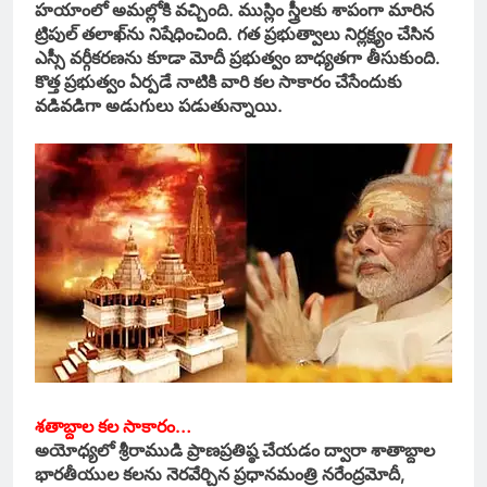
హయాంలో అమల్లోకి వచ్చింది. ముస్లిం స్త్రీలకు శాపంగా మారిన
ట్రిపుల్‌ తలాఖ్‌ను నిషేధించింది. గత ప్రభుత్వాలు నిర్లక్ష్యం చేసిన
ఎస్సీ వర్గీకరణను కూడా మోదీ ప్రభుత్వం బాధ్యతగా తీసుకుంది.
కొత్త ప్రభుత్వం ఏర్పడే నాటికి వారి కల సాకారం చేసేందుకు
వడివడిగా అడుగులు పడుతున్నాయి.
శతాబ్దాల కల సాకారం…
అయోధ్యలో శ్రీరాముడి ప్రాణప్రతిష్ఠ చేయడం ద్వారా శాతాబ్దాల
భారతీయుల కలను నెరవేర్చిన ప్రధానమంత్రి నరేంద్రమోదీ,