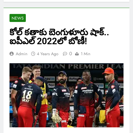
NEWS
కోల్ కతాకు బెంగుళూరు షాక్..
ఐపీఎల్ 2022లో బోణీ!
0
Admin
4 Years Ago
1 Min