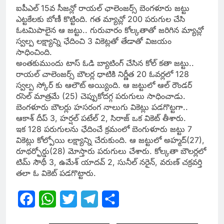
ఐపీఎల్ 15వ సీజన్లో రాయల్ ఛాలెంజర్స్ బెంగళూరు జట్టు
ఎట్టకేలకు బోణీ కొట్టింది. గత మ్యాచ్లో 200 పరుగుల చేసి
ఓటమిపాలైన ఆ జట్టు.. గురువారం కోల్కతాతో జరిగిన మ్యాచ్లో
స్వల్ప లక్ష్యాన్ని ఛేదించి 3 వికెట్లతో తేడాతో విజయం
సాధించింది.
అంతకుముందు టాస్ ఓడి బ్యాటింగ్ చేసిన కోల్ కతా జట్టు..
రాయల్ చాలెంజర్స్ బౌలర్ల ధాటికి నిర్ణీత 20 ఓవర్లలో 128
స్వల్ప స్కోర్ కు ఆలౌట్ అయ్యింది. ఆ జట్టులో ఆల్ రౌండర్
రసెల్ మాత్రమే (25) చెప్పుకోదగ్గ పరుగులు సాధించాడు.
బెంగళూరు బౌలర్లు హసరంగ నాలుగు వికెట్లు పడగొట్టగా..
ఆకాశ్ దీప్ 3, హర్షల్ పటేల్ 2, సిరాజ్ ఒక వికెట్ తీశారు.
ఇక 128 పరుగులను ఛేదించే క్రమంలో బెంగుళూరు జట్టు 7
వికెట్లు కోల్పోయి లక్ష్యాన్ని చేరుకుంది. ఆ జట్టులో అహ్మద్(27),
రూథర్ఫోర్డు(28) మోస్తారు పరుగులు చేశారు. కోల్కతా బౌలర్లలో
టిమ్ సౌథీ 3, ఉమేశ్ యాదవ్ 2, సునీల్ నరైన్, వరుణ్ చక్రవర్తి
తలా ఓ వికెట్ పడగొట్టారు.
Facebook
WhatsApp
Twitter
Telegram
Share