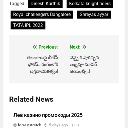
Tagged:
Dinesh Karthik
Kolkata knight riders
Royal challengers Bangalore
Shreyas ayyar
TATA IPL 2022
Previous:
Next:
Post
navigation
తెలంగాణపై బీజేపీ
చెన్నై కి షాకిచ్చిన
ఫోకస్.. రంగంలోకి
లఖ్నవూ సూపర్
అగ్రనాయకత్వం!
జెయింట్స్..!
Related News
Лев казино промокоды 2025
forreststretch
5 days ago
0