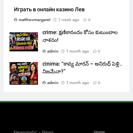
Играть в онлайн казино Лев
matthewmargaret
1 week ago
0
crime: క్షణికానందం కోసం కుటుంబాల
నాశనం!
admin
1 month ago
0
cinima: “కావ్య మారన్ – అనిరుధ్ పెళ్లి..
నిజమేనా?”
admin
1 month ago
0
Newsmatic - News
Home