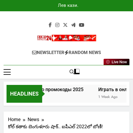
Skip
Лев казино
to
промокоды
2025
content
Newsminute24
Get All Updated Telugu News
NEWSLETTER
RANDOM NEWS
Live Now
Лев казино промокоды 2025
Играть в онлайн
HEADLINES
5 Days Ago
1 Week Ago
Home
News
కోల్ కతాకు బెంగుళూరు షాక్.. ఐపీఎల్ 2022లో బోణీ!