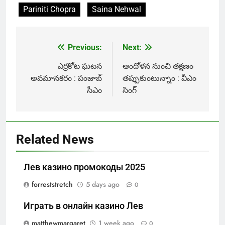
Pariniti Chopra
Saina Nehwal
Previous:
Next:
Post
navigation
ఎర్రకోట ఘటన
ఆందోళన నుంచి తక్షణం
అవమానకరం : పంజాబ్
తప్పుకుంటున్నాం : వీఎం
సీఎం
సింగ్
Related News
Лев казино промокоды 2025
forreststretch
5 days ago
0
Играть в онлайн казино Лев
matthewmargaret
1 week ago
0