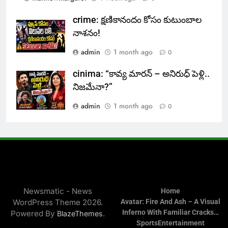
crime: క్షణికానందం కోసం కుటుంబాల
నాశనం!
admin
1 month ago
0
cinima: “కావ్య మారన్ – అనిరుధ్ పెళ్లి..
నిజమేనా?”
admin
1 month ago
0
Newsmatic - News
Home
WordPress Theme 2026.
Avatar: Fire And Ash – A Visual
Inferno With Familiar Cracks…
Powered By
.
BlazeThemes
Sports
Entertainment