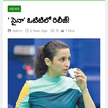
NEWS
‘ సైనా’ ఓటిటిలో రిలీజ్!
0
Admin
6 Years Ago
1 Mins