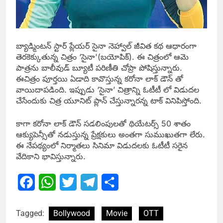
బ్యాడ్మింటన్ స్టార్ ప్లేయర్ సైనా నెహ్వాల్ జీవిత కథ ఆధారంగా
తెరకెక్కుతున్న చిత్రం ‘సైనా'(బయోపిక్). ఈ చిత్రంలో ఆమె
పాత్రను బాలీవుడ్ బ్యూటీ పరిణీతి చోప్రా పోషిస్తున్నారు.
ఈచిత్రం పూర్తయి ఏడాది కావొస్తున్న కరోనా లాక్ డౌన్ తో
వాయిదాపడింది. ఇప్పుడు ‘సైనా’ చిత్రాన్ని ఓటీటీ లో విడుదల
చేసేందుకు చిత్ర యూనిట్ ప్లాన్ చేస్తున్నారన్న టాక్ వినిపిస్తోంది.
కాగా కరోనా లాక్ డౌన్ సడలింపులతో థియేటర్స్ 50 శాతం
ఆక్యుపెన్సీతో నడుస్తున్న ప్రేక్షకులు అంతగా సుముఖుతగా లేరు.
ఈ నేపథ్యంలో నిర్మాతలు సినిమా విడుదలకు ఓటీటీ సరైన
వేదికాని భావిస్తున్నారు.
Facebook
WhatsApp
Twitter
Telegram
Share
Tagged:
Bollywood
Movie
OTT