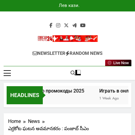
Skip
Лев казино
to
промокоды
2025
content
Newsminute24
Get All Updated Telugu News
NEWSLETTER
RANDOM NEWS
Live Now
Лев казино промокоды 2025
Играть в онлай
HEADLINES
6 Days Ago
1 Week Ago
Home
News
ఎర్రకోట ఘటన అవమానకరం : పంజాబ్ సీఎం