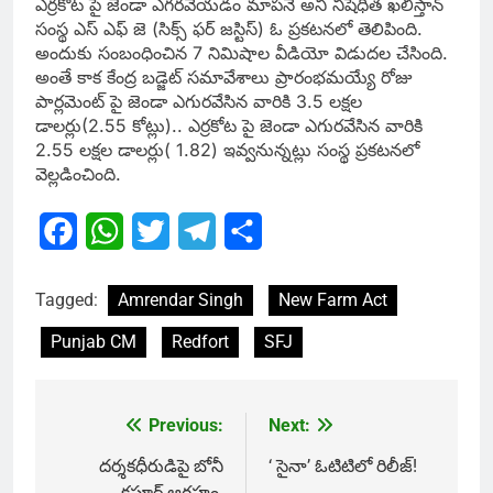
ఎర్రకోట పై జెండా ఎగరవేయడం మాపనే అని నిషేధిత ఖలిస్తాన్
సంస్థ ఎస్ ఎఫ్ జె (సిక్స్ ఫర్ జస్టిస్) ఓ ప్రకటనలో తెలిపింది.
అందుకు సంబంధించిన 7 నిమిషాల వీడియో విడుదల చేసింది.
అంతే కాక కేంద్ర బడ్జెట్ సమావేశాలు ప్రారంభమయ్యే రోజు
పార్లమెంట్ పై జెండా ఎగురవేసిన వారికి 3.5 లక్షల
డాలర్లు(2.55 కోట్లు).. ఎర్రకోట పై జెండా ఎగురవేసిన వారికి
2.55 లక్షల డాలర్లు( 1.82) ఇవ్వనున్నట్లు సంస్థ ప్రకటనలో
వెల్లడించింది.
Facebook
WhatsApp
Twitter
Telegram
Share
Tagged:
Amrendar Singh
New Farm Act
Punjab CM
Redfort
SFJ
Previous:
Next:
Post
navigation
దర్శకధీరుడిపై బోనీ
‘ సైనా’ ఓటిటిలో రిలీజ్!
కపూర్ ఆగ్రహం.