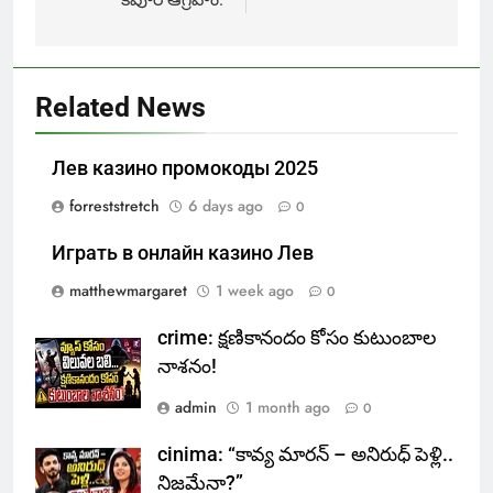
Related News
Лев казино промокоды 2025
forreststretch
6 days ago
0
Играть в онлайн казино Лев
matthewmargaret
1 week ago
0
crime: క్షణికానందం కోసం కుటుంబాల
నాశనం!
admin
1 month ago
0
cinima: “కావ్య మారన్ – అనిరుధ్ పెళ్లి..
నిజమేనా?”