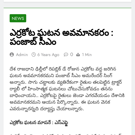
NEWS
ఎర్రకోట ఘటన అవమానకరం :
పంజాబ్ సీఎం
0
Admin
6 Years Ago
1 Min
దేశ రాజధాని ఢిల్లీలో రిపబ్లిక్ డే రోజున ఎర్రకోట వద్ద జరిగిన
ఘటన అవమానకరమని పంజాబ్ సీఎం అమరేందర్ సింగ్
అన్నారు. సాగు చట్టాలకు వ్యతిరేకంగా రైతుల తలపెట్టిన ట్రాక్టర్
ర్యాలీ లో హింసాత్మక ఘటనలు చోటుచేసుకోవడం తనను
బాధించాయని.. ఎర్రకోటపై రైతులు జెండా ఎగరవేయడం దేశానికి
అవమానకరమని ఆయన పేర్కొన్నారు. ఈ ఘటన వెనక
ఎవరున్నారన్నది దర్యాప్తు చేయాలన్నారు.
ఎర్రకోట ఘటన మాపనే : ఎస్ఎఫ్జె