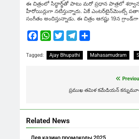
ఈ చిత్రంలో సిద్ధార్థ్‌తో పాటు మరో ప్రధాన పాత్రలో శర్
హీరోయిన్లుగా నటిస్తున్నారు. ఏకే ఎంటర్‌టైన్‌మెంట్స్‌ పతాక
సంగీతం అందిస్తున్నాడు. ఈ చిత్రం ఆగష్టు 19న గ్రాండ్‌
Facebook
WhatsApp
Twitter
Telegram
Share
Tagged:
Ajay Bhupathi
Mahasamudram
Previou
Post
navigation
ప్రముఖ తమిళ కమేడియన్ కన్నుమూ
Related News
Лев казино промокоды 2025