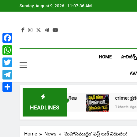
Skip
Sunday, August 9, 2026
11:07:37 AM
to
content
Facebook
HOME
పాలిటిక్స్
WhatsApp
Twitter
AV
Telegram
Share
ать в онлайн казино Лев
crime: క్షణికాన
eks Ago
1 Month Ago
HEADLINES
Home
News
‘మహాసముద్రం’ ఫస్ట్ లుక్ విడుదల!