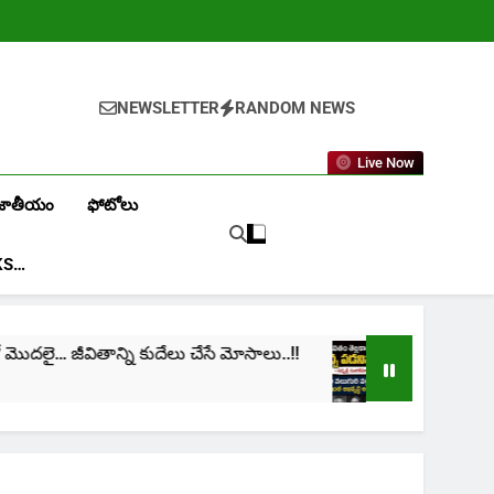
NEWSLETTER
RANDOM NEWS
Live Now
జాతీయం
ఫోటోలు
KS…
జీవితాన్ని కుదేలు చేసే మోసాలు..!!
cinima: “నా జీవిత
1 Month Ago