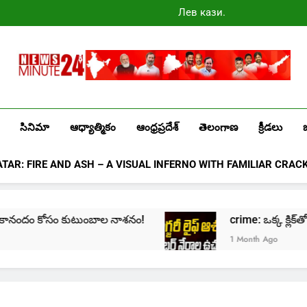
Лев казино
промокоды
2025
Newsminute24
Get All Updated Telugu News
సినిమా
ఆధ్యాత్మికం
ఆంధ్రప్రదేశ్
తెలంగాణ
క్రీడలు
ATAR: FIRE AND ASH – A VISUAL INFERNO WITH FAMILIAR CRAC
ందం కోసం కుటుంబాల నాశనం!
crime: ఒక్క క్లిక్‌తో మొదలై… 
1 Month Ago