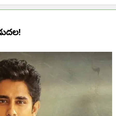
ిడుదల!