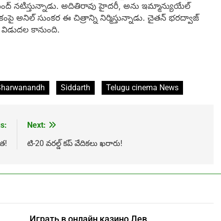
వానంద్ నటిస్తున్నాడు. అదితిరావు హైదరీ, అను ఇమ్మాన్యుయేల్
ంపై అనిల్‌ సుంకర ఈ చిత్రాన్ని నిర్మిస్తున్నాడు. చైతన్‌ భరద్వాజ్‌
గా విడుదల కానుంది.
Sharwanandh
Siddarth
Telugu cinema News
s:
Next:
త!
టి-20 వరల్డ్ కప్ వేదికలు ఖరారు!
Играть в онлайн казино Лев