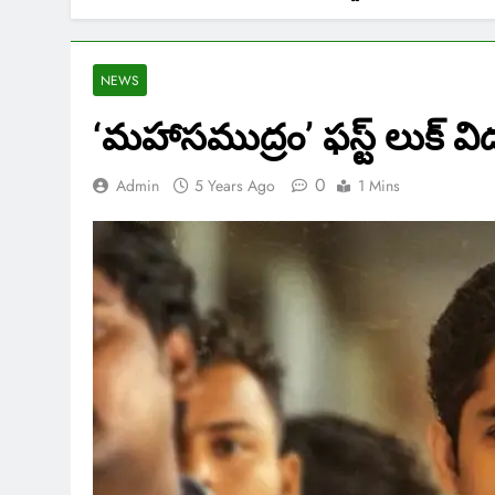
NEWS
‘మహాసముద్రం’ ఫస్ట్ లుక్ వ
0
Admin
5 Years Ago
1 Mins