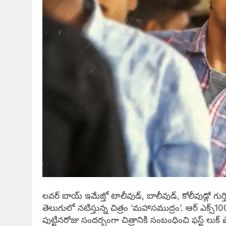
లవర్ బాయ్ ఇమేజ్తో టాలీవుడ్, బాలీవుడ్, కోలీవుడ్లో గుర్
తెలుగులో నటిస్తున్న చిత్రం ‘మహాసముద్రం’. ఆర్ ఎక్స్1
పుట్టినరోజు సందర్భంగా చిత్రానికి సంబంధించి ఫస్ట్ లుక్ పోస్