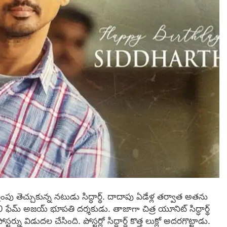
తింపు తెచ్చుకున్న నటుడు సిద్ధార్థ్. దాదాపు ఏడేళ్ల తర్వాత అతను
00 ఫేమ్ అజయ్ భూపతి దర్శకుడు. తాజాగా చిత్ర యూనిట్ సిద్ధార్థ్
టర్ను విడుదల చేసింది. పోస్టర్లో సిద్దార్ద్ కొత్త లుక్లో అదరగొట్టాడు.