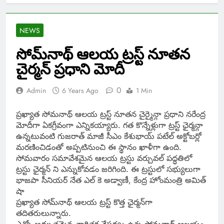
NEWS
సోమ్‌నాథ్‌ ఆలయ ట్రస్ట్ నూతన
చైర్మన్ ప్రధాని మోదీ
0
Admin
6 Years Ago
1 Min
ప్రఖ్యాత సోమనాథ్ ఆలయ ట్రస్ట్ నూతన చైర్మైన్గా ప్రధాని నరేంద్ర
మోదీగా ఏకగ్రీవంగా ఎన్నికయ్యారు. గత కొన్నేళ్లుగా ట్రస్ట్ ఛైర్మన్గా
ఉన్నటువంటి గుజరాత్ మాజీ సీఎం కేశుభాయ్ పటేల్ అక్టోబర్లో
మరణించిడంతో అప్పటినుంచి ఈ స్థానం ఖాళీగా ఉంది.
సోమవారం సమావేశమైన ఆలయ ట్రస్టు వర్చువల్ పద్ధతిలో
ట్రస్టు ఛైర్మన్ ని ఎన్నుకోవడం జరిగింది. ఈ ట్రస్టులో సభ్యులుగా
భాజపా సీనియర్ నేత ఎల్ కె అడ్వాణీ, కేంద్ర హోంమంత్రి అమిత్
షా
ప్రఖ్యాత సోమ్‌నాథ్‌ ఆలయ ట్రస్ట్‌ కొత్త ఛైర్మన్‌గా
తదితరులున్నారు.