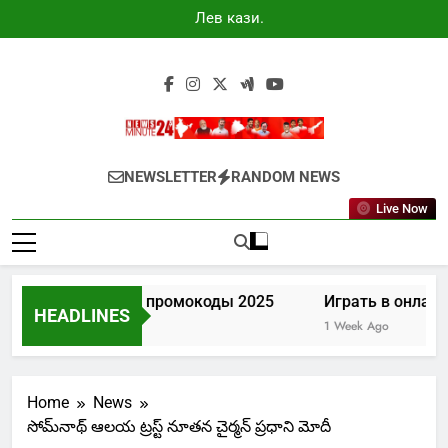
Skip
Лев казино
to
промокоды
2025
content
Newsminute24
Get All Updated Telugu News
NEWSLETTER
RANDOM NEWS
Live Now
Лев казино промокоды 2025
Играть в онлайн
HEADLINES
4 Days Ago
1 Week Ago
Home
News
సోమ్‌నాథ్‌ ఆలయ ట్రస్ట్ నూతన చైర్మన్ ప్రధాని మోదీ