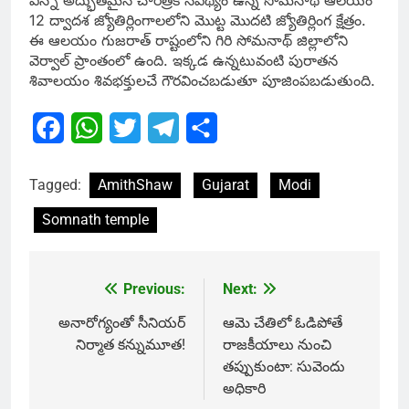
ఎన్నో అద్భుతమైన చారిత్రక నేపథ్యం ఉన్న సోమనాథ్ ఆలయం
12 ద్వాదశ జ్యోతిర్లింగాలలోని మొట్ట మొదటి జ్యోతిర్లింగ క్షేత్రం.
ఈ ఆలయం గుజరాత్ రాష్టంలోని గిరి సోమనాథ్ జిల్లాలోని
వెర్వాల్ ప్రాంతంలో ఉంది. ఇక్కడ ఉన్నటువంటి పురాతన
శివాలయం శివభక్తులచే గౌరవించబడుతూ పూజింపబడుతుంది.
Facebook
WhatsApp
Twitter
Telegram
Share
Tagged:
AmithShaw
Gujarat
Modi
Somnath temple
Previous:
Next:
Post
navigation
అనారోగ్యంతో సీనియర్
ఆమె చేతిలో ఓడిపోతే
నిర్మాత కన్నుమూత!
రాజకీయాలు నుంచి
తప్పుకుంటా: సువెందు
అధికారి