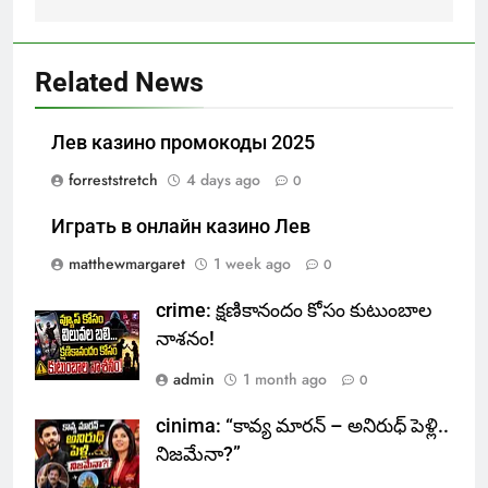
Related News
Лев казино промокоды 2025
forreststretch
4 days ago
0
Играть в онлайн казино Лев
matthewmargaret
1 week ago
0
crime: క్షణికానందం కోసం కుటుంబాల
నాశనం!
admin
1 month ago
0
cinima: “కావ్య మారన్ – అనిరుధ్ పెళ్లి..
నిజమేనా?”