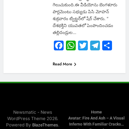
గెలుచుకుంది.ఈ వీడియోను బెంగళూరు
పార్లమెంటు సభ్యుడు పిసి మోహన్
శుక్రవారం ట్విట్టర్‌లో షేర్ చేశారు. ”
దేశభక్తిని యువతలో పెంపొందించడం
తల్లిదండ్రుల…
Facebook
WhatsApp
Twitter
Telegram
Share
Read More
Newsmatic - News
Home
WordPress Theme 2026.
Avatar: Fire And Ash – A Visual
Inferno With Familiar Cracks…
Powered By
.
BlazeThemes