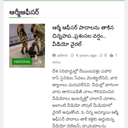
ఆర్మీఆఫీసర్
ఆర్మీ ఆఫీసర్ పాదాలను తాకిన
చిన్నపాప..ప్రశంసల వర్షం..
వీడియో వైరల్
admin
4 years ago
0
1
NATIONAL
mins
దేశ సరిహద్దుల్లో రేయింబవళ్లు పహార
కాసే సైనికుల సేవలు వెలకట్టలేనివి. వారి
త్యాగాలు మరువలేనివి. వీధుల్లో భాగంగా
వారు తారసపడితే చాలు గౌరవవించిన
వీడియోలు ఇంటర్నెట్లో చాలానే చూశాం.
అలాంటి వీడియో సోషల్ మీడియాలో
వైరల్ అవుతోంది. ఓ చిన్న అమ్మాయి ఆర్మీ
ఆఫీసర్ పాదాలు తాకి కళ్లకు అద్దుకున్న
వీడియో నెటిజన్స్ హృదయాలను