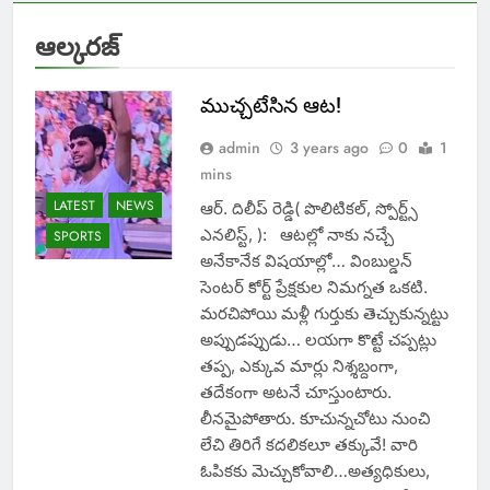
ఆల్కరజ్
ముచ్చటేసిన ఆట!
admin
3 years ago
0
1
mins
LATEST
NEWS
ఆర్. దిలీప్ రెడ్డి( పొలిటికల్, స్పోర్ట్స్
ఎనలిస్ట్, ): ఆటల్లో నాకు నచ్చే
SPORTS
అనేకానేక విషయాల్లో… వింబుల్డన్
సెంటర్ కోర్ట్ ప్రేక్షకుల నిమగ్నత ఒకటి.
మరచిపోయి మళ్లీ గుర్తుకు తెచ్చుకున్నట్టు
అప్పుడప్పుడు… లయగా కొట్టే చప్పట్లు
తప్ప, ఎక్కువ మార్లు నిశ్శబ్దంగా,
తదేకంగా అటనే చూస్తుంటారు.
లీనమైపోతారు. కూచున్నచోటు నుంచి
లేచి తిరిగే కదలికలూ తక్కువే! వారి
ఓపికకు మెచ్చుకోవాలి…అత్యధికులు,