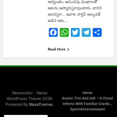
ఆద్యంతం, ఆనందపు ముఖాలతో
ఆటను ఆస్వాదిస్తూవుంటారు. వారిని
అలరిస్తూ… ఇవాళ, కార్లస్ ఆల్కరజ్
ఆడిన ఆట…
Facebook
WhatsApp
Twitter
Telegram
Share
Read More
Newsmatic - News
Home
WordPress Theme 2026.
Avatar: Fire And Ash – A Visual
Inferno With Familiar Cracks…
Powered By
.
BlazeThemes
Sports
Entertainment