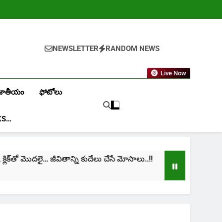
NEWSLETTER
RANDOM NEWS
Live Now
జాతీయం
ఫోటోలు
KS…
క్‌తో మొదలై… జీవితాన్ని కుదేలు చేసే మోసాలు..!!
cinim
1 Mont