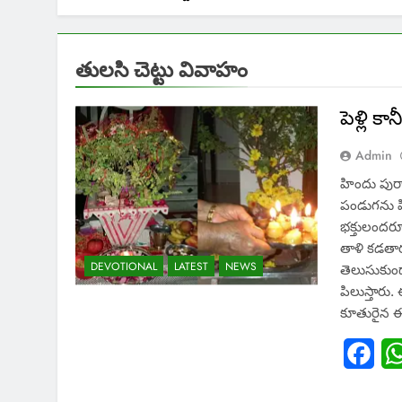
తులసి చెట్టు వివాహం
పెళ్లి 
Admin
హిందు పుర
పండుగను హి
భక్తులందరూ
తాళి కడతా
DEVOTIONAL
LATEST
NEWS
తెలుసుకుం
పిలుస్తారు
కూతురైన 
Fac