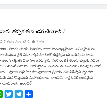
కానీవారు తప్పక ఈపండగ చేయాలి..!
3 Years Ago
0
1 Min
ాణాల ప్రకారం తులసి వివాహం చాలా ప్రాముఖ్యమైనది. పవిత్రమైన ఈ
ందువులు ప్రతి ఏటా కార్తీక మాసంలో శుక్లపక్షనాడు జరుపుకుంటారు.
 తులసి చెట్టుకు వివాహం జరిపిస్తారు. మరి ఇంతకీ తులసి చెట్టుకు ఎవరు
రు? ఎవరితో వివాహం జరిపిస్తారు? ఎందుకు ఈ పండుగను జరుపుకుంటారో
దాం..! పురాణ కథ: హిందూ పురాణాల ప్రకారం తులసిదేవుని వృందగా
. ఈమె మహావిష్ణువుకు మహాభక్తురాలు. కాలనేమి రాక్షసుడికి అందమైన
ఈ యువరాణి.. జలంధర్…
ebook
WhatsApp
Twitter
Telegram
Share