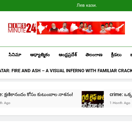
Лев казино
промокоды
2025
Newsminute24
Get All Updated Telugu News
సినిమా
ఆధ్యాత్మికం
ఆంధ్రప్రదేశ్
తెలంగాణ
క్రీడలు
ATAR: FIRE AND ASH – A VISUAL INFERNO WITH FAMILIAR CRAC
rime: క్షణికానందం కోసం కుటుంబాల నాశనం!
crime: ఒక్క క్లి
go
1 Month Ago